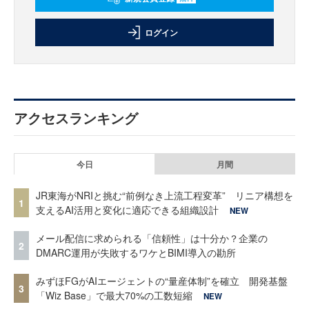
ログイン
アクセスランキング
今日
月間
JR東海がNRIと挑む“前例なき上流工程変革” リニア構想を
1
支えるAI活用と変化に適応できる組織設計
NEW
メール配信に求められる「信頼性」は十分か？企業の
2
DMARC運用が失敗するワケとBIMI導入の勘所
みずほFGがAIエージェントの“量産体制”を確立 開発基盤
3
「Wiz Base」で最大70%の工数短縮
NEW