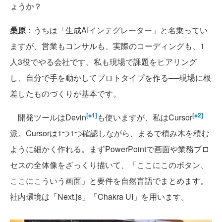
ょうか？
桑原
：うちは「生成AIインテグレーター」と名乗ってい
ますが、営業もコンサルも、実際のコーディングも、1
人3役でやる会社です。私も現場で課題をヒアリング
し、自分で手を動かしてプロトタイプを作る──現場に根
差したものづくりが基本です。
[※1]
[※2]
開発ツールはDevin
も使いますが、私はCursor
派。Cursorは1つ1つ確認しながら、まるで積み木を積む
ように細かく作れる。まずPowerPointで画面や業務プロ
セスの全体像をざっくり描いて、「ここにこのボタン、
ここにこういう画面」と要件を自然言語でまとめます。
社内環境は「Next.js」「Chakra UI」を用います。