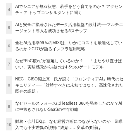
AIでシニアが無双状態、若手をどう育てるのか？ アクセン
4
チュア トップコンサルタントに聞く
AIと安全に接続されたデータ活用基盤の設計法──マルチエ
5
ージェント導入を成功させる5ステップ
全社AI活用率99％のMIXIは、いかにコストを最適化してい
6
るのか？CTOが語るインフラ運用戦略
なぜ“PoC疲れ”が蔓延しているのか？──「またやり直せば
7
いい」実験感覚から抜け出す5つのゲートモデル
NEC・CISO淵上真一氏が説く「フロンティアAI」時代のセ
8
キュリティ──「対峙すべきは未知ではなく、高速化された
既存の課題」
なぜセールスフォースはHeadless 360を発表したのか？AI
9
に中抜きされないSaaSの生存戦略
財務・会計DXは、なぜ経営判断につながらないのか BI導
10
入でも予実差異の説明に終始……変革の要諦は