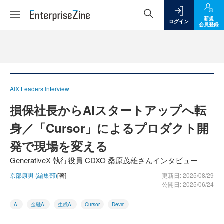
新規
ログイン
会員登録
AIX Leaders Interview
損保社長からAIスタートアップへ転
身／「Cursor」によるプロダクト開
発で現場を変える
GenerativeX 執行役員 CDXO 桑原茂雄さんインタビュー
京部康男 (編集部)
[著]
更新日: 2025/08/29
公開日: 2025/06/24
AI
金融AI
生成AI
Cursor
Devin