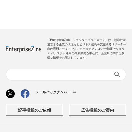
「EnterpriseZine」（エンタープライズジン）は、翔泳社が
運営する企業のIT活用とビジネス成長を支援するITリーダー
向け専門メディアです。データテクノロジー/情報セキュリ
ティ/システム運用の最新動向を中心に、企業ITに関する多
様な情報をお届けしています。
メールバックナンバー
記事掲載のご依頼
広告掲載のご案内