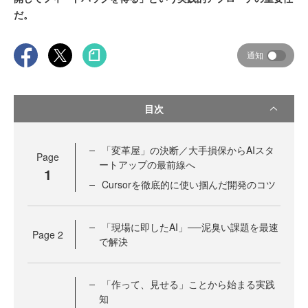
だ。
通知
目次
「変革屋」の決断／大手損保からAIスタ
Page
ートアップの最前線へ
1
Cursorを徹底的に使い掴んだ開発のコツ
「現場に即したAI」──泥臭い課題を最速
Page
2
で解決
「作って、見せる」ことから始まる実践
知