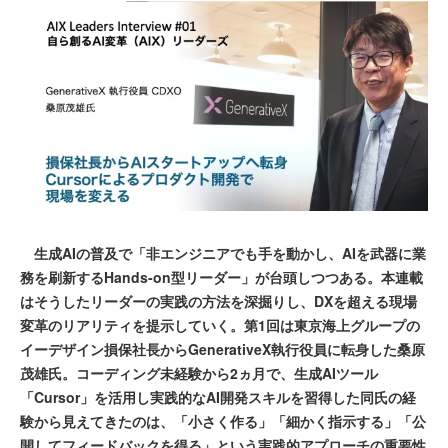
生成AIの普及で「非エンジニアでも手を動かし、AIを武器に業
務を刷新するHands-on型リーダー」が台頭しつつある。本連載
はそうしたリーダーの実践の方法を深掘りし、DXを超える現場
変革のリアリティを提示していく。第1回は東京海上グループの
イーデザイン損保社長からGenerativeX執行役員に転身した桑原
茂雄氏。コーディング未経験から2ヵ月で、生成AIツール
「Cursor」を活用し実践的なAI開発スキルを習得した同氏の経
験から見えてきたのは、「小さく作る」「細かく指示する」「公
開してフィードバックを得る」という実践的アプローチの重要性