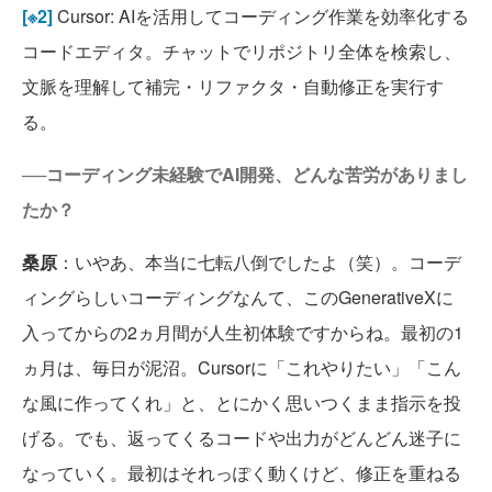
[※2]
Cursor: AIを活用してコーディング作業を効率化する
コードエディタ。チャットでリポジトリ全体を検索し、
文脈を理解して補完・リファクタ・自動修正を実行す
る。
──コーディング未経験でAI開発、どんな苦労がありまし
たか？
桑原
：いやあ、本当に七転八倒でしたよ（笑）。コーデ
ィングらしいコーディングなんて、このGenerativeXに
入ってからの2ヵ月間が人生初体験ですからね。最初の1
ヵ月は、毎日が泥沼。Cursorに「これやりたい」「こん
な風に作ってくれ」と、とにかく思いつくまま指示を投
げる。でも、返ってくるコードや出力がどんどん迷子に
なっていく。最初はそれっぽく動くけど、修正を重ねる