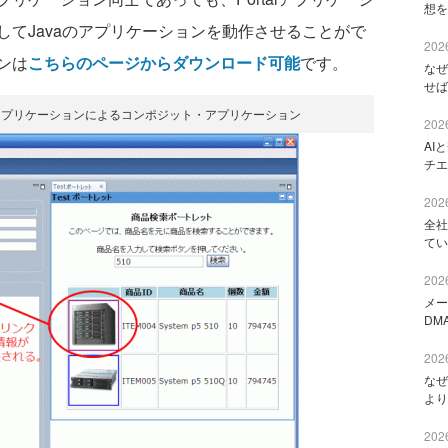
想を
てJavaのアプリケーションを動作させることがで
2026
ンは
こちらのページからダウンロード可能
です。
なぜ
せば
letアプリケーションによるコンポジット・アプリケーション
2026
AI
チエ
2026
全社
てい
2026
メー
DM
2026
なぜ
より
2026