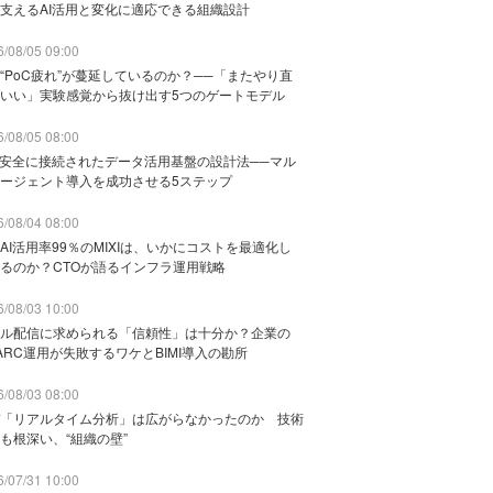
支えるAI活用と変化に適応できる組織設計
/08/05 09:00
“PoC疲れ”が蔓延しているのか？──「またやり直
いい」実験感覚から抜け出す5つのゲートモデル
/08/05 08:00
と安全に接続されたデータ活用基盤の設計法──マル
ージェント導入を成功させる5ステップ
/08/04 08:00
AI活用率99％のMIXIは、いかにコストを最適化し
るのか？CTOが語るインフラ運用戦略
/08/03 10:00
ル配信に求められる「信頼性」は十分か？企業の
ARC運用が失敗するワケとBIMI導入の勘所
/08/03 08:00
「リアルタイム分析」は広がらなかったのか 技術
も根深い、“組織の壁”
/07/31 10:00