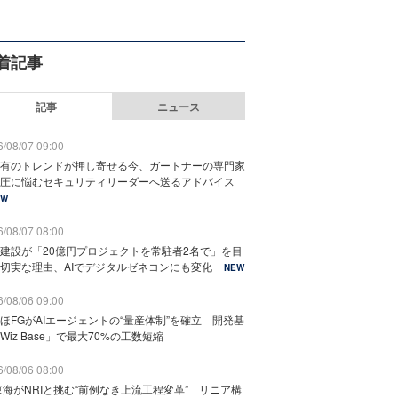
着記事
記事
ニュース
/08/07 09:00
有のトレンドが押し寄せる今、ガートナーの専門家
圧に悩むセキュリティリーダーへ送るアドバイス
EW
/08/07 08:00
建設が「20億円プロジェクトを常駐者2名で」を目
切実な理由、AIでデジタルゼネコンにも変化
NEW
/08/06 09:00
ほFGがAIエージェントの“量産体制”を確立 開発基
Wiz Base」で最大70%の工数短縮
/08/06 08:00
東海がNRIと挑む“前例なき上流工程変革” リニア構