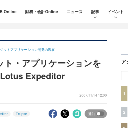
B Online
財務・会計Online
ニュース
記事
イベント
ジットアプリケーション開発の現在
ポジット・アプリケーションを
ア
us Expeditor
1
2007/11/14 12:00
2
ditor
Eclipse
通知
3