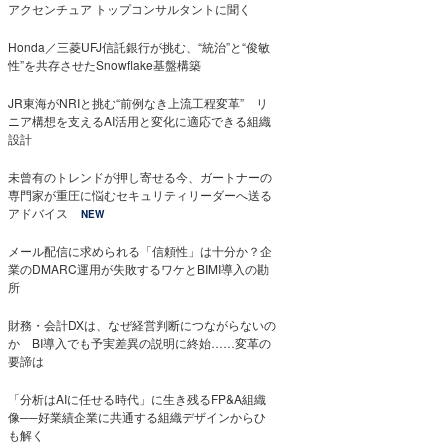
アクセンチュア トップコンサルタントに聞く
Honda／三菱UFJ信託銀行が挑む、“統治”と“俊敏
性”を共存させたSnowflake基盤構築
JR東海がNRIと挑む“前例なき上流工程変革” リ
ニア構想を支えるAI活用と変化に適応できる組織
設計
未曾有のトレンドが押し寄せる今、ガートナーの
専門家が重圧に悩むセキュリティリーダーへ送る
アドバイス
NEW
メール配信に求められる「信頼性」は十分か？企
業のDMARC運用が失敗するワケとBIMI導入の勘
所
財務・会計DXは、なぜ経営判断につながらないの
か BI導入でも予実差異の説明に終始……変革の
要諦は
「分析はAIに任せる時代」に生き残るFP&A組織
像──好業績企業に共通する組織デザインからひ
も解く