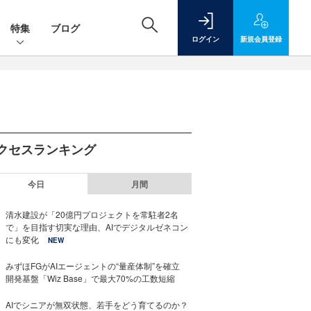
特集
ブログ
ログイン
新規
会員登録
クセスランキング
今日
月間
清水建設が「20億円プロジェクトを常駐者2名
で」を目指す切実な理由、AIでデジタルゼネコン
にも変化
NEW
みずほFGがAIエージェントの“量産体制”を確立
開発基盤「Wiz Base」で最大70%の工数短縮
AIでシニアが無双状態、若手をどう育てるのか？