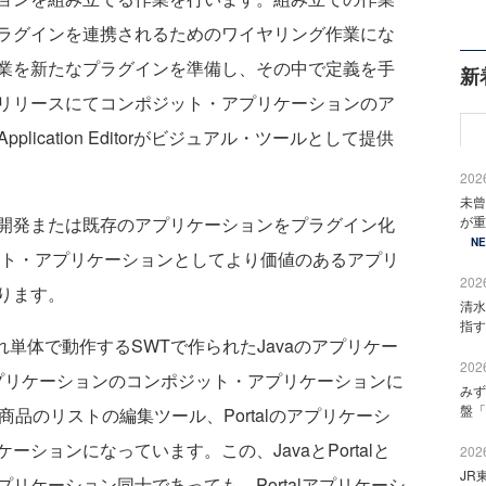
ラグインを連携されるためのワイヤリング作業にな
業を新たなプラグインを準備し、その中で定義を手
新
リリースにてコンポジット・アプリケーションのア
pplication Editorがビジュアル・ツールとして提供
2026
未曾
開発または既存のアプリケーションをプラグイン化
が重
N
ポジット・アプリケーションとしてより価値のあるアプリ
2026
ります。
清水
指す
ぞれ単体で動作するSWTで作られたJavaのアプリケー
2026
alアプリケーションのコンポジット・アプリケーションに
みず
盤「
商品のリストの編集ツール、Portalのアプリケーシ
ションになっています。この、JavaとPortalと
2026
JR
リケーション同士であっても、Portalアプリケーシ