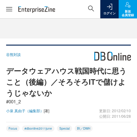
新規
ログイン
会員登録
谷熊対談
データウェアハウス戦国時代に思う
こと（後編）／そろそろITで儲けよ
うじゃないか
#001_2
小泉 真由子（編集部）
[著]
更新日: 2012/02/10
公開日: 2011/06/28
Focus
#dbonline2011june
Special
BI／DWH