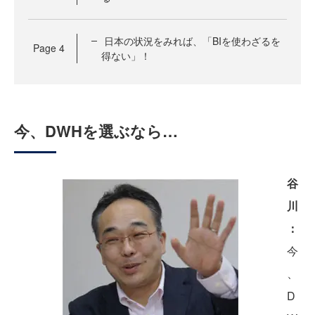
日本の状況をみれば、「BIを使わざるを
Page
4
得ない」！
今、DWHを選ぶなら…
谷
川
：
今
、
D