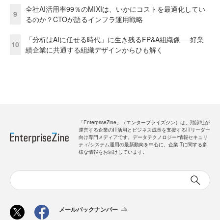
全社AI活用率99％のMIXIは、いかにコストを最適化してい
9
るのか？CTOが語るインフラ運用戦略
「分析はAIに任せる時代」に生き残るFP&A組織像──好業
10
績企業に共通する組織デザインからひも解く
「EnterpriseZine」（エンタープライズジン）は、翔泳社が
運営する企業のIT活用とビジネス成長を支援するITリーダー
向け専門メディアです。データテクノロジー/情報セキュリ
ティ/システム運用の最新動向を中心に、企業ITに関する多
様な情報をお届けしています。
メールバックナンバー