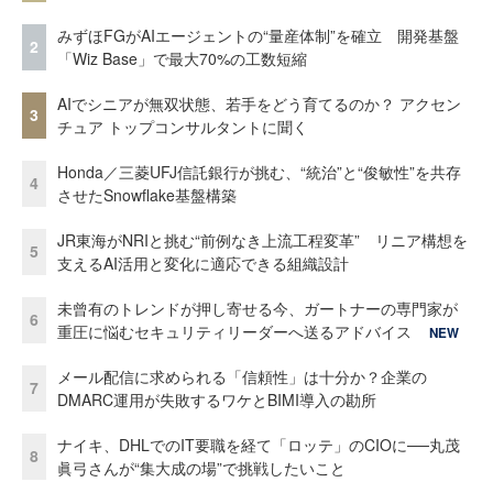
みずほFGがAIエージェントの“量産体制”を確立 開発基盤
2
「Wiz Base」で最大70%の工数短縮
AIでシニアが無双状態、若手をどう育てるのか？ アクセン
3
チュア トップコンサルタントに聞く
Honda／三菱UFJ信託銀行が挑む、“統治”と“俊敏性”を共存
4
させたSnowflake基盤構築
JR東海がNRIと挑む“前例なき上流工程変革” リニア構想を
5
支えるAI活用と変化に適応できる組織設計
未曾有のトレンドが押し寄せる今、ガートナーの専門家が
6
重圧に悩むセキュリティリーダーへ送るアドバイス
NEW
メール配信に求められる「信頼性」は十分か？企業の
7
DMARC運用が失敗するワケとBIMI導入の勘所
ナイキ、DHLでのIT要職を経て「ロッテ」のCIOに──丸茂
8
眞弓さんが“集大成の場”で挑戦したいこと