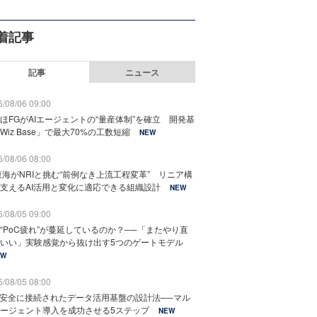
着記事
記事
ニュース
/08/06 09:00
ほFGがAIエージェントの“量産体制”を確立 開発基
Wiz Base」で最大70%の工数短縮
NEW
/08/06 08:00
東海がNRIと挑む“前例なき上流工程変革” リニア構
支えるAI活用と変化に適応できる組織設計
NEW
/08/05 09:00
“PoC疲れ”が蔓延しているのか？──「またやり直
いい」実験感覚から抜け出す5つのゲートモデル
EW
/08/05 08:00
と安全に接続されたデータ活用基盤の設計法──マル
ージェント導入を成功させる5ステップ
NEW