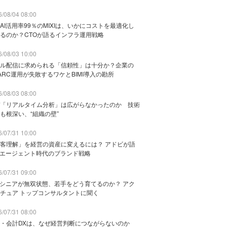
/08/04 08:00
AI活用率99％のMIXIは、いかにコストを最適化し
るのか？CTOが語るインフラ運用戦略
/08/03 10:00
ル配信に求められる「信頼性」は十分か？企業の
ARC運用が失敗するワケとBIMI導入の勘所
/08/03 08:00
「リアルタイム分析」は広がらなかったのか 技術
も根深い、“組織の壁”
/07/31 10:00
客理解」を経営の資産に変えるには？ アドビが語
Iエージェント時代のブランド戦略
/07/31 09:00
でシニアが無双状態、若手をどう育てるのか？ アク
チュア トップコンサルタントに聞く
/07/31 08:00
務・会計DXは、なぜ経営判断につながらないのか