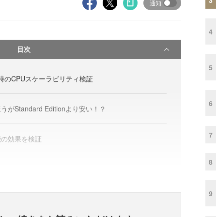
通知
4
目次
5
ow使用時のCPUスケーラビリティ検証
6
nのほうがStandard Editionより安い！？
7
on機能の効果を検証
8
9