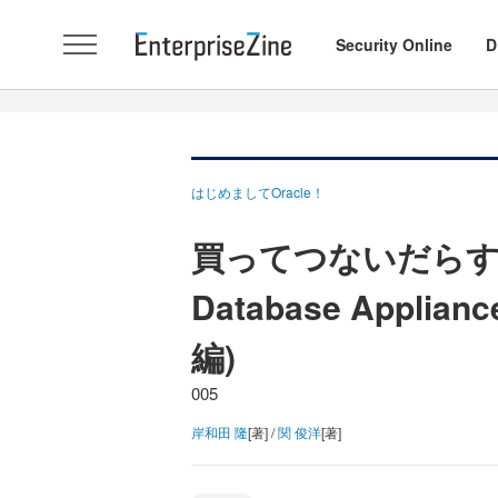
Security Online
D
はじめましてOracle！
買ってつないだらすぐ
Database Appl
編)
005
岸和田 隆
[著] /
関 俊洋
[著]