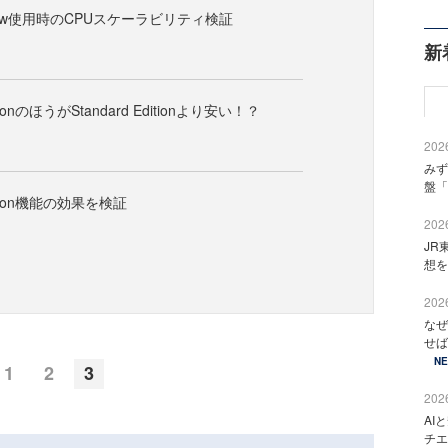
u grow使用時のCPUスケーラビリティ検証
新
EditionのほうがStandard Editionより安い！？
2026
みず
盤「
Edition機能の効果を検証
2026
JR
想を
2026
なぜ
せば
N
1
2
3
2026
AI
チエ