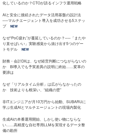
化しているのか？CTOが語るインフラ運用戦略
AIと安全に接続されたデータ活用基盤の設計法
──マルチエージェント導入を成功させる5ステッ
プ
NEW
なぜ“PoC疲れ”が蔓延しているのか？──「またや
り直せばいい」実験感覚から抜け出す5つのゲー
トモデル
NEW
財務・会計DXは、なぜ経営判断につながらないの
か BI導入でも予実差異の説明に終始……変革の
要諦は
なぜ「リアルタイム分析」は広がらなかったの
か 技術よりも根深い、“組織の壁”
非ITエンジニアが月10万円から始動、SUBARUに
学ぶ生成AIとマルチエージェントの現場内製化
生成AIの本番運用開始、しかし使い物にならな
い……高精度な自社専用LLMを実現するデータ整
備の勘所