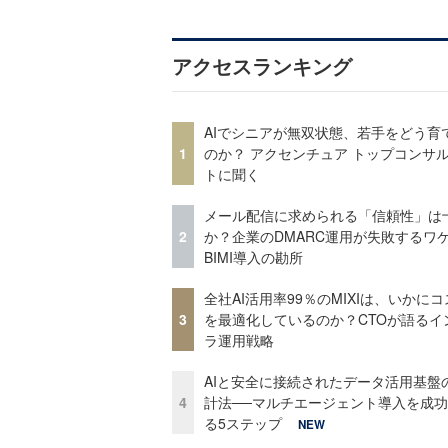
アクセスランキング
AIでシニアが無双状態、若手をどう育
1
のか？ アクセンチュア トップコンサ
トに聞く
メール配信に求められる「信頼性」は
2
か？企業のDMARC運用が失敗するワ
BIMI導入の勘所
全社AI活用率99％のMIXIは、いかに
3
を最適化しているのか？CTOが語るイ
ラ運用戦略
AIと安全に接続されたデータ活用基盤
4
計法──マルチエージェント導入を成
る5ステップ
NEW