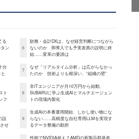
てる
財務・会計DXは、なぜ経営判断につながら
ルタン
6
ないのか BI導入でも予実差異の説明に終
始……変革の要諦は
十分
なぜ「リアルタイム分析」は広がらなかっ
7
ケと
たのか 技術よりも根深い、“組織の壁”
非ITエンジニアが月10万円から始動、
コスト
8
SUBARUに学ぶ生成AIとマルチエージェン
ンフ
トの現場内製化
生成AIの本番運用開始、しかし使い物にな
の設
9
らない……高精度な自社専用LLMを実現す
功させ
るデータ整備の勘所
性能でNVIDIA超え？AMDの新製品群発表、