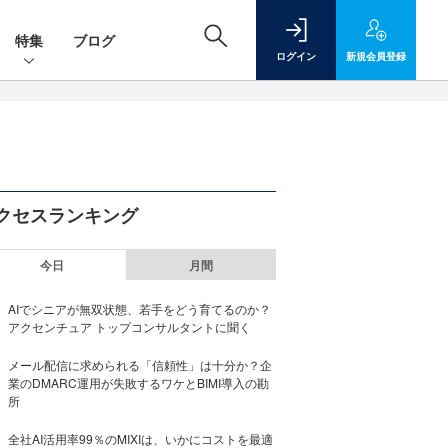
特集
ブログ
ログイン
新規
会員登録
クセスランキング
今日
月間
AIでシニアが無双状態、若手をどう育てるのか？
アクセンチュア トップコンサルタントに聞く
メール配信に求められる「信頼性」は十分か？企
業のDMARC運用が失敗するワケとBIMI導入の勘
所
全社AI活用率99％のMIXIは、いかにコストを最適