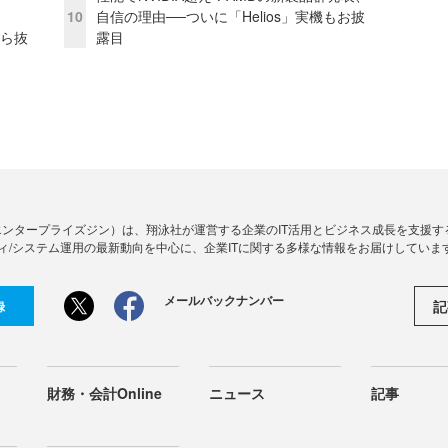
10
自信の理由──ついに「Helios」実機もお披
から抜
露目
Zine」（エンタープライズジン）は、翔泳社が運営する企業のIT活用とビジネス成長を支
ィ/システム運用の最新動向を中心に、企業ITに関する多様な情報をお届けしていま
メールバックナンバー
記
録
財務・会計Online
ニュース
記事