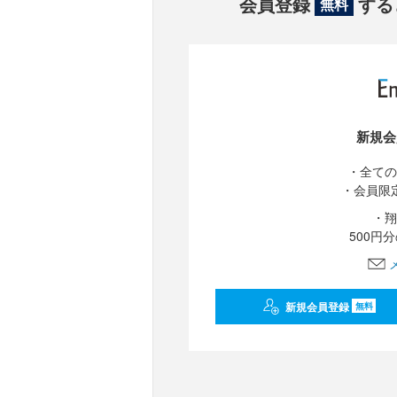
会員登録
する
無料
新規会
・全ての
・会員限
・翔
500円
新規会員登録
無料