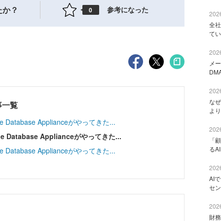
たか？
参考になった
0
2026
全社
てい
2026
メー
DM
2026
なぜ
事一覧
より
tabase Applianceがやってきた...
2026
tabase Applianceがやってきた...
「顧
るA
tabase Applianceがやってきた...
2026
AI
セン
2026
財