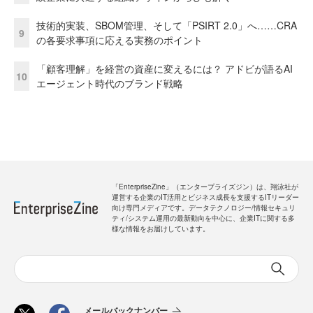
技術的実装、SBOM管理、そして「PSIRT 2.0」へ……CRA
9
の各要求事項に応える実務のポイント
「顧客理解」を経営の資産に変えるには？ アドビが語るAI
10
エージェント時代のブランド戦略
「EnterpriseZine」（エンタープライズジン）は、翔泳社が
運営する企業のIT活用とビジネス成長を支援するITリーダー
向け専門メディアです。データテクノロジー/情報セキュリ
ティ/システム運用の最新動向を中心に、企業ITに関する多
様な情報をお届けしています。
メールバックナンバー