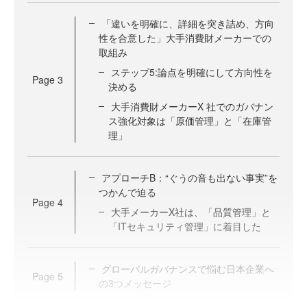
「違いを明確に、詳細を突き詰め、方向
性を合意した」大手消費財メーカーでの
取組み
ステップ5:論点を明確にして方向性を
Page
3
決める
大手消費財メーカーX 社でのガバナン
ス強化対象は「原価管理」と「在庫管
理」
アプローチB：“ぐうの音も出ない事実”を
つかんで迫る
Page
4
大手メーカーX社は、「品質管理」と
「ITセキュリティ管理」に着目した
グローバルガバナンスで悩む日本企業へ
Page
5
の3つメッセージ