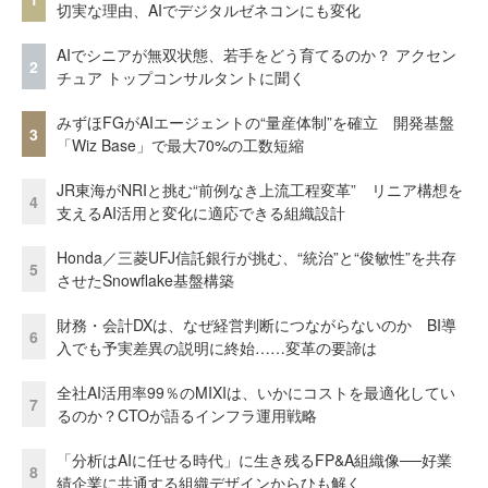
切実な理由、AIでデジタルゼネコンにも変化
AIでシニアが無双状態、若手をどう育てるのか？ アクセン
2
チュア トップコンサルタントに聞く
みずほFGがAIエージェントの“量産体制”を確立 開発基盤
3
「Wiz Base」で最大70%の工数短縮
JR東海がNRIと挑む“前例なき上流工程変革” リニア構想を
4
支えるAI活用と変化に適応できる組織設計
Honda／三菱UFJ信託銀行が挑む、“統治”と“俊敏性”を共存
5
させたSnowflake基盤構築
財務・会計DXは、なぜ経営判断につながらないのか BI導
6
入でも予実差異の説明に終始……変革の要諦は
全社AI活用率99％のMIXIは、いかにコストを最適化してい
7
るのか？CTOが語るインフラ運用戦略
「分析はAIに任せる時代」に生き残るFP&A組織像──好業
8
績企業に共通する組織デザインからひも解く