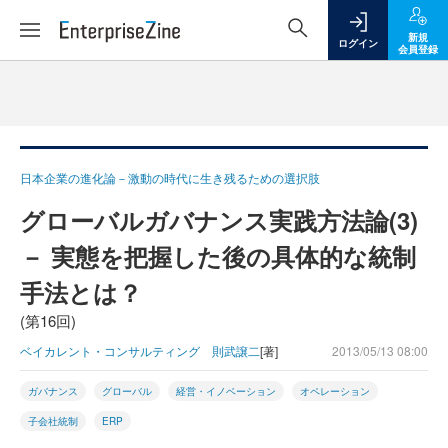
新規
ログイン
会員登録
日本企業の進化論－激動の時代に生き残るための選択肢
グローバルガバナンス実践方法論(3)
－ 実態を把握した後の具体的な統制
手法とは？
(第16回)
ベイカレント・コンサルティング 則武譲二
[著]
2013/05/13 08:00
ガバナンス
グローバル
経営・イノベーション
オペレーション
子会社統制
ERP