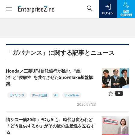
新規
ログイン
会員登録
「ガバナンス」に関する記事とニュース
Honda／三菱UFJ信託銀行が挑む、“統
治”と“俊敏性”を共存させたSnowflake基盤構
築
0
ガバナンス
データ活用
AI
Snowflake
2026/07/23
情シス一筋30年：PCもAIも、時代は変われど
「どう提供するか」がその後の生産性を左右す
る