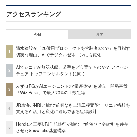
アクセスランキング
今日
月間
清水建設が「20億円プロジェクトを常駐者2名で」を目指す
1
切実な理由、AIでデジタルゼネコンにも変化
AIでシニアが無双状態、若手をどう育てるのか？ アクセン
2
チュア トップコンサルタントに聞く
みずほFGがAIエージェントの“量産体制”を確立 開発基盤
3
「Wiz Base」で最大70%の工数短縮
JR東海がNRIと挑む“前例なき上流工程変革” リニア構想を
4
支えるAI活用と変化に適応できる組織設計
Honda／三菱UFJ信託銀行が挑む、“統治”と“俊敏性”を共存
5
させたSnowflake基盤構築