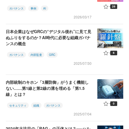
26
ガバナンス
事例
AI
2026/03/17
日本企業はなぜGRCの“デジタル後れ”に見て見
ぬふりをするのか？AI時代に必要な組織ガバナ
ンスの概念
6
ガバナンス
内部監査
GRC
2025/07/30
内部統制のキホン「3層防御」がうまく機能し
ない……第1線と第2線の溝を埋める「第1.5
線」とは？
0
セキュリティ
組織
ガバナンス
2025/07/04
2024年大注目の「RAG」の正体とは？──ハル