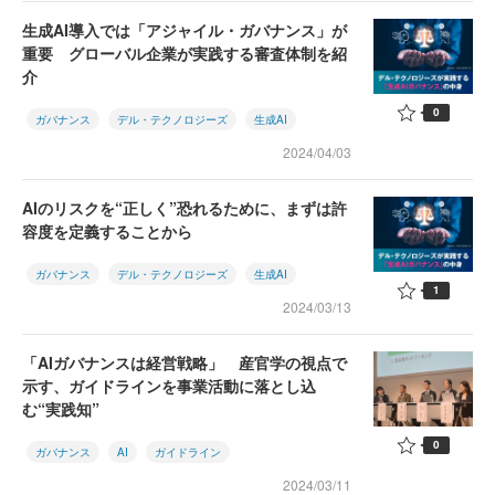
生成AI導入では「アジャイル・ガバナンス」が
重要 グローバル企業が実践する審査体制を紹
介
0
ガバナンス
デル・テクノロジーズ
生成AI
2024/04/03
AIのリスクを“正しく”恐れるために、まずは許
容度を定義することから
ガバナンス
デル・テクノロジーズ
生成AI
1
2024/03/13
「AIガバナンスは経営戦略」 産官学の視点で
示す、ガイドラインを事業活動に落とし込
む“実践知”
0
ガバナンス
AI
ガイドライン
2024/03/11