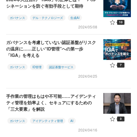
シネーションを防ぐ有効手段として期待
ガバナンス
デル・テクノロジーズ
生成AI
10
2024/05/08
ガバナンスを考慮していない認証基盤がリスク
の温床に……正しい“ID管理”への第一歩
「IGA」を考える
7
ガバナンス
ID管理
認証基盤サービス
2024/04/25
手作業の管理はもはや不可能……アイデンティ
ティ管理を効率よく、セキュアにするための
「三大要素」を解説
3
ガバナンス
アイデンティティ管理
AI
2024/04/16