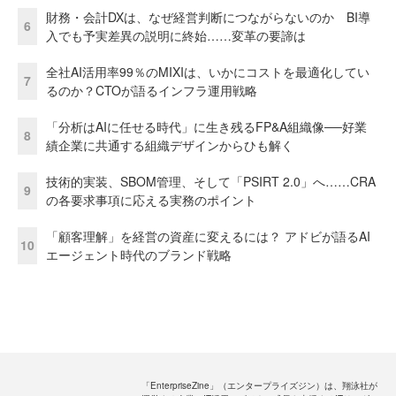
財務・会計DXは、なぜ経営判断につながらないのか BI導
6
入でも予実差異の説明に終始……変革の要諦は
全社AI活用率99％のMIXIは、いかにコストを最適化してい
7
るのか？CTOが語るインフラ運用戦略
「分析はAIに任せる時代」に生き残るFP&A組織像──好業
8
績企業に共通する組織デザインからひも解く
技術的実装、SBOM管理、そして「PSIRT 2.0」へ……CRA
9
の各要求事項に応える実務のポイント
「顧客理解」を経営の資産に変えるには？ アドビが語るAI
10
エージェント時代のブランド戦略
「EnterpriseZine」（エンタープライズジン）は、翔泳社が