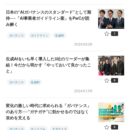
日本の“AIガバナンスのスタンダード”として期
待──「AI事業者ガイドライン案」をPwCが読
み解く
1
ガバナンス
ガイドライン
生成AI
2024/02/28
生成AIをいち早く導入した3社のリーダーが集
結！今だから明かす「やっておいて良かったこ
と」
6
ガバナンス
生成AI
2024/01/09
変化の激しい時代に求められる「ガバナンス」
のあり方──“ガチガチ”に効かせるのではなく
攻めを支える
6
ガバナンス
キンドリル
モダナイズ