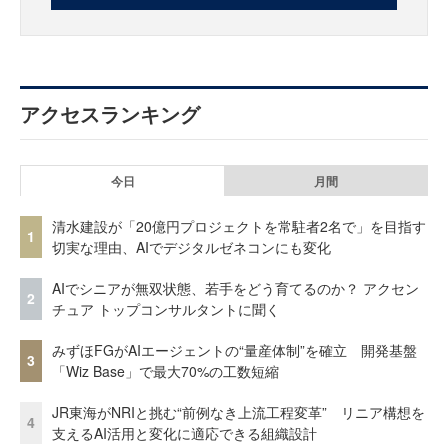
アクセスランキング
今日
月間
清水建設が「20億円プロジェクトを常駐者2名で」を目指す
1
切実な理由、AIでデジタルゼネコンにも変化
AIでシニアが無双状態、若手をどう育てるのか？ アクセン
2
チュア トップコンサルタントに聞く
みずほFGがAIエージェントの“量産体制”を確立 開発基盤
3
「Wiz Base」で最大70%の工数短縮
JR東海がNRIと挑む“前例なき上流工程変革” リニア構想を
4
支えるAI活用と変化に適応できる組織設計