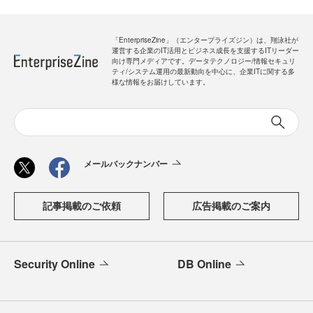
「EnterpriseZine」（エンタープライズジン）は、翔泳社が
運営する企業のIT活用とビジネス成長を支援するITリーダー
向け専門メディアです。データテクノロジー/情報セキュリ
ティ/システム運用の最新動向を中心に、企業ITに関する多
様な情報をお届けしています。
メールバックナンバー
記事掲載のご依頼
広告掲載のご案内
Security Online
DB Online