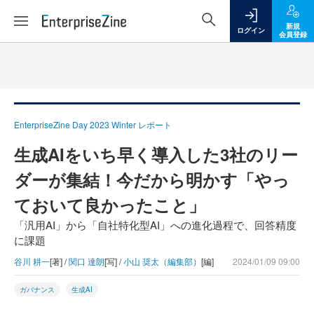
新規
ログイン
会員登録
EnterpriseZine Day 2023 Winter レポート
生成AIをいち早く導入した3社のリー
ダーが集結！今だから明かす「やっ
ておいて良かったこと」
「汎用AI」から「自社特化型AI」への進化過程で、回答精度
に課題
谷川 耕一
[著] /
関口 達朗
[写] /
小山 奨太（編集部）
[編]
2024/01/09 09:00
ガバナンス
生成AI