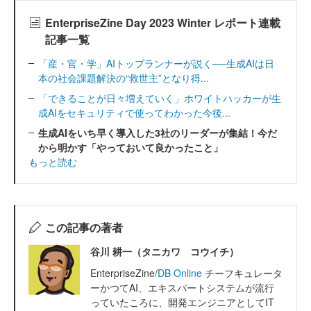
EnterpriseZine Day 2023 Winter レポート連載
記事一覧
「産・官・学」AIトップランナーが説く──生成AIは日
本の社会課題解決の“救世主”となり得...
「できることが日々増えていく」ホワイトハッカーが生
成AIをセキュリティで使ってわかった今後...
生成AIをいち早く導入した3社のリーダーが集結！今だ
から明かす「やっておいて良かったこと」
もっと読む
この記事の著者
谷川 耕一（タニカワ コウイチ）
EnterpriseZine/
DB Online
チーフキュレータ
ーかつてAI、エキスパートシステムが流行
っていたころに、開発エンジニアとしてIT