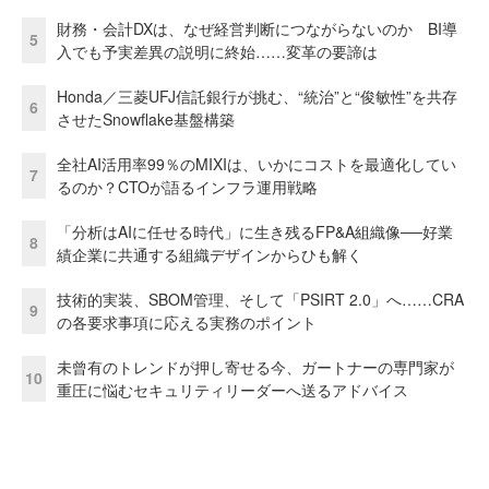
財務・会計DXは、なぜ経営判断につながらないのか BI導
5
入でも予実差異の説明に終始……変革の要諦は
Honda／三菱UFJ信託銀行が挑む、“統治”と“俊敏性”を共存
6
させたSnowflake基盤構築
全社AI活用率99％のMIXIは、いかにコストを最適化してい
7
るのか？CTOが語るインフラ運用戦略
「分析はAIに任せる時代」に生き残るFP&A組織像──好業
8
績企業に共通する組織デザインからひも解く
技術的実装、SBOM管理、そして「PSIRT 2.0」へ……CRA
9
の各要求事項に応える実務のポイント
未曾有のトレンドが押し寄せる今、ガートナーの専門家が
10
重圧に悩むセキュリティリーダーへ送るアドバイス