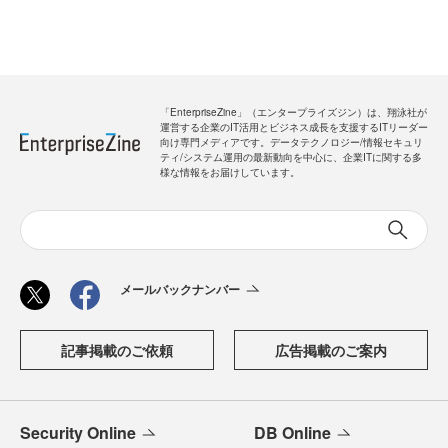
「EnterpriseZine」（エンタープライズジン）は、翔泳社が
運営する企業のIT活用とビジネス成長を支援するITリーダー
向け専門メディアです。データテクノロジー/情報セキュリ
ティ/システム運用の最新動向を中心に、企業ITに関する多
様な情報をお届けしています。
メールバックナンバー
記事掲載のご依頼
広告掲載のご案内
Security Online
DB Online