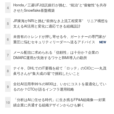
Honda／三菱UFJ信託銀行が挑む、“統治”と“俊敏性”を共存
4
させたSnowflake基盤構築
JR東海がNRIと挑む“前例なき上流工程変革” リニア構想を
5
支えるAI活用と変化に適応できる組織設計
未曾有のトレンドが押し寄せる今、ガートナーの専門家が
6
重圧に悩むセキュリティリーダーへ送るアドバイス
NEW
メール配信に求められる「信頼性」は十分か？企業の
7
DMARC運用が失敗するワケとBIMI導入の勘所
ナイキ、DHLでのIT要職を経て「ロッテ」のCIOに──丸茂
8
眞弓さんが“集大成の場”で挑戦したいこと
全社AI活用率99％のMIXIは、いかにコストを最適化してい
9
るのか？CTOが語るインフラ運用戦略
「分析はAIに任せる時代」に生き残るFP&A組織像──好業
10
績企業に共通する組織デザインからひも解く