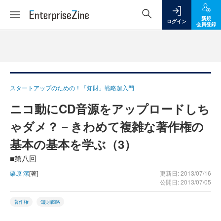
新規
ログイン
会員登録
スタートアップのための！「知財」戦略超入門
ニコ動にCD音源をアップロードしち
ゃダメ？－きわめて複雑な著作権の
基本の基本を学ぶ（3）
■第八回
栗原 潔
[著]
更新日: 2013/07/16
公開日: 2013/07/05
著作権
知財戦略