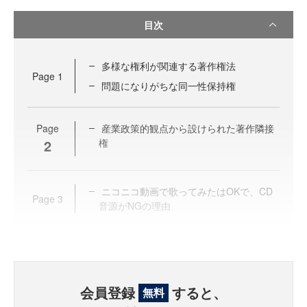
目次
多様な権利が関連する著作権法
Page
1
問題になりがちな同一性保持権
Page
産業政策的観点から設けられた著作隣接
2
権
ニコニコ動画で歌ってみたはOKで、CD
Page
3
音源がNGの理由
会員登録
すると、
無料