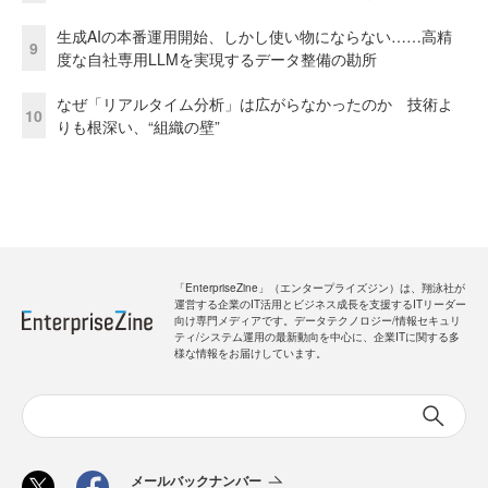
生成AIの本番運用開始、しかし使い物にならない……高精
9
度な自社専用LLMを実現するデータ整備の勘所
なぜ「リアルタイム分析」は広がらなかったのか 技術よ
10
りも根深い、“組織の壁”
「EnterpriseZine」（エンタープライズジン）は、翔泳社が
運営する企業のIT活用とビジネス成長を支援するITリーダー
向け専門メディアです。データテクノロジー/情報セキュリ
ティ/システム運用の最新動向を中心に、企業ITに関する多
様な情報をお届けしています。
メールバックナンバー