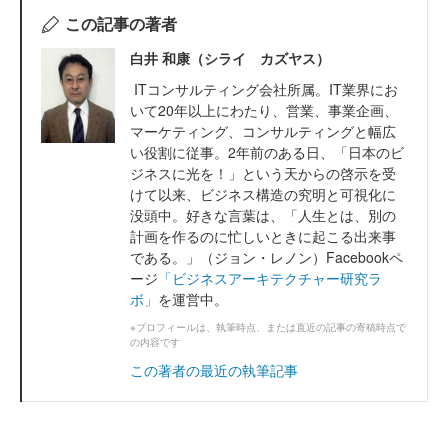
この記事の著者
白井 和康（シライ カズヤス）
ITコンサルティング会社所属。IT業界にお
いて20年以上にわたり、営業、事業企画、
マーケティング、コンサルティングと幅広
い役割に従事。2年前のある日、「日本のビ
ジネスに光を！」という天からの啓示を受
けて以来、ビジネス構造の究明と可視化に
没頭中。好きな言葉は、「人生とは、別の
計画を作るのに忙しいときに起こる出来事
である。」（ジョン・レノン）Facebookペ
ージ
「ビジネスアーキテクチャー研究ラ
ボ」
を運営中。
※プロフィールは、執筆時点、または直近の記事の寄稿時点で
の内容です
この著者の最近の執筆記事