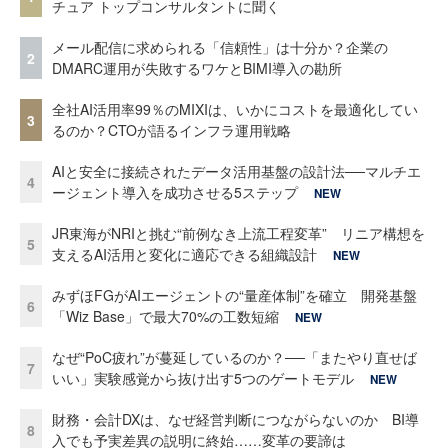
チュア トップコンサルタントに聞く
メール配信に求められる「信頼性」は十分か？企業の
2
DMARC運用が失敗するワケとBIMI導入の勘所
全社AI活用率99％のMIXIは、いかにコストを最適化してい
3
るのか？CTOが語るインフラ運用戦略
AIと安全に接続されたデータ活用基盤の設計法──マルチエ
4
ージェント導入を成功させる5ステップ
NEW
JR東海がNRIと挑む“前例なき上流工程変革” リニア構想を
5
支えるAI活用と変化に適応できる組織設計
NEW
みずほFGがAIエージェントの“量産体制”を確立 開発基盤
6
「Wiz Base」で最大70%の工数短縮
NEW
なぜ“PoC疲れ”が蔓延しているのか？──「またやり直せば
7
いい」実験感覚から抜け出す5つのゲートモデル
NEW
財務・会計DXは、なぜ経営判断につながらないのか BI導
8
入でも予実差異の説明に終始……変革の要諦は