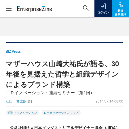
新規
ログイン
会員登録
BIZ Press
マザーハウス山崎大祐氏が語る、30
年後を見据えた哲学と組織デザイン
によるブランド構築
ＩＤイノベーション・連続セミナー（第1回）
江口 晋太朗
[著]
2014/07/14 08:00
経営・イノベーション
ローカリゼーションマップ
公益社団法人日本インダストリアルデザイナー協会（JIDA）