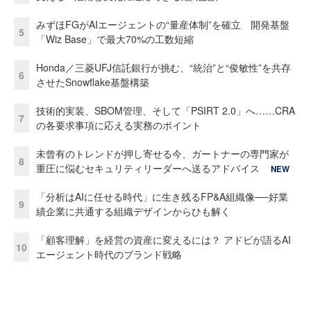
みずほFGがAIエージェントの“量産体制”を確立 開発基盤
5
「Wiz Base」で最大70%の工数短縮
Honda／三菱UFJ信託銀行が挑む、“統治”と“俊敏性”を共存
6
させたSnowflake基盤構築
技術的実装、SBOM管理、そして「PSIRT 2.0」へ……CRA
7
の各要求事項に応える実務のポイント
未曾有のトレンドが押し寄せる今、ガートナーの専門家が
8
重圧に悩むセキュリティリーダーへ送るアドバイス
NEW
「分析はAIに任せる時代」に生き残るFP&A組織像──好業
9
績企業に共通する組織デザインからひも解く
「顧客理解」を経営の資産に変えるには？ アドビが語るAI
10
エージェント時代のブランド戦略