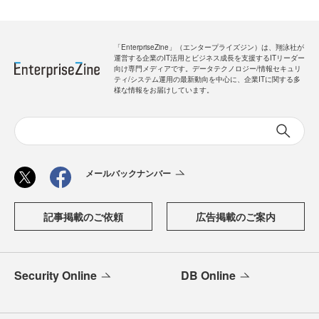
「EnterpriseZine」（エンタープライズジン）は、翔泳社が
運営する企業のIT活用とビジネス成長を支援するITリーダー
向け専門メディアです。データテクノロジー/情報セキュリ
ティ/システム運用の最新動向を中心に、企業ITに関する多
様な情報をお届けしています。
メールバックナンバー
記事掲載のご依頼
広告掲載のご案内
Security Online
DB Online