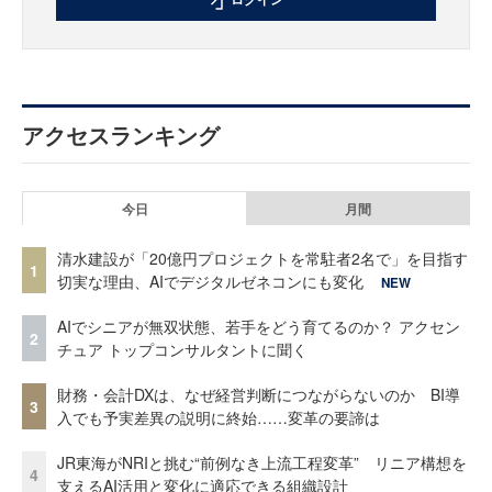
アクセスランキング
今日
月間
清水建設が「20億円プロジェクトを常駐者2名で」を目指す
1
切実な理由、AIでデジタルゼネコンにも変化
NEW
AIでシニアが無双状態、若手をどう育てるのか？ アクセン
2
チュア トップコンサルタントに聞く
財務・会計DXは、なぜ経営判断につながらないのか BI導
3
入でも予実差異の説明に終始……変革の要諦は
JR東海がNRIと挑む“前例なき上流工程変革” リニア構想を
4
支えるAI活用と変化に適応できる組織設計