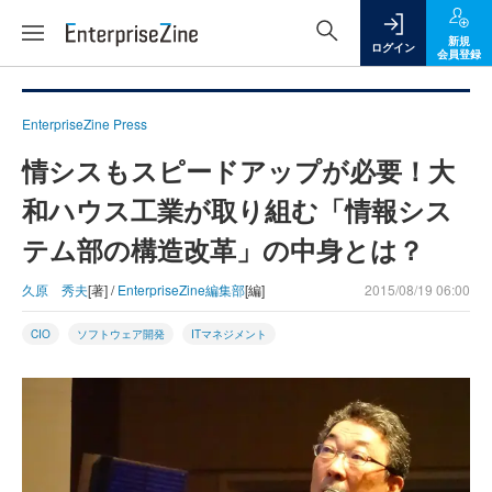
新規
ログイン
会員登録
EnterpriseZine Press
情シスもスピードアップが必要！大
和ハウス工業が取り組む「情報シス
テム部の構造改革」の中身とは？
久原 秀夫
[著] /
EnterpriseZine編集部
[編]
2015/08/19 06:00
CIO
ソフトウェア開発
ITマネジメント