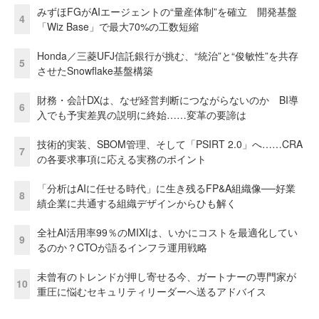
みずほFGがAIエージェントの“量産体制”を確立 開発基盤
4
「Wiz Base」で最大70%の工数短縮
Honda／三菱UFJ信託銀行が挑む、“統治”と“俊敏性”を共存
5
させたSnowflake基盤構築
財務・会計DXは、なぜ経営判断につながらないのか BI導
6
入でも予実差異の説明に終始……変革の要諦は
技術的実装、SBOM管理、そして「PSIRT 2.0」へ……CRA
7
の各要求事項に応える実務のポイント
「分析はAIに任せる時代」に生き残るFP&A組織像──好業
8
績企業に共通する組織デザインからひも解く
全社AI活用率99％のMIXIは、いかにコストを最適化してい
9
るのか？CTOが語るインフラ運用戦略
未曾有のトレンドが押し寄せる今、ガートナーの専門家が
10
重圧に悩むセキュリティリーダーへ送るアドバイス