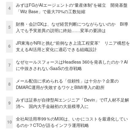
みずほFGがAIエージェントの“量産体制”を確立 開発基盤
4
「Wiz Base」で最大70%の工数短縮
財務・会計DXは、なぜ経営判断につながらないのか BI導
5
入でも予実差異の説明に終始……変革の要諦は
JR東海がNRIと挑む“前例なき上流工程変革” リニア構想を
6
支えるAI活用と変化に適応できる組織設計
なぜセールスフォースはHeadless 360を発表したのか？AI
7
に中抜きされないSaaSの生存戦略
メール配信に求められる「信頼性」は十分か？企業の
8
DMARC運用が失敗するワケとBIMI導入の勘所
みずほ証券が自律型AIエンジニア「Devin」でIT人材不足解
9
消へ 国内大手金融初の大規模導入に
全社AI活用率99％のMIXIは、いかにコストを最適化してい
10
るのか？CTOが語るインフラ運用戦略