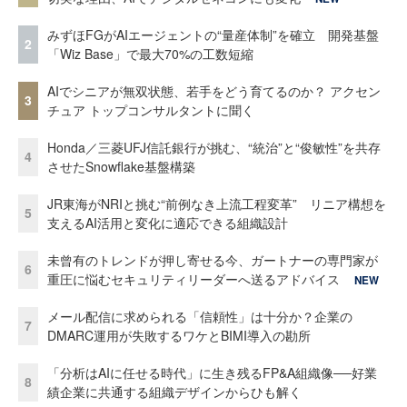
みずほFGがAIエージェントの“量産体制”を確立 開発基盤
2
「Wiz Base」で最大70%の工数短縮
AIでシニアが無双状態、若手をどう育てるのか？ アクセン
3
チュア トップコンサルタントに聞く
Honda／三菱UFJ信託銀行が挑む、“統治”と“俊敏性”を共存
4
させたSnowflake基盤構築
JR東海がNRIと挑む“前例なき上流工程変革” リニア構想を
5
支えるAI活用と変化に適応できる組織設計
未曾有のトレンドが押し寄せる今、ガートナーの専門家が
6
重圧に悩むセキュリティリーダーへ送るアドバイス
NEW
メール配信に求められる「信頼性」は十分か？企業の
7
DMARC運用が失敗するワケとBIMI導入の勘所
「分析はAIに任せる時代」に生き残るFP&A組織像──好業
8
績企業に共通する組織デザインからひも解く