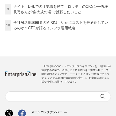
ナイキ、DHLでのIT要職を経て「ロッテ」のCIOに──丸茂
9
眞弓さんが“集大成の場”で挑戦したいこと
全社AI活用率99％のMIXIは、いかにコストを最適化してい
10
るのか？CTOが語るインフラ運用戦略
「EnterpriseZine」（エンタープライズジン）は、翔泳社が
運営する企業のIT活用とビジネス成長を支援するITリーダー
向け専門メディアです。データテクノロジー/情報セキュリ
ティ/システム運用の最新動向を中心に、企業ITに関する多
様な情報をお届けしています。
メールバックナンバー