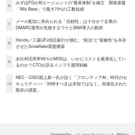
みずほFGがAIエージェントの“量産体制”を確立 開発基盤
6
「Wiz Base」で最大70%の工数短縮
メール配信に求められる「信頼性」は十分か？企業の
7
DMARC運用が失敗するワケとBIMI導入の勘所
Honda／三菱UFJ信託銀行が挑む、“統治”と“俊敏性”を共存
8
させたSnowflake基盤構築
全社AI活用率99％のMIXIは、いかにコストを最適化してい
9
るのか？CTOが語るインフラ運用戦略
NEC・CISO淵上真一氏が説く「フロンティアAI」時代のセ
10
キュリティ──「対峙すべきは未知ではなく、高速化された
既存の課題」
「EnterpriseZine」（エンタープライズジン）は、翔泳社が