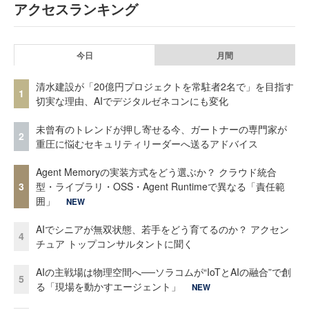
アクセスランキング
今日
月間
清水建設が「20億円プロジェクトを常駐者2名で」を目指す
1
切実な理由、AIでデジタルゼネコンにも変化
未曾有のトレンドが押し寄せる今、ガートナーの専門家が
2
重圧に悩むセキュリティリーダーへ送るアドバイス
Agent Memoryの実装方式をどう選ぶか？ クラウド統合
3
型・ライブラリ・OSS・Agent Runtimeで異なる「責任範
囲」
NEW
AIでシニアが無双状態、若手をどう育てるのか？ アクセン
4
チュア トップコンサルタントに聞く
AIの主戦場は物理空間へ──ソラコムが“IoTとAIの融合”で創
5
る「現場を動かすエージェント」
NEW