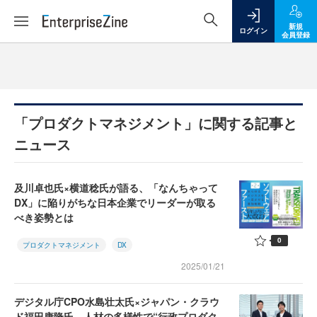
新規
ログイン
会員登録
「プロダクトマネジメント」に関する記事と
ニュース
及川卓也氏×横道稔氏が語る、「なんちゃって
DX」に陥りがちな日本企業でリーダーが取る
べき姿勢とは
0
プロダクトマネジメント
DX
2025/01/21
デジタル庁CPO水島壮太氏×ジャパン・クラウ
ド福田康隆氏 人材の多様性で“行政プロダク