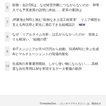
財務・会計DXは、なぜ経営判断につながらないのか BI導
6
入でも予実差異の説明に終始……変革の要諦は
JR東海がNRIと挑む“前例なき上流工程変革” リニア構想を
7
支えるAI活用と変化に適応できる組織設計
NEW
なぜ「リアルタイム分析」は広がらなかったのか 技術よ
8
りも根深い、“組織の壁”
非ITエンジニアが月10万円から始動、SUBARUに学ぶ生成
9
AIとマルチエージェントの現場内製化
生成AIの本番運用開始、しかし使い物にならない……高精
10
度な自社専用LLMを実現するデータ整備の勘所
「EnterpriseZine」（エンタープライズジン）は、翔泳社が