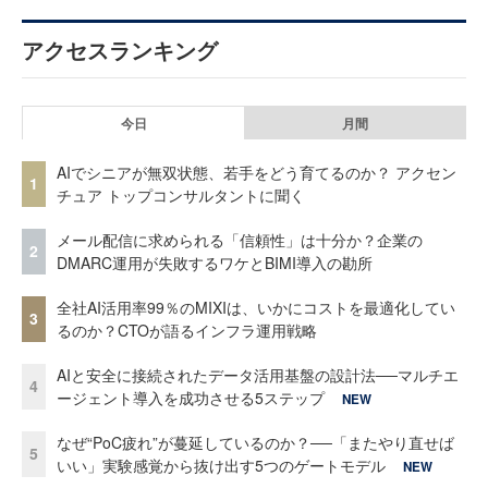
アクセスランキング
今日
月間
AIでシニアが無双状態、若手をどう育てるのか？ アクセン
1
チュア トップコンサルタントに聞く
メール配信に求められる「信頼性」は十分か？企業の
2
DMARC運用が失敗するワケとBIMI導入の勘所
全社AI活用率99％のMIXIは、いかにコストを最適化してい
3
るのか？CTOが語るインフラ運用戦略
AIと安全に接続されたデータ活用基盤の設計法──マルチエ
4
ージェント導入を成功させる5ステップ
NEW
なぜ“PoC疲れ”が蔓延しているのか？──「またやり直せば
5
いい」実験感覚から抜け出す5つのゲートモデル
NEW