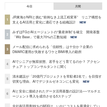
今日
月間
JR東海がNRIと挑む“前例なき上流工程変革” リニア構想を
1
支えるAI活用と変化に適応できる組織設計
NEW
みずほFGがAIエージェントの“量産体制”を確立 開発基盤
2
「Wiz Base」で最大70%の工数短縮
NEW
メール配信に求められる「信頼性」は十分か？企業の
3
DMARC運用が失敗するワケとBIMI導入の勘所
AIでシニアが無双状態、若手をどう育てるのか？ アクセン
4
チュア トップコンサルタントに聞く
清水建設が「20億円プロジェクトを常駐者2名で」を目指す
5
切実な理由、AIでデジタルゼネコンにも変化
NEW
AIと安全に接続されたデータ活用基盤の設計法──マルチエ
6
ージェント導入を成功させる5ステップ
全社AI活用率99％のMIXIは、いかにコストを最適化してい