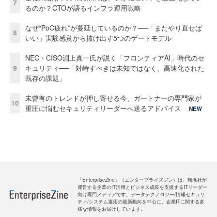
7
るのか？CTOが語るインフラ運用戦略
なぜ“PoC疲れ”が蔓延しているのか？──「またやり直せば
8
いい」実験感覚から抜け出す5つのゲートモデル
NEC・CISO淵上真一氏が説く「フロンティアAI」時代のセ
9
キュリティ──「対峙すべきは未知ではなく、高速化された
既存の課題」
未曾有のトレンドが押し寄せる今、ガートナーの専門家が
10
重圧に悩むセキュリティリーダーへ送るアドバイス
NEW
「EnterpriseZine」（エンタープライズジン）は、翔泳社が
運営する企業のIT活用とビジネス成長を支援するITリーダー
向け専門メディアです。データテクノロジー/情報セキュリ
ティ/システム運用の最新動向を中心に、企業ITに関する多
様な情報をお届けしています。