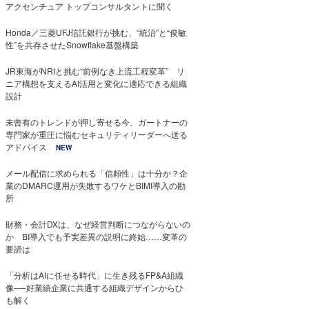
アクセンチュア トップコンサルタントに聞く
Honda／三菱UFJ信託銀行が挑む、“統治”と“俊敏
性”を共存させたSnowflake基盤構築
JR東海がNRIと挑む“前例なき上流工程変革” リ
ニア構想を支えるAI活用と変化に適応できる組織
設計
未曾有のトレンドが押し寄せる今、ガートナーの
専門家が重圧に悩むセキュリティリーダーへ送る
アドバイス
NEW
メール配信に求められる「信頼性」は十分か？企
業のDMARC運用が失敗するワケとBIMI導入の勘
所
財務・会計DXは、なぜ経営判断につながらないの
か BI導入でも予実差異の説明に終始……変革の
要諦は
「分析はAIに任せる時代」に生き残るFP&A組織
像──好業績企業に共通する組織デザインからひ
も解く