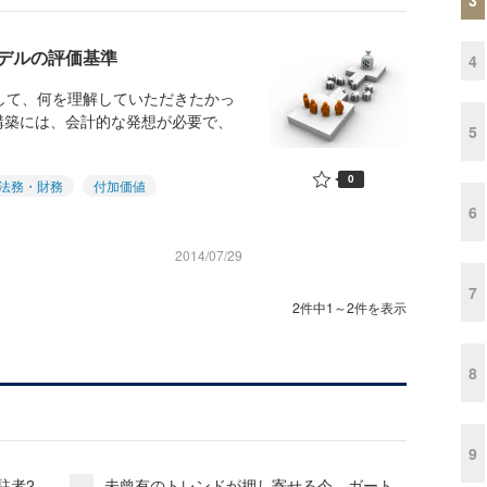
デルの評価基準
4
して、何を理解していただきたかっ
構築には、会計的な発想が必要で、
5
0
法務・財務
付加価値
6
2014/07/29
7
2件中1～2件を表示
8
9
駐者2
未曾有のトレンドが押し寄せる今、ガート