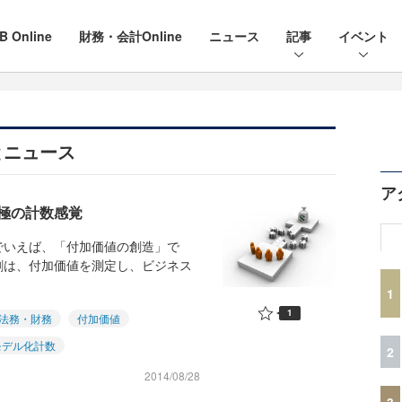
B Online
財務・会計Online
ニュース
記事
イベント
とニュース
ア
極の計数感覚
いえば、「付加価値の創造」で
割は、付加価値を測定し、ビジネス
1
1
法務・財務
付加価値
モデル化計数
2
2014/08/28
3