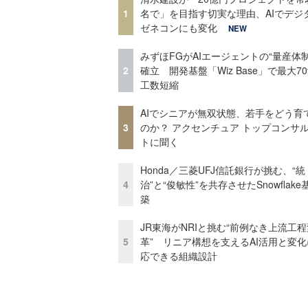
1
名で」を目指す切実な理由、AIでデジ
ゼネコンにも変化
NEW
みずほFGがAIエージェントの“量産体制
2
確立 開発基盤「Wiz Base」で最大7
工数短縮
AIでシニアが無双状態、若手をどう育
3
のか？ アクセンチュア トップコンサ
トに聞く
Honda／三菱UFJ信託銀行が挑む、“統
4
治”と“俊敏性”を共存させたSnowflak
築
JR東海がNRIと挑む“前例なき上流工程
5
革” リニア構想を支えるAI活用と変
応できる組織設計