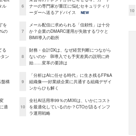
タル
6
ナーの専門家が重圧に悩むセキュリティリ
10
ーダーへ送るアドバイス
NEW
”を
メール配信に求められる「信頼性」は十分
0%の
7
か？企業のDMARC運用が失敗するワケと
BIMI導入の勘所
てる
財務・会計DXは、なぜ経営判断につながら
ルタン
8
ないのか BI導入でも予実差異の説明に終
始……変革の要諦は
「分析はAIに任せる時代」に生き残るFP&A
e基盤構
9
組織像──好業績企業に共通する組織デザイ
ンからひも解く
変
全社AI活用率99％のMIXIは、いかにコスト
化に適
10
を最適化しているのか？CTOが語るインフ
ラ運用戦略