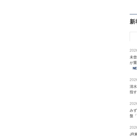
新
2026
未曾
が重
N
2026
清水
指す
2026
みず
盤「
2026
JR