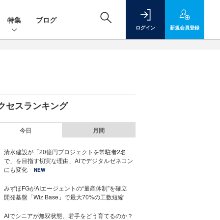
特集
ブログ
ログイン
新規
会員登録
クセスランキング
今日
月間
清水建設が「20億円プロジェクトを常駐者2名
で」を目指す切実な理由、AIでデジタルゼネコン
にも変化
NEW
みずほFGがAIエージェントの“量産体制”を確立
開発基盤「Wiz Base」で最大70%の工数短縮
AIでシニアが無双状態、若手をどう育てるのか？