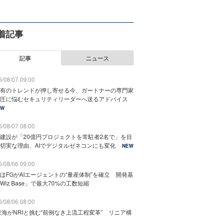
着記事
記事
ニュース
/08/07 09:00
有のトレンドが押し寄せる今、ガートナーの専門家
圧に悩むセキュリティリーダーへ送るアドバイス
EW
/08/07 08:00
建設が「20億円プロジェクトを常駐者2名で」を目
切実な理由、AIでデジタルゼネコンにも変化
NEW
/08/06 09:00
ほFGがAIエージェントの“量産体制”を確立 開発基
Wiz Base」で最大70%の工数短縮
/08/06 08:00
東海がNRIと挑む“前例なき上流工程変革” リニア構