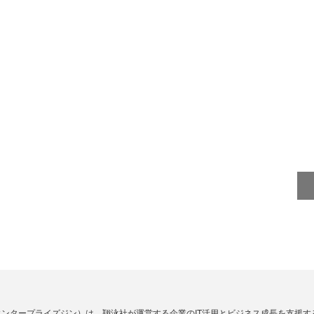
Zine」（エンタープライズジン）は、翔泳社が運営する企業のIT活用とビジネス成長を支