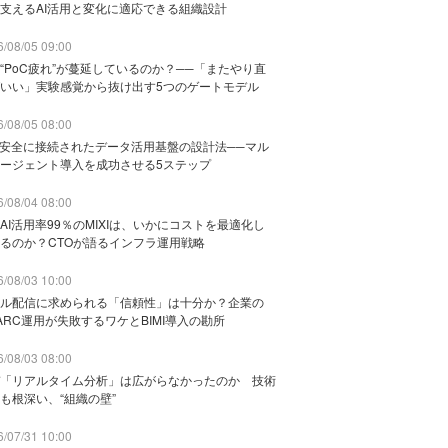
支えるAI活用と変化に適応できる組織設計
/08/05 09:00
“PoC疲れ”が蔓延しているのか？──「またやり直
いい」実験感覚から抜け出す5つのゲートモデル
/08/05 08:00
と安全に接続されたデータ活用基盤の設計法──マル
ージェント導入を成功させる5ステップ
/08/04 08:00
AI活用率99％のMIXIは、いかにコストを最適化し
るのか？CTOが語るインフラ運用戦略
/08/03 10:00
ル配信に求められる「信頼性」は十分か？企業の
ARC運用が失敗するワケとBIMI導入の勘所
/08/03 08:00
「リアルタイム分析」は広がらなかったのか 技術
も根深い、“組織の壁”
/07/31 10:00