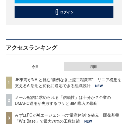
ログイン
アクセスランキング
今日
月間
JR東海がNRIと挑む“前例なき上流工程変革” リニア構想を
1
支えるAI活用と変化に適応できる組織設計
NEW
メール配信に求められる「信頼性」は十分か？企業の
2
DMARC運用が失敗するワケとBIMI導入の勘所
みずほFGがAIエージェントの“量産体制”を確立 開発基盤
3
「Wiz Base」で最大70%の工数短縮
NEW