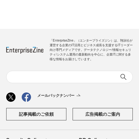
「EnterpriseZine」（エンタープライズジン）は、翔泳社が
運営する企業のIT活用とビジネス成長を支援するITリーダー
向け専門メディアです。データテクノロジー/情報セキュリ
ティ/システム運用の最新動向を中心に、企業ITに関する多
様な情報をお届けしています。
メールバックナンバー
記事掲載のご依頼
広告掲載のご案内