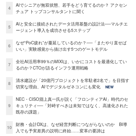
AIでシニアが無双状態、若手をどう育てるのか？ アクセン
4
チュア トップコンサルタントに聞く
AIと安全に接続されたデータ活用基盤の設計法──マルチエ
5
ージェント導入を成功させる5ステップ
なぜ“PoC疲れ”が蔓延しているのか？──「またやり直せば
6
いい」実験感覚から抜け出す5つのゲートモデル
全社AI活用率99％のMIXIは、いかにコストを最適化してい
7
るのか？CTOが語るインフラ運用戦略
清水建設が「20億円プロジェクトを常駐者2名で」を目指す
8
切実な理由、AIでデジタルゼネコンにも変化
NEW
NEC・CISO淵上真一氏が説く「フロンティアAI」時代のセ
9
キュリティ──「対峙すべきは未知ではなく、高速化された
既存の課題」
財務・会計DXは、なぜ経営判断につながらないのか BI導
10
入でも予実差異の説明に終始……変革の要諦は