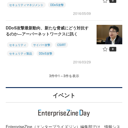
0
セキュリティマネジメント
DDoS攻撃
2016/05/09
DDoS攻撃最新動向、新たな脅威にどう対抗す
るのか―アーバーネットワークスに訊く
セキュリティ
サイバー攻撃
CSIRT
0
セキュリティ製品
DDoS攻撃
2016/03/29
3件中1～3件を表示
イベント
EnterpriseZine（エンタープライズジン）編集部では、情報シス