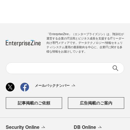
「EnterpriseZine」（エンタープライズジン）は、翔泳社が
運営する企業のIT活用とビジネス成長を支援するITリーダー
向け専門メディアです。データテクノロジー/情報セキュリ
ティ/システム運用の最新動向を中心に、企業ITに関する多
様な情報をお届けしています。
メールバックナンバー
記事掲載のご依頼
広告掲載のご案内
Security Online
DB Online