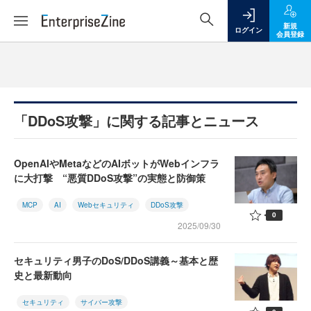
新規
ログイン
会員登録
「DDoS攻撃」に関する記事とニュース
OpenAIやMetaなどのAIボットがWebインフラ
に大打撃 “悪質DDoS攻撃”の実態と防御策
MCP
AI
Webセキュリティ
DDoS攻撃
0
2025/09/30
セキュリティ男子のDoS/DDoS講義～基本と歴
史と最新動向
セキュリティ
サイバー攻撃