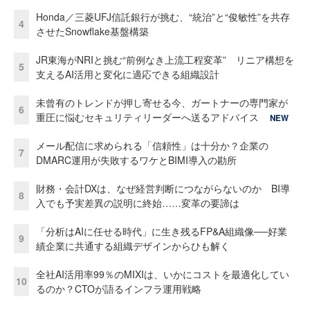
Honda／三菱UFJ信託銀行が挑む、“統治”と“俊敏性”を共存
4
させたSnowflake基盤構築
JR東海がNRIと挑む“前例なき上流工程変革” リニア構想を
5
支えるAI活用と変化に適応できる組織設計
未曾有のトレンドが押し寄せる今、ガートナーの専門家が
6
重圧に悩むセキュリティリーダーへ送るアドバイス
NEW
メール配信に求められる「信頼性」は十分か？企業の
7
DMARC運用が失敗するワケとBIMI導入の勘所
財務・会計DXは、なぜ経営判断につながらないのか BI導
8
入でも予実差異の説明に終始……変革の要諦は
「分析はAIに任せる時代」に生き残るFP&A組織像──好業
9
績企業に共通する組織デザインからひも解く
全社AI活用率99％のMIXIは、いかにコストを最適化してい
10
るのか？CTOが語るインフラ運用戦略