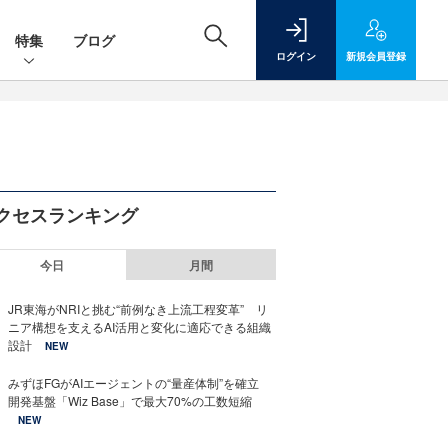
特集
ブログ
ログイン
新規
会員登録
クセスランキング
今日
月間
JR東海がNRIと挑む“前例なき上流工程変革” リ
ニア構想を支えるAI活用と変化に適応できる組織
設計
NEW
みずほFGがAIエージェントの“量産体制”を確立
開発基盤「Wiz Base」で最大70%の工数短縮
NEW