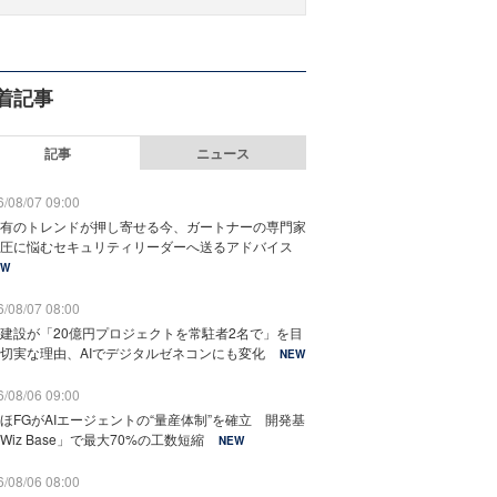
着記事
記事
ニュース
/08/07 09:00
有のトレンドが押し寄せる今、ガートナーの専門家
圧に悩むセキュリティリーダーへ送るアドバイス
EW
/08/07 08:00
建設が「20億円プロジェクトを常駐者2名で」を目
切実な理由、AIでデジタルゼネコンにも変化
NEW
/08/06 09:00
ほFGがAIエージェントの“量産体制”を確立 開発基
Wiz Base」で最大70%の工数短縮
NEW
/08/06 08:00