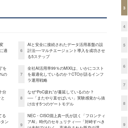
3
4
変
AIと安全に接続されたデータ活用基盤の設
5
化に適
6
計法──マルチエージェント導入を成功させ
る5ステップ
6
”を
全社AI活用率99％のMIXIは、いかにコスト
0%の
7
を最適化しているのか？CTOが語るインフ
ラ運用戦略
7
十分
なぜ“PoC疲れ”が蔓延しているのか？
ケと
8
──「またやり直せばいい」実験感覚から抜
8
け出す5つのゲートモデル
てる
NEC・CISO淵上真一氏が説く「フロンティ
ルタン
アAI」時代のセキュリティ──「対峙すべき
9
9
は未知ではなく、高速化された既存の課