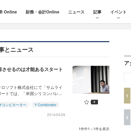
B Online
財務・会計Online
ニュース
記事
イベント
る記事とニュース
ア
容させるのは才能あるスタート
イクロソフト株式会社にて「サムライ
ートでは、「米国シリコンバレ...
1
0
Yコンビネーター
Y Combinator
2014/04/28
2
1件中1～1件を表示