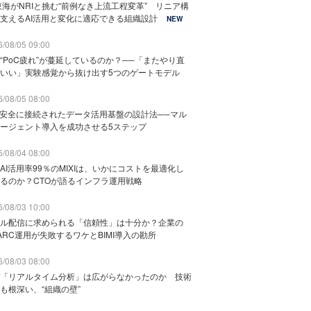
東海がNRIと挑む“前例なき上流工程変革” リニア構
支えるAI活用と変化に適応できる組織設計
NEW
/08/05 09:00
“PoC疲れ”が蔓延しているのか？──「またやり直
いい」実験感覚から抜け出す5つのゲートモデル
/08/05 08:00
と安全に接続されたデータ活用基盤の設計法──マル
ージェント導入を成功させる5ステップ
/08/04 08:00
AI活用率99％のMIXIは、いかにコストを最適化し
るのか？CTOが語るインフラ運用戦略
/08/03 10:00
ル配信に求められる「信頼性」は十分か？企業の
ARC運用が失敗するワケとBIMI導入の勘所
/08/03 08:00
「リアルタイム分析」は広がらなかったのか 技術
も根深い、“組織の壁”