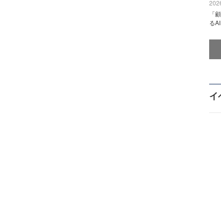
2026
「顧
るA
イ