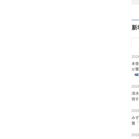
新
2026
未曾
が重
N
2026
清水
指す
2026
みず
盤「
2026