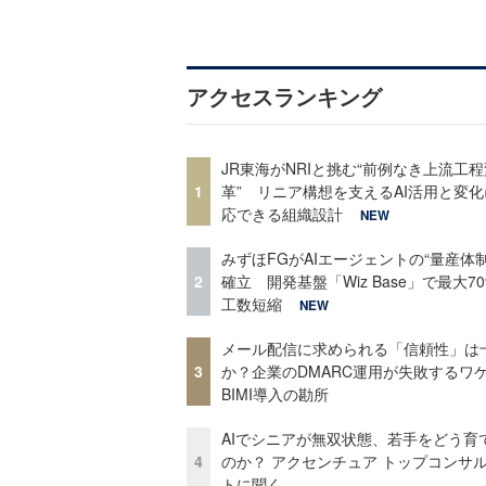
アクセスランキング
JR東海がNRIと挑む“前例なき上流工程
1
革” リニア構想を支えるAI活用と変
応できる組織設計
NEW
みずほFGがAIエージェントの“量産体制
2
確立 開発基盤「Wiz Base」で最大7
工数短縮
NEW
メール配信に求められる「信頼性」は
3
か？企業のDMARC運用が失敗するワ
BIMI導入の勘所
AIでシニアが無双状態、若手をどう育
4
のか？ アクセンチュア トップコンサ
トに聞く