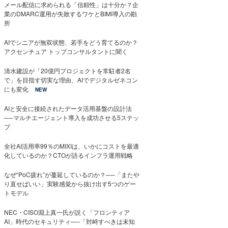
メール配信に求められる「信頼性」は十分か？企
業のDMARC運用が失敗するワケとBIMI導入の勘
所
AIでシニアが無双状態、若手をどう育てるのか？
アクセンチュア トップコンサルタントに聞く
清水建設が「20億円プロジェクトを常駐者2名
で」を目指す切実な理由、AIでデジタルゼネコン
にも変化
NEW
AIと安全に接続されたデータ活用基盤の設計法
──マルチエージェント導入を成功させる5ステッ
プ
全社AI活用率99％のMIXIは、いかにコストを最適
化しているのか？CTOが語るインフラ運用戦略
なぜ“PoC疲れ”が蔓延しているのか？──「またや
り直せばいい」実験感覚から抜け出す5つのゲー
トモデル
NEC・CISO淵上真一氏が説く「フロンティア
AI」時代のセキュリティ──「対峙すべきは未知