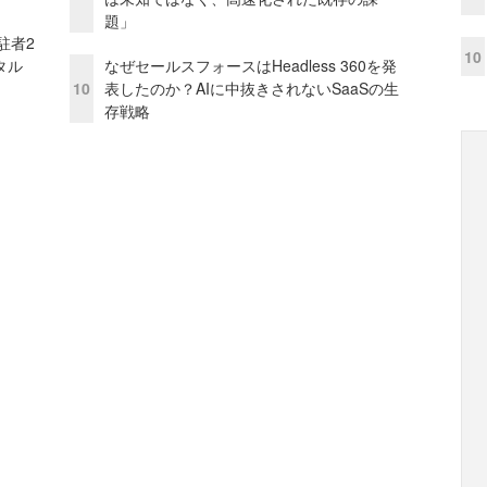
題」
駐者2
10
タル
なぜセールスフォースはHeadless 360を発
10
表したのか？AIに中抜きされないSaaSの生
存戦略