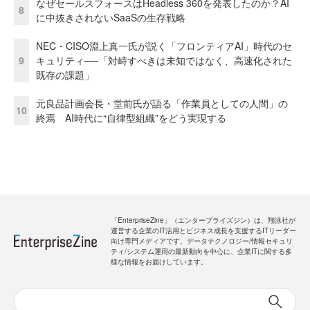
なぜセールスフォースはHeadless 360を発表したのか？AI
8
に中抜きされないSaaSの生存戦略
NEC・CISO淵上真一氏が説く「フロンティアAI」時代のセ
9
キュリティ──「対峙すべきは未知ではなく、高速化された
既存の課題」
元良品計画会長・堂前氏が語る「作業員としての人間」の
10
終焉 AI時代に“自律型組織”をどう実現する
「EnterpriseZine」（エンタープライズジン）は、翔泳社が
運営する企業のIT活用とビジネス成長を支援するITリーダー
向け専門メディアです。データテクノロジー/情報セキュリ
ティ/システム運用の最新動向を中心に、企業ITに関する多
様な情報をお届けしています。