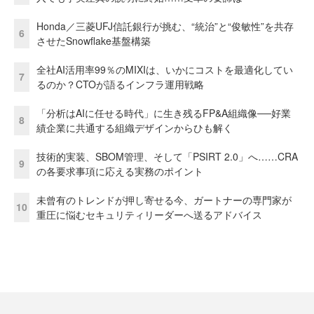
Honda／三菱UFJ信託銀行が挑む、“統治”と“俊敏性”を共存
6
させたSnowflake基盤構築
全社AI活用率99％のMIXIは、いかにコストを最適化してい
7
るのか？CTOが語るインフラ運用戦略
「分析はAIに任せる時代」に生き残るFP&A組織像──好業
8
績企業に共通する組織デザインからひも解く
技術的実装、SBOM管理、そして「PSIRT 2.0」へ……CRA
9
の各要求事項に応える実務のポイント
未曾有のトレンドが押し寄せる今、ガートナーの専門家が
10
重圧に悩むセキュリティリーダーへ送るアドバイス