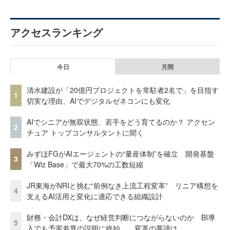
アクセスランキング
今日
月間
清水建設が「20億円プロジェクトを常駐者2名で」を目指す
1
切実な理由、AIでデジタルゼネコンにも変化
AIでシニアが無双状態、若手をどう育てるのか？ アクセン
2
チュア トップコンサルタントに聞く
みずほFGがAIエージェントの“量産体制”を確立 開発基盤
3
「Wiz Base」で最大70%の工数短縮
JR東海がNRIと挑む“前例なき上流工程変革” リニア構想を
4
支えるAI活用と変化に適応できる組織設計
財務・会計DXは、なぜ経営判断につながらないのか BI導
5
入でも予実差異の説明に終始……変革の要諦は