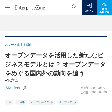
新規
ログイン
会員登録
スマート化する都市
オープンデータを活用した新たなビ
ジネスモデルとは？ オープンデータ
をめぐる国内外の動向を追う
■第六回
高城 勝信
[著]
更新日: 2013/08/07
公開日: 2013/07/29
IBM
IT戦略
オープンガバメント
オープンデータ