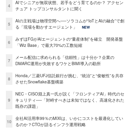
AIでシニアが無双状態、若手をどう育てるのか？ アクセン
4
チュア トップコンサルタントに聞く
AIの主戦場は物理空間へ──ソラコムが“IoTとAIの融合”で創
5
る「現場を動かすエージェント」
NEW
みずほFGがAIエージェントの“量産体制”を確立 開発基盤
6
「Wiz Base」で最大70%の工数短縮
メール配信に求められる「信頼性」は十分か？企業の
7
DMARC運用が失敗するワケとBIMI導入の勘所
Honda／三菱UFJ信託銀行が挑む、“統治”と“俊敏性”を共存
8
させたSnowflake基盤構築
NEC・CISO淵上真一氏が説く「フロンティアAI」時代のセ
9
キュリティ──「対峙すべきは未知ではなく、高速化された
既存の課題」
全社AI活用率99％のMIXIは、いかにコストを最適化してい
10
るのか？CTOが語るインフラ運用戦略