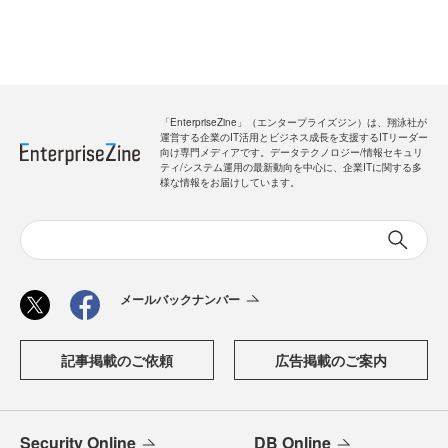
「EnterpriseZine」（エンタープライズジン）は、翔泳社が
運営する企業のIT活用とビジネス成長を支援するITリーダー
向け専門メディアです。データテクノロジー/情報セキュリ
ティ/システム運用の最新動向を中心に、企業ITに関する多
様な情報をお届けしています。
メールバックナンバー
記事掲載のご依頼
広告掲載のご案内
Security Online
DB Online