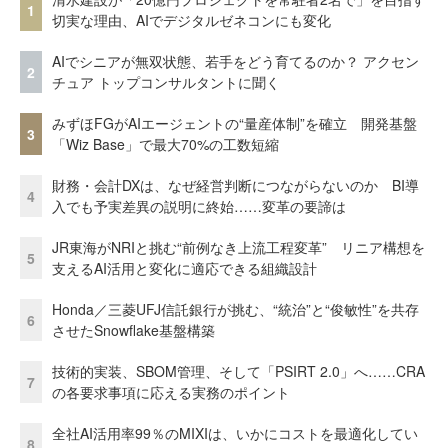
1
切実な理由、AIでデジタルゼネコンにも変化
AIでシニアが無双状態、若手をどう育てるのか？ アクセン
2
チュア トップコンサルタントに聞く
みずほFGがAIエージェントの“量産体制”を確立 開発基盤
3
「Wiz Base」で最大70%の工数短縮
財務・会計DXは、なぜ経営判断につながらないのか BI導
4
入でも予実差異の説明に終始……変革の要諦は
JR東海がNRIと挑む“前例なき上流工程変革” リニア構想を
5
支えるAI活用と変化に適応できる組織設計
Honda／三菱UFJ信託銀行が挑む、“統治”と“俊敏性”を共存
6
させたSnowflake基盤構築
技術的実装、SBOM管理、そして「PSIRT 2.0」へ……CRA
7
の各要求事項に応える実務のポイント
全社AI活用率99％のMIXIは、いかにコストを最適化してい
8