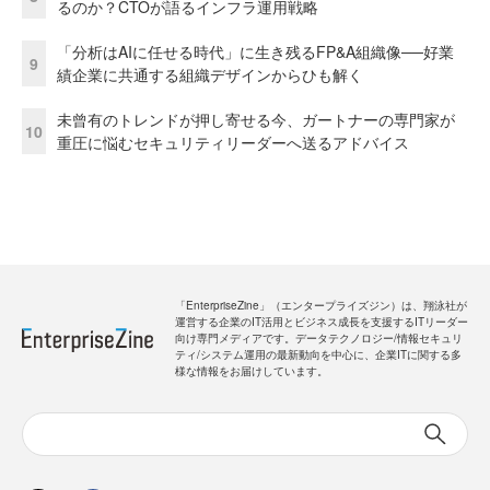
るのか？CTOが語るインフラ運用戦略
「分析はAIに任せる時代」に生き残るFP&A組織像──好業
9
績企業に共通する組織デザインからひも解く
未曾有のトレンドが押し寄せる今、ガートナーの専門家が
10
重圧に悩むセキュリティリーダーへ送るアドバイス
「EnterpriseZine」（エンタープライズジン）は、翔泳社が
運営する企業のIT活用とビジネス成長を支援するITリーダー
向け専門メディアです。データテクノロジー/情報セキュリ
ティ/システム運用の最新動向を中心に、企業ITに関する多
様な情報をお届けしています。