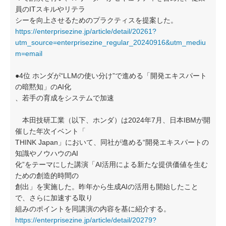
員のITスキルやリテラ
シーを向上させるためのプラクティスを提案した。
https://enterprisezine.jp/article/detail/20261?
utm_source=enterprisezine_regular_20240916&utm_mediu
m=email
●4位 ホンダが“LLMの使い分け”で進める「開発エキスパート
の暗黙知」のAI化
、若手の育成をシステムで加速
本田技研工業（以下、ホンダ）は2024年7月、日本IBMが開
催した年次イベント「
THINK Japan」において、同社が進める“開発エキスパートの
知識やノウハウのAI
化”をテーマにした講演「AI活用による新たな提供価値を生む
ための創造的時間の
創出」を実施した。昨年から生成AIの活用も開始したこと
で、さらに加速する取り
組みのポイントを同講演の内容を基に紹介する。
https://enterprisezine.jp/article/detail/20279?