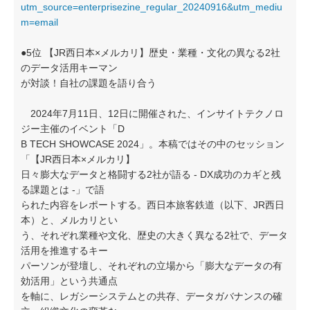
utm_source=enterprisezine_regular_20240916&utm_mediu
m=email
●5位 【JR西日本×メルカリ】歴史・業種・文化の異なる2社
のデータ活用キーマン
が対談！自社の課題を語り合う
2024年7月11日、12日に開催された、インサイトテクノロ
ジー主催のイベント「D
B TECH SHOWCASE 2024」。本稿ではその中のセッション
「【JR西日本×メルカリ】
日々膨大なデータと格闘する2社が語る ‐ DX成功のカギと残
る課題とは ‐」で語
られた内容をレポートする。西日本旅客鉄道（以下、JR西日
本）と、メルカリとい
う、それぞれ業種や文化、歴史の大きく異なる2社で、データ
活用を推進するキー
パーソンが登壇し、それぞれの立場から「膨大なデータの有
効活用」という共通点
を軸に、レガシーシステムとの共存、データガバナンスの確