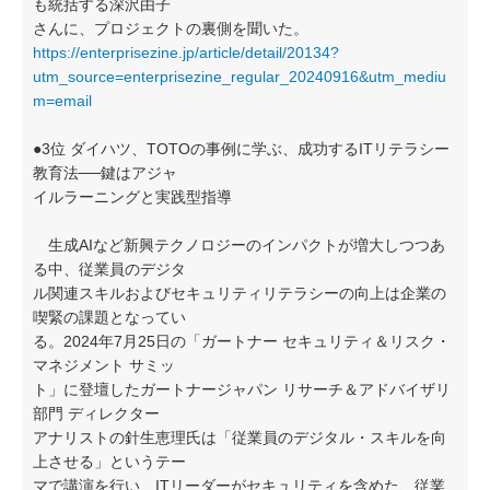
も統括する深沢由子
さんに、プロジェクトの裏側を聞いた。
https://enterprisezine.jp/article/detail/20134?
utm_source=enterprisezine_regular_20240916&utm_mediu
m=email
●3位 ダイハツ、TOTOの事例に学ぶ、成功するITリテラシー
教育法──鍵はアジャ
イルラーニングと実践型指導
生成AIなど新興テクノロジーのインパクトが増大しつつあ
る中、従業員のデジタ
ル関連スキルおよびセキュリティリテラシーの向上は企業の
喫緊の課題となってい
る。2024年7月25日の「ガートナー セキュリティ＆リスク・
マネジメント サミッ
ト」に登壇したガートナージャパン リサーチ＆アドバイザリ
部門 ディレクター
アナリストの針生恵理氏は「従業員のデジタル・スキルを向
上させる」というテー
マで講演を行い、ITリーダーがセキュリティを含めた、従業