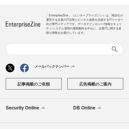
「EnterpriseZine」（エンタープライズジン）は、翔泳社が
運営する企業のIT活用とビジネス成長を支援するITリーダー
向け専門メディアです。データテクノロジー/情報セキュリ
ティ/システム運用の最新動向を中心に、企業ITに関する多
様な情報をお届けしています。
メールバックナンバー
記事掲載のご依頼
広告掲載のご案内
Security Online
DB Online