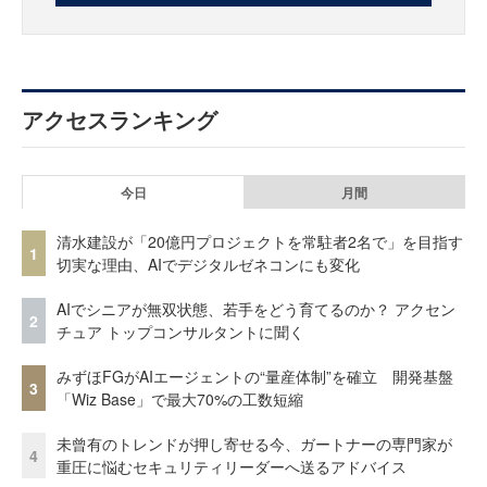
アクセスランキング
今日
月間
清水建設が「20億円プロジェクトを常駐者2名で」を目指す
1
切実な理由、AIでデジタルゼネコンにも変化
AIでシニアが無双状態、若手をどう育てるのか？ アクセン
2
チュア トップコンサルタントに聞く
みずほFGがAIエージェントの“量産体制”を確立 開発基盤
3
「Wiz Base」で最大70%の工数短縮
未曾有のトレンドが押し寄せる今、ガートナーの専門家が
4
重圧に悩むセキュリティリーダーへ送るアドバイス