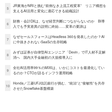
JR東海がNRIと挑む“前例なき上流工程変革” リニア構想を
5
支えるAI活用と変化に適応できる組織設計
財務・会計DXは、なぜ経営判断につながらないのか BI導
6
入でも予実差異の説明に終始……変革の要諦は
なぜセールスフォースはHeadless 360を発表したのか？AI
7
に中抜きされないSaaSの生存戦略
みずほ証券が自律型AIエンジニア「Devin」でIT人材不足解
8
消へ 国内大手金融初の大規模導入に
全社AI活用率99％のMIXIは、いかにコストを最適化してい
9
るのか？CTOが語るインフラ運用戦略
Honda／三菱UFJ信託銀行が挑む、“統治”と“俊敏性”を共存
10
させたSnowflake基盤構築