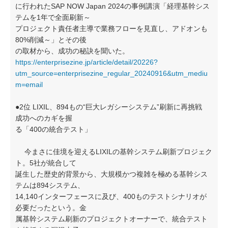
に行われたSAP NOW Japan 2024の事例講演「経理基幹シス
テムを1年で全面刷新～
プロジェクト責任者主導で業務フローを見直し、アドオンも
80%削減～」とその後
の取材から、成功の秘訣を聞いた。
https://enterprisezine.jp/article/detail/20226?
utm_source=enterprisezine_regular_20240916&utm_mediu
m=email
●2位 LIXIL、894もの“巨大レガシーシステム”刷新に再挑戦
成功へのカギを握
る「400の統合テスト」
今まさに佳境を迎えるLIXILの基幹システム刷新プロジェク
ト。5社が統合して
誕生した歴史的背景から、大規模かつ複雑を極める基幹シス
テムは894システム、
14,140インターフェースに及び、400ものテストシナリオが
必要だったという。金
属基幹システム刷新のプロジェクトオーナーで、統合テスト