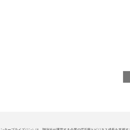
Zine」（エンタープライズジン）は、翔泳社が運営する企業のIT活用とビジネス成長を支