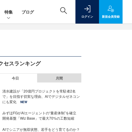
特集
ブログ
ログイン
新規
会員登録
クセスランキング
今日
月間
清水建設が「20億円プロジェクトを常駐者2名
で」を目指す切実な理由、AIでデジタルゼネコン
にも変化
NEW
みずほFGがAIエージェントの“量産体制”を確立
開発基盤「Wiz Base」で最大70%の工数短縮
AIでシニアが無双状態、若手をどう育てるのか？