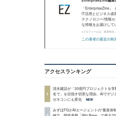
EnterpriseZi
「Enterprise
IT活用とビジネス成
テクノロジー/情報セ
な情報をお届けして
※プロフィールは、執筆時点
この著者の最近の執
アクセスランキング
清水建設が「20億円プロジェクトを常
1
名で」を目指す切実な理由、AIでデジ
ゼネコンにも変化
NEW
みずほFGがAIエージェントの“量産体制
2
確立 開発基盤「Wiz Base」で最大7