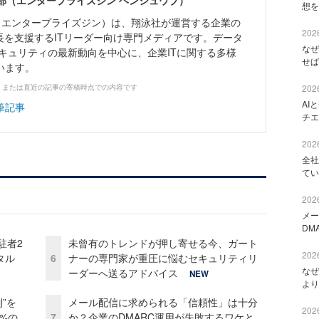
ne編集部（エンタープライズジン ヘンシュウブ）
想を
Zine」（エンタープライズジン）は、翔泳社が運営する企業の
2026
長を支援するITリーダー向け専門メディアです。データ
なぜ
キュリティの最新動向を中心に、企業ITに関する多様
せば
います。
、または直近の記事の寄稿時点での内容です
2026
AI
筆記事
チエ
2026
全社
てい
2026
メー
DM
駐者2
未曾有のトレンドが押し寄せる今、ガート
2026
タル
6
ナーの専門家が重圧に悩むセキュリティリ
なぜ
ーダーへ送るアドバイス
NEW
より
”を
メール配信に求められる「信頼性」は十分
2026
0%の
7
か？企業のDMARC運用が失敗するワケと