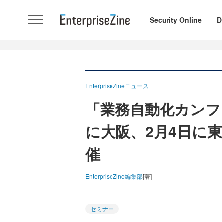
Security Online
D
EnterpriseZineニュース
「業務自動化カンファ
に大阪、2月4日に東
催
EnterpriseZine編集部
[著]
セミナー