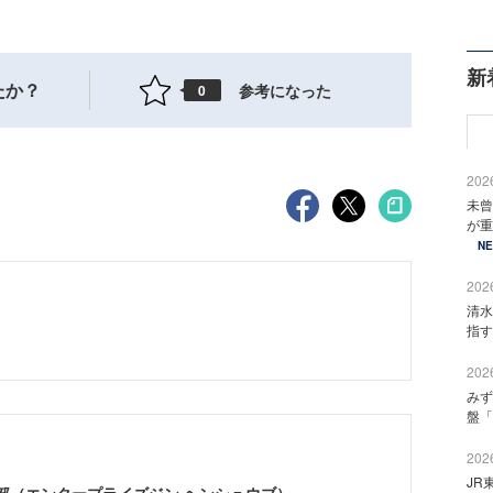
新
たか？
参考になった
0
2026
未曾
が重
N
2026
清水
指す
2026
みず
盤「
2026
JR