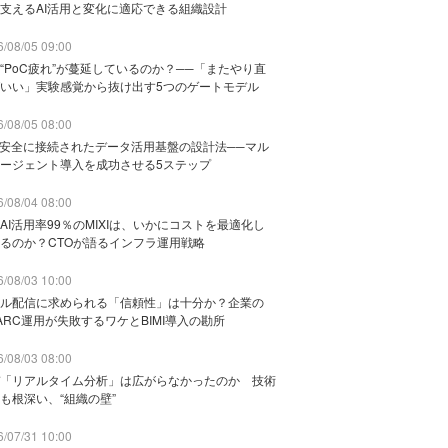
支えるAI活用と変化に適応できる組織設計
/08/05 09:00
“PoC疲れ”が蔓延しているのか？──「またやり直
いい」実験感覚から抜け出す5つのゲートモデル
/08/05 08:00
と安全に接続されたデータ活用基盤の設計法──マル
ージェント導入を成功させる5ステップ
/08/04 08:00
AI活用率99％のMIXIは、いかにコストを最適化し
るのか？CTOが語るインフラ運用戦略
/08/03 10:00
ル配信に求められる「信頼性」は十分か？企業の
ARC運用が失敗するワケとBIMI導入の勘所
/08/03 08:00
「リアルタイム分析」は広がらなかったのか 技術
も根深い、“組織の壁”
/07/31 10:00