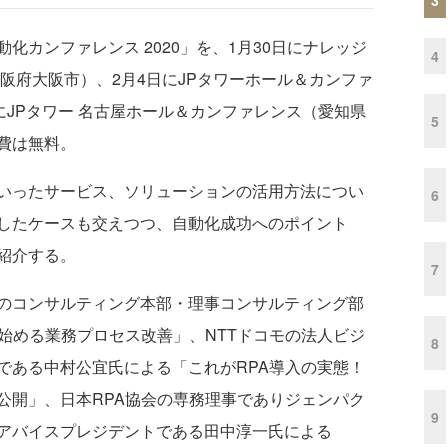
カンファレンス 2020」を、1月30日にナレッジ
4
阪府大阪市）、2月4日にJPタワーホール＆カンファ
にJPタワー 名古屋ホール＆カンファレンス（愛知県
5
費は無料。
といったサービス、ソリューションの活用方法につい
6
したケースも交えつつ、自動化成功へのポイント
紹介する。
7
のコンサルティング本部・理事コンサルティング部
始める業務プロセス改善」、NTTドコモの法人ビジ
8
である中村公宜氏による「これがRPA導入の実態！
公開」、日本RPA協会の専務理事でありジェンパク
9
アバイスプレジデントである田中淳一氏による