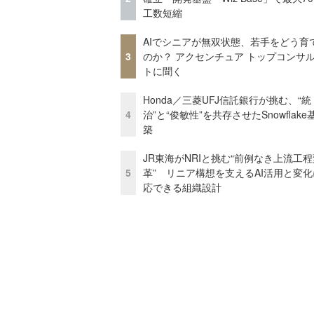
工数短縮
AIでシニアが無双状態、若手をどう育
3
のか？ アクセンチュア トップコンサ
トに聞く
Honda／三菱UFJ信託銀行が挑む、“統
4
治”と“俊敏性”を共存させたSnowflak
築
JR東海がNRIと挑む“前例なき上流工程
5
革” リニア構想を支えるAI活用と変
応できる組織設計