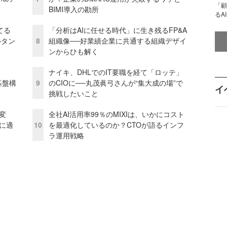
「顧
BIMI導入の勘所
るA
てる
「分析はAIに任せる時代」に生き残るFP&A
ルタン
8
組織像──好業績企業に共通する組織デザイ
ンからひも解く
ナイキ、DHLでのIT要職を経て「ロッテ」
e基盤構
9
のCIOに──丸茂眞弓さんが“集大成の場”で
イ
挑戦したいこと
変
全社AI活用率99％のMIXIは、いかにコスト
化に適
10
を最適化しているのか？CTOが語るインフ
ラ運用戦略