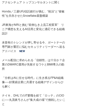
アクセンチュア トップコンサルタントに聞く
Honda／三菱UFJ信託銀行が挑む、“統治”と“俊敏
性”を共存させたSnowflake基盤構築
JR東海がNRIと挑む“前例なき上流工程変革” リ
ニア構想を支えるAI活用と変化に適応できる組織
設計
未曾有のトレンドが押し寄せる今、ガートナーの
専門家が重圧に悩むセキュリティリーダーへ送る
アドバイス
NEW
メール配信に求められる「信頼性」は十分か？企
業のDMARC運用が失敗するワケとBIMI導入の勘
所
「分析はAIに任せる時代」に生き残るFP&A組織
像──好業績企業に共通する組織デザインからひ
も解く
ナイキ、DHLでのIT要職を経て「ロッテ」のCIO
に──丸茂眞弓さんが“集大成の場”で挑戦したいこ
と