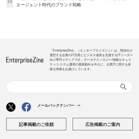
10
エージェント時代のブランド戦略
「EnterpriseZine」（エンタープライズジン）は、翔泳社が
運営する企業のIT活用とビジネス成長を支援するITリーダー
向け専門メディアです。データテクノロジー/情報セキュリ
ティ/システム運用の最新動向を中心に、企業ITに関する多
様な情報をお届けしています。
メールバックナンバー
記事掲載のご依頼
広告掲載のご案内