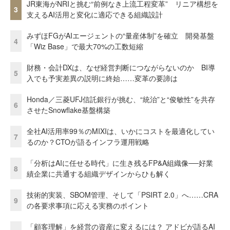
JR東海がNRIと挑む“前例なき上流工程変革” リニア構想を
3
支えるAI活用と変化に適応できる組織設計
みずほFGがAIエージェントの“量産体制”を確立 開発基盤
4
「Wiz Base」で最大70%の工数短縮
財務・会計DXは、なぜ経営判断につながらないのか BI導
5
入でも予実差異の説明に終始……変革の要諦は
Honda／三菱UFJ信託銀行が挑む、“統治”と“俊敏性”を共存
6
させたSnowflake基盤構築
全社AI活用率99％のMIXIは、いかにコストを最適化してい
7
るのか？CTOが語るインフラ運用戦略
「分析はAIに任せる時代」に生き残るFP&A組織像──好業
8
績企業に共通する組織デザインからひも解く
技術的実装、SBOM管理、そして「PSIRT 2.0」へ……CRA
9
の各要求事項に応える実務のポイント
「顧客理解」を経営の資産に変えるには？ アドビが語るAI