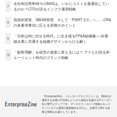
全社AI活用率99％のMIXIは、いかにコストを最適化してい
7
るのか？CTOが語るインフラ運用戦略
技術的実装、SBOM管理、そして「PSIRT 2.0」へ……CRA
8
の各要求事項に応える実務のポイント
「分析はAIに任せる時代」に生き残るFP&A組織像──好業
9
績企業に共通する組織デザインからひも解く
「顧客理解」を経営の資産に変えるには？ アドビが語るAI
10
エージェント時代のブランド戦略
「EnterpriseZine」（エンタープライズジン）は、翔泳社が
運営する企業のIT活用とビジネス成長を支援するITリーダー
向け専門メディアです。データテクノロジー/情報セキュリ
ティ/システム運用の最新動向を中心に、企業ITに関する多
様な情報をお届けしています。