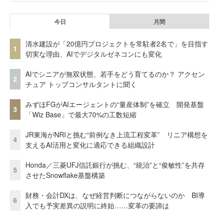
今日
月間
清水建設が「20億円プロジェクトを常駐者2名で」を目指す
1
切実な理由、AIでデジタルゼネコンにも変化
AIでシニアが無双状態、若手をどう育てるのか？ アクセン
2
チュア トップコンサルタントに聞く
みずほFGがAIエージェントの“量産体制”を確立 開発基盤
3
「Wiz Base」で最大70%の工数短縮
JR東海がNRIと挑む“前例なき上流工程変革” リニア構想を
4
支えるAI活用と変化に適応できる組織設計
Honda／三菱UFJ信託銀行が挑む、“統治”と“俊敏性”を共存
5
させたSnowflake基盤構築
財務・会計DXは、なぜ経営判断につながらないのか BI導
6
入でも予実差異の説明に終始……変革の要諦は