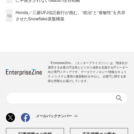
に中抜きされないSaaSの生存戦略
Honda／三菱UFJ信託銀行が挑む、“統治”と“俊敏性”を共存
10
させたSnowflake基盤構築
「EnterpriseZine」（エンタープライズジン）は、翔泳社が
運営する企業のIT活用とビジネス成長を支援するITリーダー
向け専門メディアです。データテクノロジー/情報セキュリ
ティ/システム運用の最新動向を中心に、企業ITに関する多
様な情報をお届けしています。
メールバックナンバー
記事掲載のご依頼
広告掲載のご案内