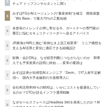
2
チュア トップコンサルタントに聞く
みずほFGがAIエージェントの“量産体制”を確立 開発基盤
3
「Wiz Base」で最大70%の工数短縮
未曾有のトレンドが押し寄せる今、ガートナーの専門家が
4
重圧に悩むセキュリティリーダーへ送るアドバイス
JR東海がNRIと挑む“前例なき上流工程変革” リニア構想を
5
支えるAI活用と変化に適応できる組織設計
財務・会計DXは、なぜ経営判断につながらないのか BI導
6
入でも予実差異の説明に終始……変革の要諦は
みずほ証券が自律型AIエンジニア「Devin」でIT人材不足解
7
消へ 国内大手金融初の大規模導入に
全社AI活用率99％のMIXIは、いかにコストを最適化してい
8
るのか？CTOが語るインフラ運用戦略
なぜセールスフォースはHeadless 360を発表したのか？AI
9