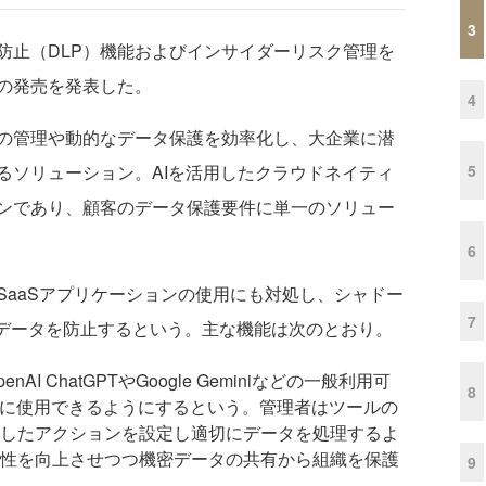
3
止（DLP）機能およびインサイダーリスク管理を
P」の発売を発表した。
4
ティの管理や動的なデータ保護を効率化し、大企業に潜
5
るソリューション。AIを活用したクラウドネイティ
ンであり、顧客のデータ保護要件に単一のソリュー
6
のSaaSアプリケーションの使用にも対処し、シャドー
7
のデータを防止するという。主な機能は次のとおり。
penAI ChatGPTやGoogle Geminiなどの一般利用可
8
全に使用できるようにするという。管理者はツールの
したアクションを設定し適切にデータを処理するよ
性を向上させつつ機密データの共有から組織を保護
9