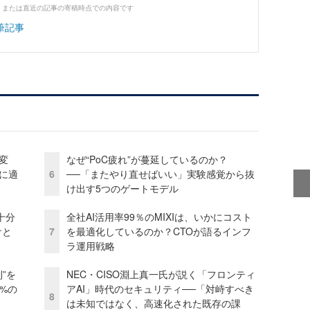
、または直近の記事の寄稿時点での内容です
筆記事
変
なぜ“PoC疲れ”が蔓延しているのか？
化に適
6
──「またやり直せばいい」実験感覚から抜
け出す5つのゲートモデル
十分
全社AI活用率99％のMIXIは、いかにコスト
ケと
7
を最適化しているのか？CTOが語るインフ
ラ運用戦略
”を
NEC・CISO淵上真一氏が説く「フロンティ
0%の
アAI」時代のセキュリティ──「対峙すべき
8
は未知ではなく、高速化された既存の課