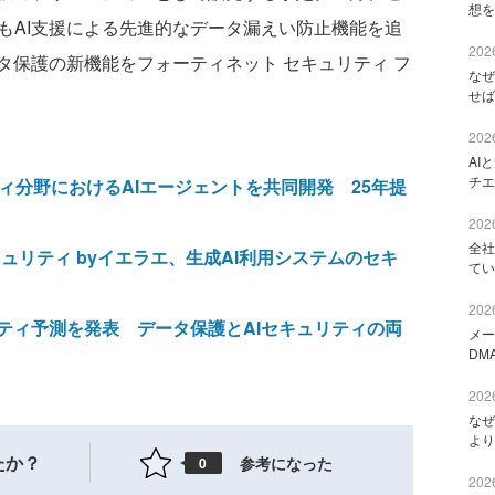
想を
もAI支援による先進的なデータ漏えい防止機能を追
2026
タ保護の新機能をフォーティネット セキュリティ フ
なぜ
せば
2026
AI
チエ
キュリティ分野におけるAIエージェントを共同開発 25年提
2026
全社
ュリティ byイエラエ、生成AI利用システムのセキ
てい
2026
キュリティ予測を発表 データ保護とAIセキュリティの両
メー
DM
2026
なぜ
より
たか？
参考になった
0
2026