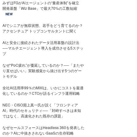
みずほFGがAIエージェントの“量産体制”を確立
開発基盤「Wiz Base」で最大70%の工数短縮
NEW
AIでシニアが無双状態、若手をどう育てるのか？
アクセンチュア トップコンサルタントに聞く
AIと安全に接続されたデータ活用基盤の設計法
──マルチエージェント導入を成功させる5ステッ
プ
なぜ“PoC疲れ”が蔓延しているのか？──「またや
り直せばいい」実験感覚から抜け出す5つのゲー
トモデル
全社AI活用率99％のMIXIは、いかにコストを最適
化しているのか？CTOが語るインフラ運用戦略
NEC・CISO淵上真一氏が説く「フロンティア
AI」時代のセキュリティ──「対峙すべきは未知
ではなく、高速化された既存の課題」
なぜセールスフォースはHeadless 360を発表した
のか？AIに中抜きされないSaaSの生存戦略