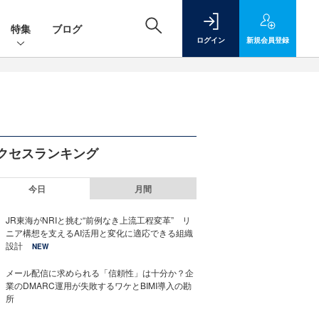
特集
ブログ
ログイン
新規
会員登録
クセスランキング
今日
月間
JR東海がNRIと挑む“前例なき上流工程変革” リ
ニア構想を支えるAI活用と変化に適応できる組織
設計
NEW
メール配信に求められる「信頼性」は十分か？企
業のDMARC運用が失敗するワケとBIMI導入の勘
所