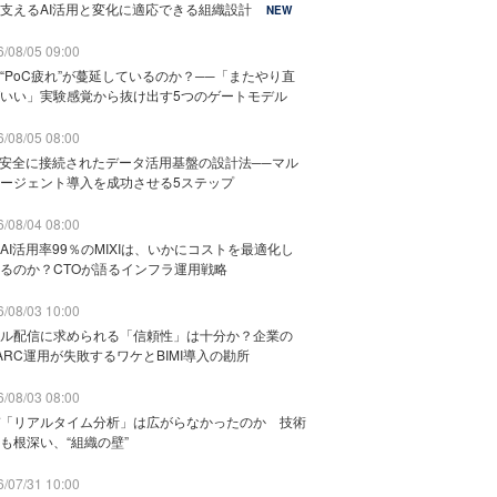
支えるAI活用と変化に適応できる組織設計
NEW
/08/05 09:00
“PoC疲れ”が蔓延しているのか？──「またやり直
いい」実験感覚から抜け出す5つのゲートモデル
/08/05 08:00
と安全に接続されたデータ活用基盤の設計法──マル
ージェント導入を成功させる5ステップ
/08/04 08:00
AI活用率99％のMIXIは、いかにコストを最適化し
るのか？CTOが語るインフラ運用戦略
/08/03 10:00
ル配信に求められる「信頼性」は十分か？企業の
ARC運用が失敗するワケとBIMI導入の勘所
/08/03 08:00
「リアルタイム分析」は広がらなかったのか 技術
も根深い、“組織の壁”
/07/31 10:00