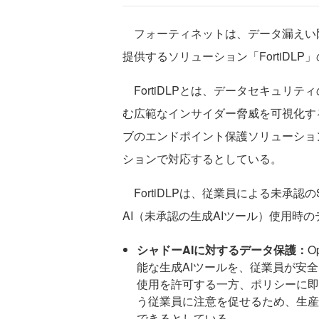
フォーティネットは、データ漏えい防
提供するソリューション「FortiDL
FortiDLPとは、データセキュリ
む広範なインサイダー脅威を可視化す
ブのエンドポイント保護ソリューショ
ションで対応するとしている。
FortiDLPは、従業員による未承認
AI（未承認の生成AIツール）使用時
シャドーAIに対するデータ保護：
O
能な生成AIツールを、従業員が安
使用を許可する一方、ポリシーに即
う従業員に注意を促せるため、生産
できるとしている