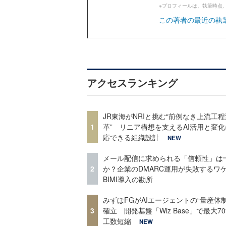
※プロフィールは、執筆時点
この著者の最近の執
アクセスランキング
JR東海がNRIと挑む“前例なき上流工程
1
革” リニア構想を支えるAI活用と変
応できる組織設計
NEW
メール配信に求められる「信頼性」は
2
か？企業のDMARC運用が失敗するワ
BIMI導入の勘所
みずほFGがAIエージェントの“量産体制
3
確立 開発基盤「Wiz Base」で最大7
工数短縮
NEW