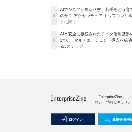
AIでシニアが無双状態、若手をどう育
4
のか？ アクセンチュア トップコンサ
トに聞く
AIと安全に接続されたデータ活用基盤
5
計法──マルチエージェント導入を成
る5ステップ
「Enterprise
ロジー/情報セキュリテ
ログイン
新規会員登