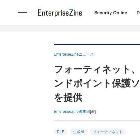
Security Online
D
EnterpriseZineニュース
フォーティネット、
ンドポイント保護ソリ
を提供
EnterpriseZine編集部
[著]
DLP
生成AI
フォーティネット