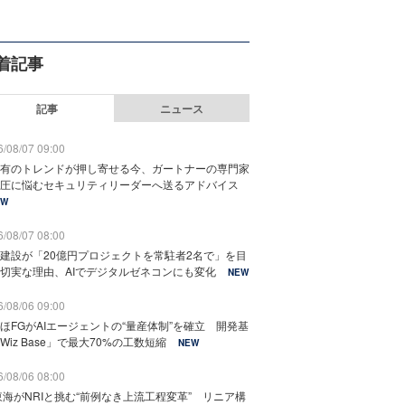
着記事
記事
ニュース
/08/07 09:00
有のトレンドが押し寄せる今、ガートナーの専門家
圧に悩むセキュリティリーダーへ送るアドバイス
EW
/08/07 08:00
建設が「20億円プロジェクトを常駐者2名で」を目
切実な理由、AIでデジタルゼネコンにも変化
NEW
/08/06 09:00
ほFGがAIエージェントの“量産体制”を確立 開発基
Wiz Base」で最大70%の工数短縮
NEW
/08/06 08:00
東海がNRIと挑む“前例なき上流工程変革” リニア構