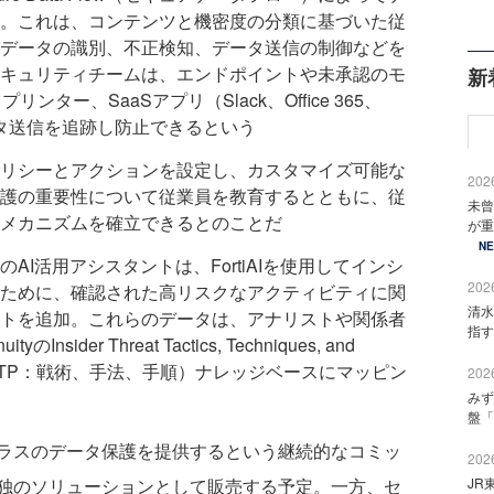
。これは、コンテンツと機密度の分類に基づいた従
データの識別、不正検知、データ送信の制御などを
キュリティチームは、エンドポイントや未承認のモ
新
ター、SaaSアプリ（Slack、Office 365、
へのデータ送信を追跡し防止できるという
リシーとアクションを設定し、カスタマイズ可能な
2026
護の重要性について従業員を教育するとともに、従
未曾
メカニズムを確立できるとのことだ
が重
N
DLPのAI活用アシスタントは、FortiAIを使用してインシ
2026
ために、確認された高リスクなアクティビティに関
清水
トを追加。これらのデータは、アナリストや関係者
指す
sider Threat Tactics, Techniques, and
威のTTP：戦術、手法、手順）ナレッジベースにマッピン
2026
みず
盤「
ラスのデータ保護を提供するという継続的なコミッ
2026
Pを単独のソリューションとして販売する予定。一方、セ
JR