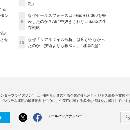
題」
てる
ルタン
なぜセールスフォースはHeadless 360を発
9
表したのか？AIに中抜きされないSaaSの生
存戦略
の設
功させ
なぜ「リアルタイム分析」は広がらなかっ
10
たのか 技術よりも根深い、“組織の壁”
Zine」（エンタープライズジン）は、翔泳社が運営する企業のIT活用とビジネス成長を支
ィ/システム運用の最新動向を中心に、企業ITに関する多様な情報をお届けしていま
メールバックナンバー
記
録