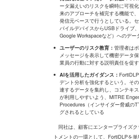
ータ漏えいのリスクを瞬時に可視化
来のアプローチを補完する機能で、
発信元ベースで行うとしている。セ
バイルデバイスからUSBドライブ、プリン
Google Workspaceなど）
ユーザーのリスク教育：
管理者はポ
メッセージを表示して機密データ保
業員の行動に対する説明責任を促す
AIを活用したガイダンス：
Forti
デント分析を強化するという。その
連するデータを集約し、コンテキス
が利用しやすいよう、MITRE EngenuityのIn
Procedures（インサイダー脅
グされるとしている
同社は、顧客にエンタープライズク
トメントの一環として、FortiDL