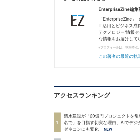
EnterpriseZi
「Enterprise
IT活用とビジネス成
テクノロジー/情報セ
な情報をお届けして
※プロフィールは、執筆時点
この著者の最近の執
アクセスランキング
清水建設が「20億円プロジェクトを常
1
名で」を目指す切実な理由、AIでデジ
ゼネコンにも変化
NEW