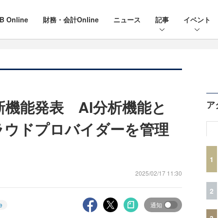
B Online
財務・会計Online
ニュース
記事
イベント
つの新機能発表 AI分析機能と
ア
ラウドプロバイダーを管理
1
2025/02/17 11:30
2
e
通知
3