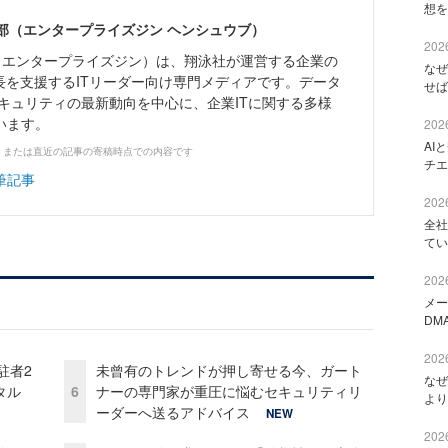
想を
ne編集部（エンタープライズジン ヘンシュウブ）
2026
Zine」（エンタープライズジン）は、翔泳社が運営する企業の
なぜ
長を支援するITリーダー向け専門メディアです。データ
せば
キュリティの最新動向を中心に、企業ITに関する多様
います。
2026
AI
、または直近の記事の寄稿時点での内容です
チエ
筆記事
2026
全社
てい
2026
メー
DM
2026
駐者2
未曾有のトレンドが押し寄せる今、ガート
なぜ
タル
6
ナーの専門家が重圧に悩むセキュリティリ
より
ーダーへ送るアドバイス
NEW
2026