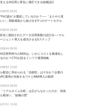
支えるAI活用と変化に適応できる組織設計
/08/05 09:00
“PoC疲れ”が蔓延しているのか？──「またやり直
いい」実験感覚から抜け出す5つのゲートモデル
/08/05 08:00
と安全に接続されたデータ活用基盤の設計法──マル
ージェント導入を成功させる5ステップ
/08/04 08:00
AI活用率99％のMIXIは、いかにコストを最適化し
るのか？CTOが語るインフラ運用戦略
/08/03 10:00
ル配信に求められる「信頼性」は十分か？企業の
ARC運用が失敗するワケとBIMI導入の勘所
/08/03 08:00
「リアルタイム分析」は広がらなかったのか 技術
も根深い、“組織の壁”
/07/31 10:00