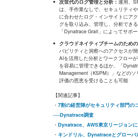
次世代のログ管理と分析：
運用、S
は、手作業なしで、セキュリティや
に合わせたログ・インサイトにアク
グを取り込み、管理し、分析できる。これは、
「Dynatrace Grail」によって
クラウドネイティブチームのための
バビリティと洞察へのアクセスが簡
AIを活用した分析とワークフロー
を容易に管理できるほか、「Dynatrace Kub
Management（KSPM）」な
評価の恩恵を受けることも可能
【関連記事】
・
7割の経営陣がセキュリティ部門の
──Dynatrace調査
・
Dynatrace、AWS東京リージョ
・
キンドリル、Dynatraceとグ