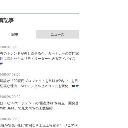
着記事
記事
ニュース
/08/07 09:00
有のトレンドが押し寄せる今、ガートナーの専門家
圧に悩むセキュリティリーダーへ送るアドバイス
EW
/08/07 08:00
建設が「20億円プロジェクトを常駐者2名で」を目
切実な理由、AIでデジタルゼネコンにも変化
NEW
/08/06 09:00
ほFGがAIエージェントの“量産体制”を確立 開発基
Wiz Base」で最大70%の工数短縮
/08/06 08:00
東海がNRIと挑む“前例なき上流工程変革” リニア構