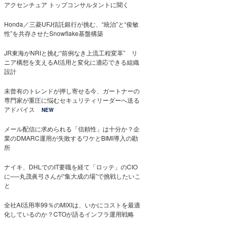
アクセンチュア トップコンサルタントに聞く
Honda／三菱UFJ信託銀行が挑む、“統治”と“俊敏
性”を共存させたSnowflake基盤構築
JR東海がNRIと挑む“前例なき上流工程変革” リ
ニア構想を支えるAI活用と変化に適応できる組織
設計
未曾有のトレンドが押し寄せる今、ガートナーの
専門家が重圧に悩むセキュリティリーダーへ送る
アドバイス
NEW
メール配信に求められる「信頼性」は十分か？企
業のDMARC運用が失敗するワケとBIMI導入の勘
所
ナイキ、DHLでのIT要職を経て「ロッテ」のCIO
に──丸茂眞弓さんが“集大成の場”で挑戦したいこ
と
全社AI活用率99％のMIXIは、いかにコストを最適
化しているのか？CTOが語るインフラ運用戦略