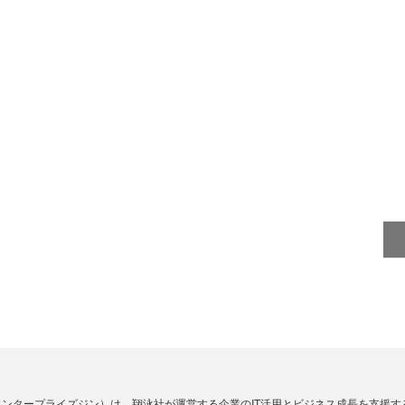
Zine」（エンタープライズジン）は、翔泳社が運営する企業のIT活用とビジネス成長を支