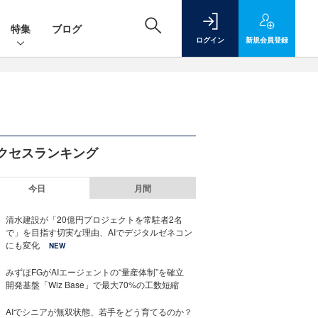
特集
ブログ
ログイン
新規
会員登録
クセスランキング
今日
月間
清水建設が「20億円プロジェクトを常駐者2名
で」を目指す切実な理由、AIでデジタルゼネコン
にも変化
NEW
みずほFGがAIエージェントの“量産体制”を確立
開発基盤「Wiz Base」で最大70%の工数短縮
AIでシニアが無双状態、若手をどう育てるのか？