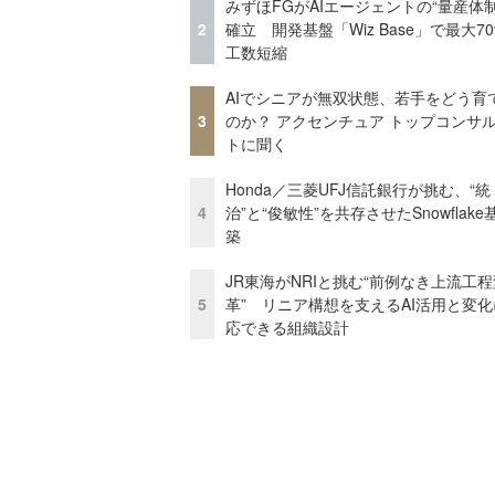
みずほFGがAIエージェントの“量産体制
2
確立 開発基盤「Wiz Base」で最大7
工数短縮
AIでシニアが無双状態、若手をどう育
3
のか？ アクセンチュア トップコンサ
トに聞く
Honda／三菱UFJ信託銀行が挑む、“統
4
治”と“俊敏性”を共存させたSnowflak
築
JR東海がNRIと挑む“前例なき上流工程
5
革” リニア構想を支えるAI活用と変
応できる組織設計