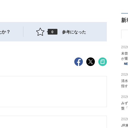
新
たか？
参考になった
0
2026
未曾
が重
N
2026
清水
指す
2026
みず
盤「
2026
JR