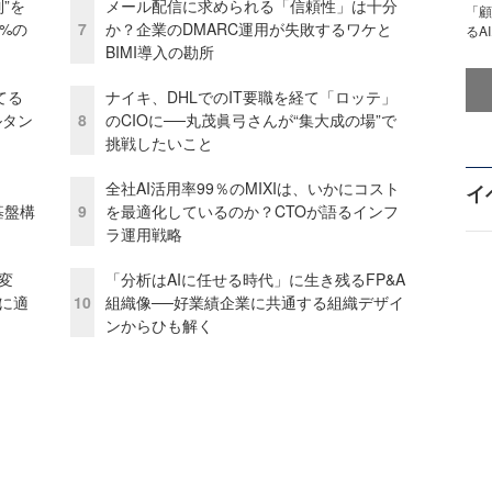
”を
メール配信に求められる「信頼性」は十分
「顧
0%の
7
か？企業のDMARC運用が失敗するワケと
るA
BIMI導入の勘所
てる
ナイキ、DHLでのIT要職を経て「ロッテ」
ルタン
8
のCIOに──丸茂眞弓さんが“集大成の場”で
挑戦したいこと
全社AI活用率99％のMIXIは、いかにコスト
イ
e基盤構
9
を最適化しているのか？CTOが語るインフ
ラ運用戦略
変
「分析はAIに任せる時代」に生き残るFP&A
化に適
10
組織像──好業績企業に共通する組織デザイ
ンからひも解く