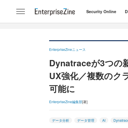
Security Online
D
EnterpriseZineニュース
Dynatraceが3
UX強化／複数のク
可能に
EnterpriseZine編集部
[著]
データ分析
データ管理
AI
Dynatrac