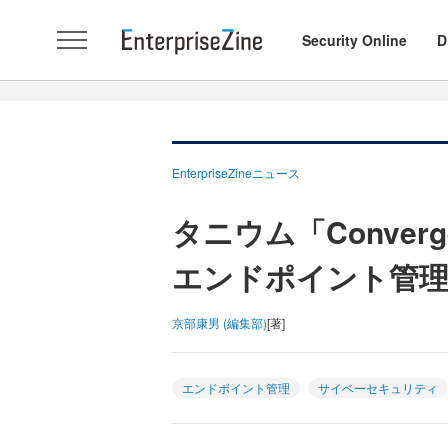
Security Online
D
EnterpriseZineニュース
タニウム「Converg
エンドポイント管理
京部康男 (編集部)
[著]
エンドポイント管理
サイベーセキュリティ