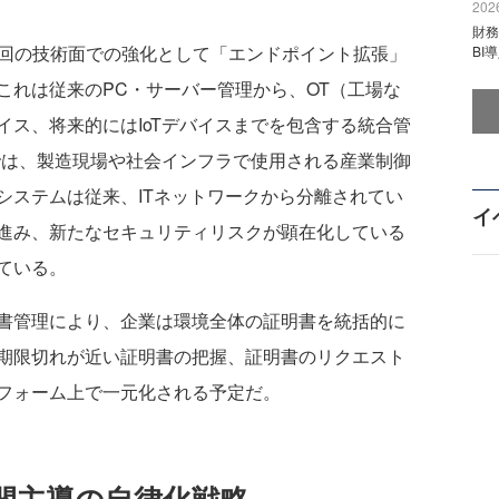
2026
財
回の技術面での強化として「エンドポイント拡張」
BI
紹介した。これは従来のPC・サーバー管理から、OT（工場な
イス、将来的にはIoTデバイスまでを包含する統合管
では、製造現場や社会インフラで使用される産業制御
システムは従来、ITネットワークから分離されてい
イ
進み、新たなセキュリティリスクが顕在化している
ている。
書管理により、企業は環境全体の証明書を統括的に
期限切れが近い証明書の把握、証明書のリクエスト
フォーム上で一元化される予定だ。
間主導の自律化戦略