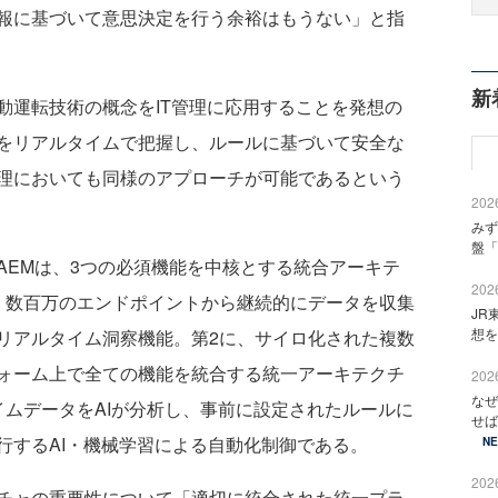
報に基づいて意思決定を行う余裕はもうない」と指
新
運転技術の概念をIT管理に応用することを発想の
をリアルタイムで把握し、ルールに基づいて安全な
理においても同様のアプローチが可能であるという
2026
みず
盤「
EMは、3つの必須機能を中核とする統合アーキテ
2026
、数百万のエンドポイントから継続的にデータを収集
JR
想を
リアルタイム洞察機能。第2に、サイロ化された複数
ォーム上で全ての機能を統合する統一アーキテクチ
2026
なぜ
イムデータをAIが分析し、事前に設定されたルールに
せば
行するAI・機械学習による自動化制御である。
N
2026
チャの重要性について「適切に統合された統一プラ