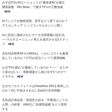
みずほFGがAIエージェントの“量産体制”を確立
開発基盤「Wiz Base」で最大70%の工数短縮
NEW
AIでシニアが無双状態、若手をどう育てるのか？
アクセンチュア トップコンサルタントに聞く
AIと安全に接続されたデータ活用基盤の設計法
──マルチエージェント導入を成功させる5ステッ
プ
NEW
全社AI活用率99％のMIXIは、いかにコストを最適
化しているのか？CTOが語るインフラ運用戦略
なぜ“PoC疲れ”が蔓延しているのか？──「またや
り直せばいい」実験感覚から抜け出す5つのゲー
トモデル
NEW
なぜセールスフォースはHeadless 360を発表した
のか？AIに中抜きされないSaaSの生存戦略
元良品計画会長・堂前氏が語る「作業員としての
人間」の終焉 AI時代に“自律型組織”をどう実現
する