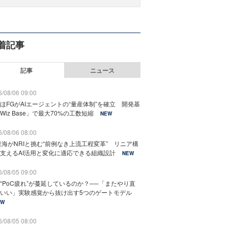
着記事
記事
ニュース
/08/06 09:00
ほFGがAIエージェントの“量産体制”を確立 開発基
Wiz Base」で最大70%の工数短縮
NEW
/08/06 08:00
東海がNRIと挑む“前例なき上流工程変革” リニア構
支えるAI活用と変化に適応できる組織設計
NEW
/08/05 09:00
“PoC疲れ”が蔓延しているのか？──「またやり直
いい」実験感覚から抜け出す5つのゲートモデル
EW
/08/05 08:00