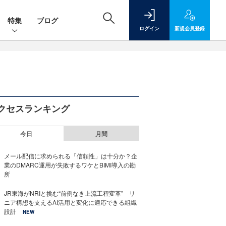
特集
ブログ
ログイン
新規
会員登録
クセスランキング
今日
月間
メール配信に求められる「信頼性」は十分か？企
業のDMARC運用が失敗するワケとBIMI導入の勘
所
JR東海がNRIと挑む“前例なき上流工程変革” リ
ニア構想を支えるAI活用と変化に適応できる組織
設計
NEW