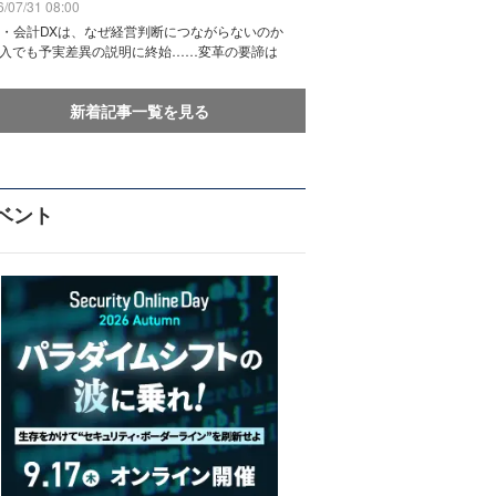
/07/31 08:00
務・会計DXは、なぜ経営判断につながらないのか
導入でも予実差異の説明に終始……変革の要諦は
新着記事一覧を見る
ベント