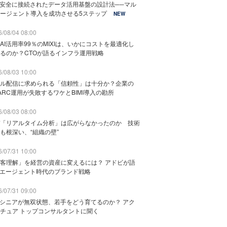
と安全に接続されたデータ活用基盤の設計法──マル
ージェント導入を成功させる5ステップ
NEW
/08/04 08:00
AI活用率99％のMIXIは、いかにコストを最適化し
るのか？CTOが語るインフラ運用戦略
/08/03 10:00
ル配信に求められる「信頼性」は十分か？企業の
ARC運用が失敗するワケとBIMI導入の勘所
/08/03 08:00
「リアルタイム分析」は広がらなかったのか 技術
も根深い、“組織の壁”
/07/31 10:00
客理解」を経営の資産に変えるには？ アドビが語
Iエージェント時代のブランド戦略
/07/31 09:00
でシニアが無双状態、若手をどう育てるのか？ アク
チュア トップコンサルタントに聞く