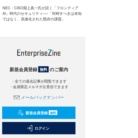
NEC・CISO淵上真一氏が説く「フロンティア
AI」時代のセキュリティ──「対峙すべきは未知
ではなく、高速化された既存の課題」
新規会員登録
のご案内
無料
・全ての過去記事が閲覧できます
・会員限定メルマガを受信できます
メールバックナンバー
新規会員登録
無料
ログイン