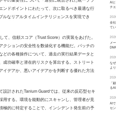
AI
チエ
エンドポイントにわたって、次に取るべき最適な行
ラブルなリアルタイムインテリジェンスを実現でき
2026
全社
てい
、信頼スコア（Trust Score）の実装をあげた。
2026
メー
アクションの安全性を数値化する機能だ。パッチの
DM
などの各種操作について、過去の実行結果データと
2026
、成功確率と潜在的リスクを算出する。ストリート
なぜ
より
アイデアか、悪いアイデアかを判断する優れた方法
2026
「顧
るA
されたTanium Guardでは、従来の反応型セキ
2026
採用する。環境を能動的にスキャンし、管理者が見
AI
積極的に特定することで、インシデント発生前の予
セン