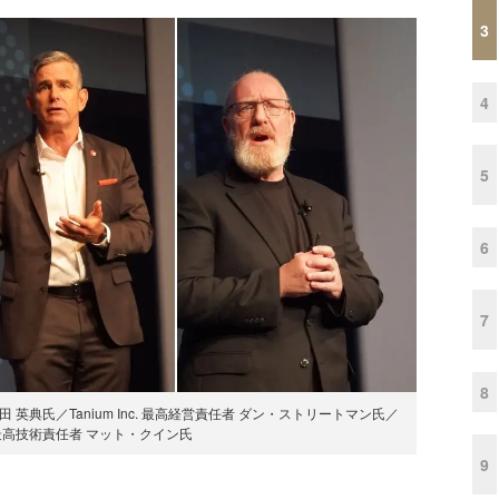
3
4
5
6
7
8
英典氏／Tanium Inc. 最高経営責任者 ダン・ストリートマン氏／
nc. 最高技術責任者 マット・クイン氏
9