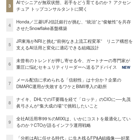
AIでシニアが無双状態、若手をどう育てるのか？ アクセン
3
チュア トップコンサルタントに聞く
Honda／三菱UFJ信託銀行が挑む、“統治”と“俊敏性”を共存
4
させたSnowflake基盤構築
JR東海がNRIと挑む“前例なき上流工程変革” リニア構想を
5
支えるAI活用と変化に適応できる組織設計
未曾有のトレンドが押し寄せる今、ガートナーの専門家が
6
重圧に悩むセキュリティリーダーへ送るアドバイス
NEW
メール配信に求められる「信頼性」は十分か？企業の
7
DMARC運用が失敗するワケとBIMI導入の勘所
ナイキ、DHLでのIT要職を経て「ロッテ」のCIOに──丸茂
8
眞弓さんが“集大成の場”で挑戦したいこと
全社AI活用率99％のMIXIは、いかにコストを最適化してい
9
るのか？CTOが語るインフラ運用戦略
「分析はAIに任せる時代」に生き残るFP&A組織像──好業