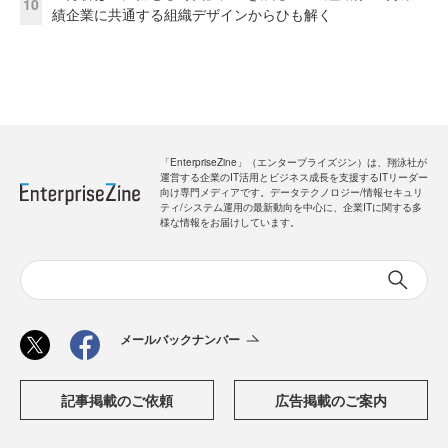
10
績企業に共通する組織デザインからひも解く
「EnterpriseZine」（エンタープライズジン）は、翔泳社が
運営する企業のIT活用とビジネス成長を支援するITリーダー
向け専門メディアです。データテクノロジー/情報セキュリ
ティ/システム運用の最新動向を中心に、企業ITに関する多
様な情報をお届けしています。
メールバックナンバー
記事掲載のご依頼
広告掲載のご案内