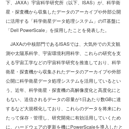
下、JAXA）宇宙科学研究所（以下、ISAS）が、科学衛
星・探査機から収集したデータのアーカイブや外部公開
に活用する「科学衛星データ処理システム」のIT基盤に
「Dell PowerScale」を採用したことを発表した。
JAXAの中核部門であるISASでは、大気外での天文観
測や太陽系科学、宇宙環境利用科学、これらの研究を支
える宇宙工学などの宇宙科学研究を推進しており、科学
衛星・探査機から収集されたデータのアーカイブや外部
公開に科学衛星データ処理システムを活用しているとい
う。近年、科学衛星・探査機の高解像度化と高度化にと
もない、送信されるデータの容量が1日あたり数GBに達
するなど大規模化しており、これらのデータを将来にわ
たって保存・管理し、研究開発に有効活用していくため
に、ハードウェアの更新を機にPowerScaleを導入したと