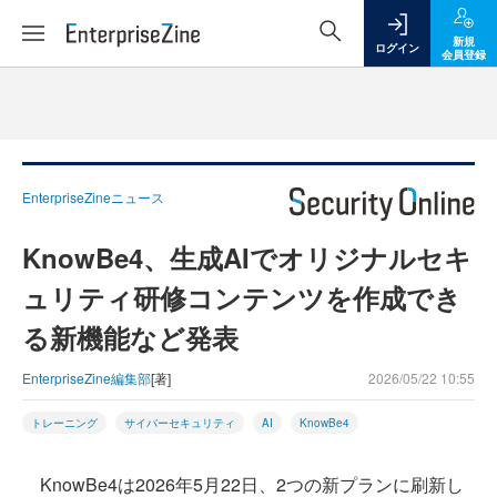
新規
ログイン
会員登録
EnterpriseZineニュース
KnowBe4、生成AIでオリジナルセキ
ュリティ研修コンテンツを作成でき
る新機能など発表
EnterpriseZine編集部
[著]
2026/05/22 10:55
トレーニング
サイバーセキュリティ
AI
KnowBe4
KnowBe4は2026年5月22日、2つの新プランに刷新し