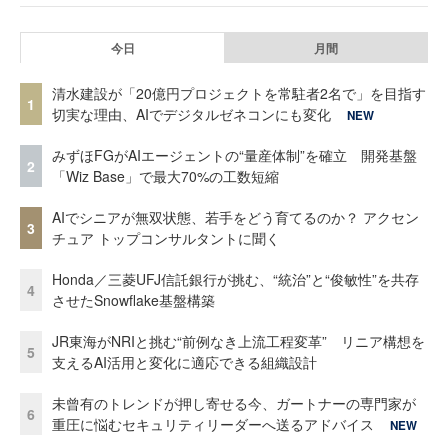
今日
月間
清水建設が「20億円プロジェクトを常駐者2名で」を目指す
1
切実な理由、AIでデジタルゼネコンにも変化
NEW
みずほFGがAIエージェントの“量産体制”を確立 開発基盤
2
「Wiz Base」で最大70%の工数短縮
AIでシニアが無双状態、若手をどう育てるのか？ アクセン
3
チュア トップコンサルタントに聞く
Honda／三菱UFJ信託銀行が挑む、“統治”と“俊敏性”を共存
4
させたSnowflake基盤構築
JR東海がNRIと挑む“前例なき上流工程変革” リニア構想を
5
支えるAI活用と変化に適応できる組織設計
未曾有のトレンドが押し寄せる今、ガートナーの専門家が
6
重圧に悩むセキュリティリーダーへ送るアドバイス
NEW