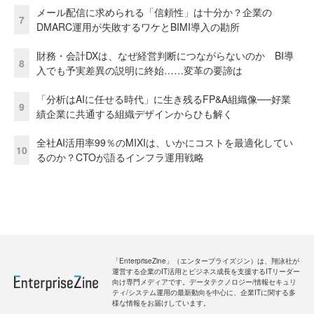
メール配信に求められる「信頼性」は十分か？企業の
7
DMARC運用が失敗するワケとBIMI導入の勘所
財務・会計DXは、なぜ経営判断につながらないのか BI導
8
入でも予実差異の説明に終始……変革の要諦は
「分析はAIに任せる時代」に生き残るFP&A組織像──好業
9
績企業に共通する組織デザインからひも解く
全社AI活用率99％のMIXIは、いかにコストを最適化してい
10
るのか？CTOが語るインフラ運用戦略
「EnterpriseZine」（エンタープライズジン）は、翔泳社が
運営する企業のIT活用とビジネス成長を支援するITリーダー
向け専門メディアです。データテクノロジー/情報セキュリ
ティ/システム運用の最新動向を中心に、企業ITに関する多
様な情報をお届けしています。