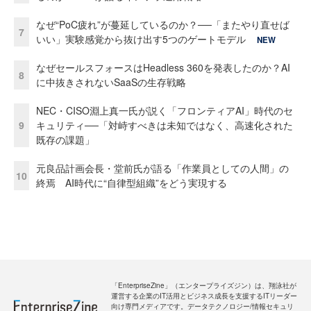
なぜ“PoC疲れ”が蔓延しているのか？──「またやり直せば
7
いい」実験感覚から抜け出す5つのゲートモデル
NEW
なぜセールスフォースはHeadless 360を発表したのか？AI
8
に中抜きされないSaaSの生存戦略
NEC・CISO淵上真一氏が説く「フロンティアAI」時代のセ
9
キュリティ──「対峙すべきは未知ではなく、高速化された
既存の課題」
元良品計画会長・堂前氏が語る「作業員としての人間」の
10
終焉 AI時代に“自律型組織”をどう実現する
「EnterpriseZine」（エンタープライズジン）は、翔泳社が
運営する企業のIT活用とビジネス成長を支援するITリーダー
向け専門メディアです。データテクノロジー/情報セキュリ