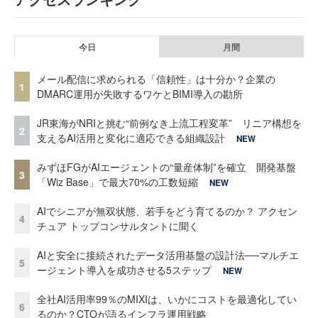
今日
月間
メール配信に求められる「信頼性」は十分か？企業の
1
DMARC運用が失敗するワケとBIMI導入の勘所
JR東海がNRIと挑む“前例なき上流工程変革” リニア構想を
2
支えるAI活用と変化に適応できる組織設計
NEW
みずほFGがAIエージェントの“量産体制”を確立 開発基盤
3
「Wiz Base」で最大70%の工数短縮
NEW
AIでシニアが無双状態、若手をどう育てるのか？ アクセン
4
チュア トップコンサルタントに聞く
AIと安全に接続されたデータ活用基盤の設計法──マルチエ
5
ージェント導入を成功させる5ステップ
NEW
全社AI活用率99％のMIXIは、いかにコストを最適化してい
6
るのか？CTOが語るインフラ運用戦略