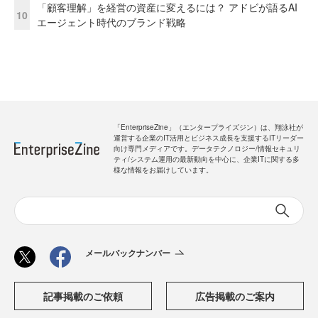
「顧客理解」を経営の資産に変えるには？ アドビが語るAI
10
エージェント時代のブランド戦略
「EnterpriseZine」（エンタープライズジン）は、翔泳社が
運営する企業のIT活用とビジネス成長を支援するITリーダー
向け専門メディアです。データテクノロジー/情報セキュリ
ティ/システム運用の最新動向を中心に、企業ITに関する多
様な情報をお届けしています。
メールバックナンバー
記事掲載のご依頼
広告掲載のご案内