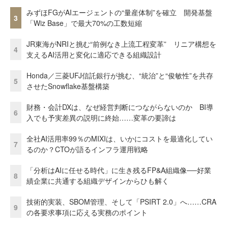
みずほFGがAIエージェントの“量産体制”を確立 開発基盤
3
「Wiz Base」で最大70%の工数短縮
JR東海がNRIと挑む“前例なき上流工程変革” リニア構想を
4
支えるAI活用と変化に適応できる組織設計
Honda／三菱UFJ信託銀行が挑む、“統治”と“俊敏性”を共存
5
させたSnowflake基盤構築
財務・会計DXは、なぜ経営判断につながらないのか BI導
6
入でも予実差異の説明に終始……変革の要諦は
全社AI活用率99％のMIXIは、いかにコストを最適化してい
7
るのか？CTOが語るインフラ運用戦略
「分析はAIに任せる時代」に生き残るFP&A組織像──好業
8
績企業に共通する組織デザインからひも解く
技術的実装、SBOM管理、そして「PSIRT 2.0」へ……CRA
9
の各要求事項に応える実務のポイント