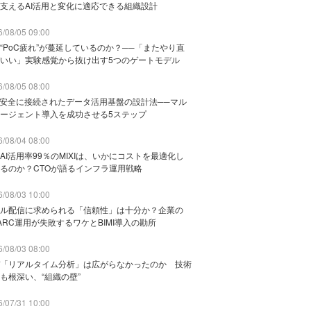
支えるAI活用と変化に適応できる組織設計
/08/05 09:00
“PoC疲れ”が蔓延しているのか？──「またやり直
いい」実験感覚から抜け出す5つのゲートモデル
/08/05 08:00
と安全に接続されたデータ活用基盤の設計法──マル
ージェント導入を成功させる5ステップ
/08/04 08:00
AI活用率99％のMIXIは、いかにコストを最適化し
るのか？CTOが語るインフラ運用戦略
/08/03 10:00
ル配信に求められる「信頼性」は十分か？企業の
ARC運用が失敗するワケとBIMI導入の勘所
/08/03 08:00
「リアルタイム分析」は広がらなかったのか 技術
も根深い、“組織の壁”
/07/31 10:00