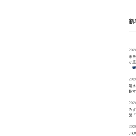
新
2026
未曾
が重
N
2026
清水
指す
2026
みず
盤「
2026
JR