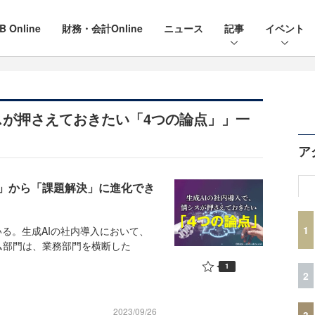
B Online
財務・会計Online
ニュース
記事
イベント
スが押さえておきたい「4つの論点」」一
ア
き」から「課題解決」に進化でき
1
る。生成AIの社内導入において、
ム部門は、業務部門を横断した
1
2
2023/09/26
3