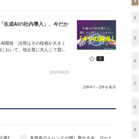
4
「生成AIの社内導入」、今だか
5
AI開発・活用はその様相が大きく
において、他企業に先んじて競...
1
6
2023/09/25
7
2件中1～2件を表示
8
9
駐者2
未曾有のトレンドが押し寄せる今、ガート