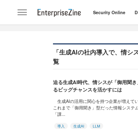
Security Online
D
「生成AIの社内導入で、情シ
覧
迫る生成AI時代、情シスが「御用聞
るビッグチャンスを活かすには
生成AIの活用に関心を持つ企業が増えてい
これまで「御用聞き」型だった情報システ
「課...
導入
生成AI
LLM