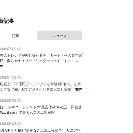
着記事
記事
ニュース
/08/07 09:00
有のトレンドが押し寄せる今、ガートナーの専門家
圧に悩むセキュリティリーダーへ送るアドバイス
EW
/08/07 08:00
建設が「20億円プロジェクトを常駐者2名で」を目
切実な理由、AIでデジタルゼネコンにも変化
NEW
/08/06 09:00
ほFGがAIエージェントの“量産体制”を確立 開発基
Wiz Base」で最大70%の工数短縮
/08/06 08:00
東海がNRIと挑む“前例なき上流工程変革” リニア構