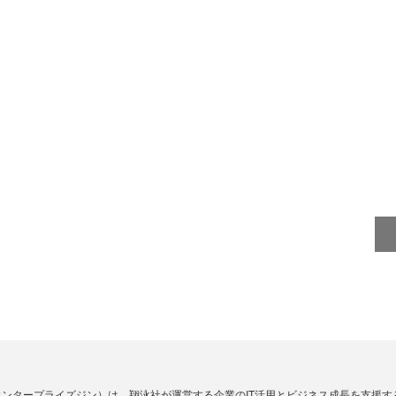
Zine」（エンタープライズジン）は、翔泳社が運営する企業のIT活用とビジネス成長を支