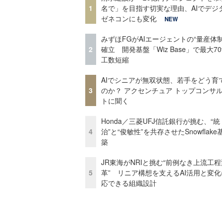
1
名で」を目指す切実な理由、AIでデジ
ゼネコンにも変化
NEW
みずほFGがAIエージェントの“量産体制
2
確立 開発基盤「Wiz Base」で最大7
工数短縮
AIでシニアが無双状態、若手をどう育
3
のか？ アクセンチュア トップコンサ
トに聞く
Honda／三菱UFJ信託銀行が挑む、“統
4
治”と“俊敏性”を共存させたSnowflak
築
JR東海がNRIと挑む“前例なき上流工程
5
革” リニア構想を支えるAI活用と変
応できる組織設計