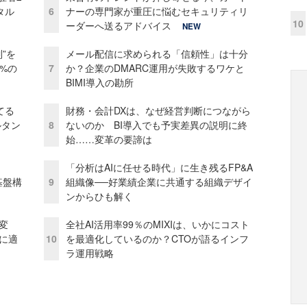
タル
6
ナーの専門家が重圧に悩むセキュリティリ
10
ーダーへ送るアドバイス
NEW
”を
メール配信に求められる「信頼性」は十分
0%の
7
か？企業のDMARC運用が失敗するワケと
BIMI導入の勘所
てる
財務・会計DXは、なぜ経営判断につながら
ルタン
8
ないのか BI導入でも予実差異の説明に終
始……変革の要諦は
「分析はAIに任せる時代」に生き残るFP&A
e基盤構
9
組織像──好業績企業に共通する組織デザイ
ンからひも解く
変
全社AI活用率99％のMIXIは、いかにコスト
化に適
10
を最適化しているのか？CTOが語るインフ
ラ運用戦略