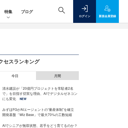
特集
ブログ
ログイン
新規
会員登録
クセスランキング
今日
月間
清水建設が「20億円プロジェクトを常駐者2名
で」を目指す切実な理由、AIでデジタルゼネコン
にも変化
NEW
みずほFGがAIエージェントの“量産体制”を確立
開発基盤「Wiz Base」で最大70%の工数短縮
AIでシニアが無双状態、若手をどう育てるのか？