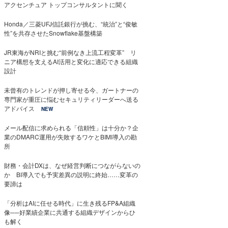
アクセンチュア トップコンサルタントに聞く
Honda／三菱UFJ信託銀行が挑む、“統治”と“俊敏
性”を共存させたSnowflake基盤構築
JR東海がNRIと挑む“前例なき上流工程変革” リ
ニア構想を支えるAI活用と変化に適応できる組織
設計
未曾有のトレンドが押し寄せる今、ガートナーの
専門家が重圧に悩むセキュリティリーダーへ送る
アドバイス
NEW
メール配信に求められる「信頼性」は十分か？企
業のDMARC運用が失敗するワケとBIMI導入の勘
所
財務・会計DXは、なぜ経営判断につながらないの
か BI導入でも予実差異の説明に終始……変革の
要諦は
「分析はAIに任せる時代」に生き残るFP&A組織
像──好業績企業に共通する組織デザインからひ
も解く