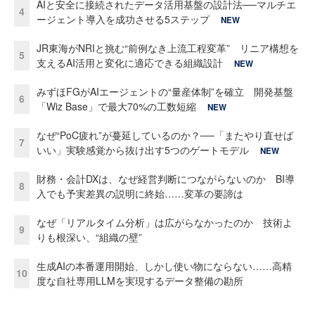
AIと安全に接続されたデータ活用基盤の設計法──マルチエ
4
ージェント導入を成功させる5ステップ
NEW
JR東海がNRIと挑む“前例なき上流工程変革” リニア構想を
5
支えるAI活用と変化に適応できる組織設計
NEW
みずほFGがAIエージェントの“量産体制”を確立 開発基盤
6
「Wiz Base」で最大70%の工数短縮
NEW
なぜ“PoC疲れ”が蔓延しているのか？──「またやり直せば
7
いい」実験感覚から抜け出す5つのゲートモデル
NEW
財務・会計DXは、なぜ経営判断につながらないのか BI導
8
入でも予実差異の説明に終始……変革の要諦は
なぜ「リアルタイム分析」は広がらなかったのか 技術よ
9
りも根深い、“組織の壁”
生成AIの本番運用開始、しかし使い物にならない……高精
10
度な自社専用LLMを実現するデータ整備の勘所