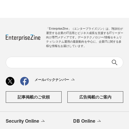
「EnterpriseZine」（エンタープライズジン）は、翔泳社が
運営する企業のIT活用とビジネス成長を支援するITリーダー
向け専門メディアです。データテクノロジー/情報セキュリ
ティ/システム運用の最新動向を中心に、企業ITに関する多
様な情報をお届けしています。
メールバックナンバー
記事掲載のご依頼
広告掲載のご案内
Security Online
DB Online