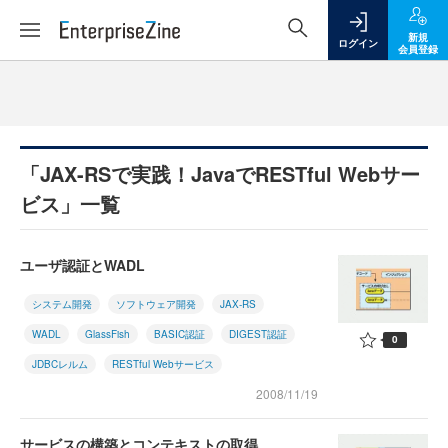
新規
ログイン
会員登録
「JAX-RSで実践！JavaでRESTful Webサー
ビス」一覧
ユーザ認証とWADL
システム開発
ソフトウェア開発
JAX-RS
WADL
GlassFish
BASIC認証
DIGEST認証
0
JDBCレルム
RESTful Webサービス
2008/11/19
サービスの構築とコンテキストの取得