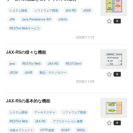
システム開発
ソフトウェア開発
JAX-RS
JAXB
JPA
Java Persistence API
uriInfo
0
RESTful Webサービス
2008/11/12
JAX-RSの様々な機能
java
RESTful Web
JAX-RS
RESTClient
JSON
JAXB
製品・テクノロジー
0
2008/11/05
JAX-RSの基本的な機能
システム開発
アーキテクチャ
ソフトウェア開発
RESTful Web
JAX-RS
アプリケーション連携
0
分散オブジェクト
HTTP連携
SOAP
WSDL