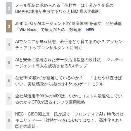
メール配信に求められる「信頼性」は十分か？企業の
2
DMARC運用が失敗するワケとBIMI導入の勘所
みずほFGがAIエージェントの“量産体制”を確立 開発基盤
3
「Wiz Base」で最大70%の工数短縮
NEW
AIでシニアが無双状態、若手をどう育てるのか？ アクセン
4
チュア トップコンサルタントに聞く
AIと安全に接続されたデータ活用基盤の設計法──マルチエ
5
ージェント導入を成功させる5ステップ
なぜ“PoC疲れ”が蔓延しているのか？──「またやり直せば
6
いい」実験感覚から抜け出す5つのゲートモデル
全社AI活用率99％のMIXIは、いかにコストを最適化してい
7
るのか？CTOが語るインフラ運用戦略
NEC・CISO淵上真一氏が説く「フロンティアAI」時代のセ
8
キュリティ──「対峙すべきは未知ではなく、高速化された
既存の課題」