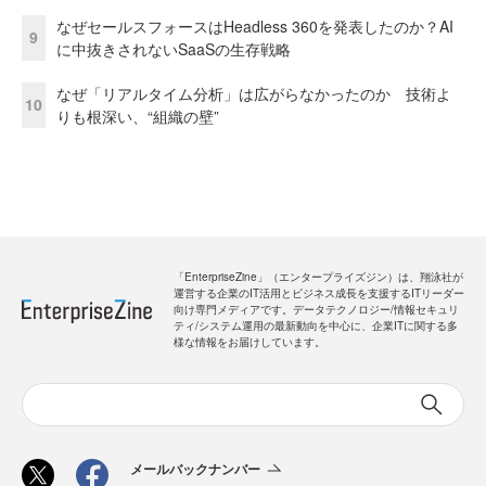
なぜセールスフォースはHeadless 360を発表したのか？AI
9
に中抜きされないSaaSの生存戦略
なぜ「リアルタイム分析」は広がらなかったのか 技術よ
10
りも根深い、“組織の壁”
「EnterpriseZine」（エンタープライズジン）は、翔泳社が
運営する企業のIT活用とビジネス成長を支援するITリーダー
向け専門メディアです。データテクノロジー/情報セキュリ
ティ/システム運用の最新動向を中心に、企業ITに関する多
様な情報をお届けしています。
メールバックナンバー