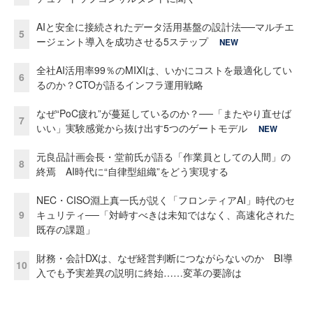
AIと安全に接続されたデータ活用基盤の設計法──マルチエ
5
ージェント導入を成功させる5ステップ
NEW
全社AI活用率99％のMIXIは、いかにコストを最適化してい
6
るのか？CTOが語るインフラ運用戦略
なぜ“PoC疲れ”が蔓延しているのか？──「またやり直せば
7
いい」実験感覚から抜け出す5つのゲートモデル
NEW
元良品計画会長・堂前氏が語る「作業員としての人間」の
8
終焉 AI時代に“自律型組織”をどう実現する
NEC・CISO淵上真一氏が説く「フロンティアAI」時代のセ
9
キュリティ──「対峙すべきは未知ではなく、高速化された
既存の課題」
財務・会計DXは、なぜ経営判断につながらないのか BI導
10
入でも予実差異の説明に終始……変革の要諦は