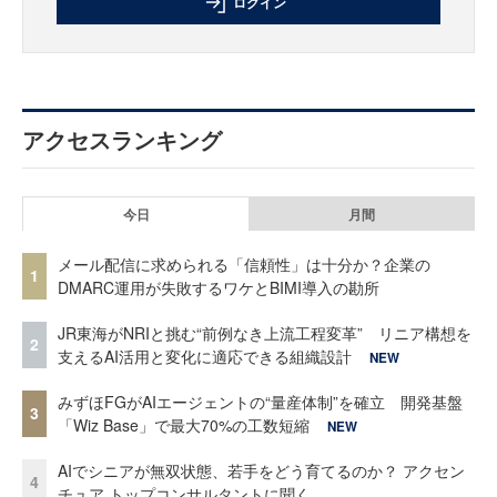
ログイン
アクセスランキング
今日
月間
メール配信に求められる「信頼性」は十分か？企業の
1
DMARC運用が失敗するワケとBIMI導入の勘所
JR東海がNRIと挑む“前例なき上流工程変革” リニア構想を
2
支えるAI活用と変化に適応できる組織設計
NEW
みずほFGがAIエージェントの“量産体制”を確立 開発基盤
3
「Wiz Base」で最大70%の工数短縮
NEW
AIでシニアが無双状態、若手をどう育てるのか？ アクセン
4
チュア トップコンサルタントに聞く