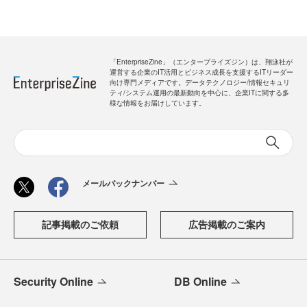
「EnterpriseZine」（エンタープライズジン）は、翔泳社が
運営する企業のIT活用とビジネス成長を支援するITリーダー
向け専門メディアです。データテクノロジー/情報セキュリ
ティ/システム運用の最新動向を中心に、企業ITに関する多
様な情報をお届けしています。
メールバックナンバー
記事掲載のご依頼
広告掲載のご案内
Security Online
DB Online