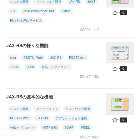
システム開発
ソフトウェア開発
JAX-RS
JAXB
JPA
Java Persistence API
uriInfo
0
RESTful Webサービス
2008/11/12
JAX-RSの様々な機能
java
RESTful Web
JAX-RS
RESTClient
JSON
JAXB
製品・テクノロジー
0
2008/11/05
JAX-RSの基本的な機能
システム開発
アーキテクチャ
ソフトウェア開発
RESTful Web
JAX-RS
アプリケーション連携
0
分散オブジェクト
HTTP連携
SOAP
WSDL
2008/10/21