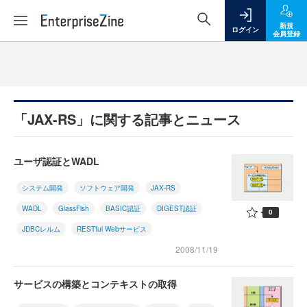
新規
ログイン
会員登録
「JAX-RS」に関する記事とニュース
ユーザ認証とWADL
システム開発
ソフトウェア開発
JAX-RS
WADL
GlassFish
BASIC認証
DIGEST認証
0
JDBCレルム
RESTful Webサービス
2008/11/19
サービスの構築とコンテキストの取得