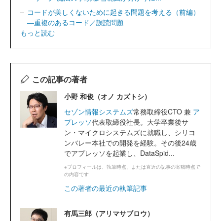
コードが美しくないために起きる問題を考える（前編）
―重複のあるコード／誤読問題
もっと読む
この記事の著者
小野 和俊（オノ カズトシ）
セゾン情報システムズ
常務取締役CTO 兼
ア
プレッソ
代表取締役社長。大学卒業後サ
ン・マイクロシステムズに就職し、シリコ
ンバレー本社での開発を経験。その後24歳
でアプレッソを起業し、DataSpid...
※プロフィールは、執筆時点、または直近の記事の寄稿時点で
の内容です
この著者の最近の執筆記事
有馬三郎（アリマサブロウ）