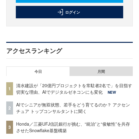
ログイン
アクセスランキング
今日
月間
清水建設が「20億円プロジェクトを常駐者2名で」を目指す
1
切実な理由、AIでデジタルゼネコンにも変化
NEW
AIでシニアが無双状態、若手をどう育てるのか？ アクセン
2
チュア トップコンサルタントに聞く
Honda／三菱UFJ信託銀行が挑む、“統治”と“俊敏性”を共存
3
させたSnowflake基盤構築