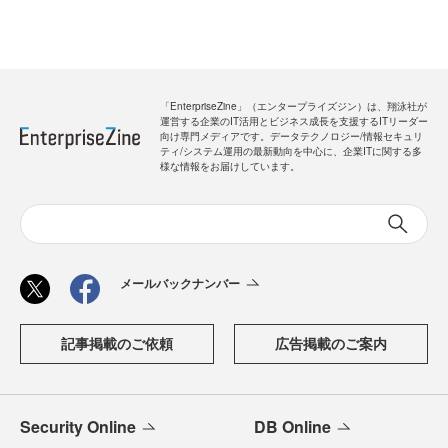
「EnterpriseZine」（エンタープライズジン）は、翔泳社が
運営する企業のIT活用とビジネス成長を支援するITリーダー
向け専門メディアです。データテクノロジー/情報セキュリ
ティ/システム運用の最新動向を中心に、企業ITに関する多
様な情報をお届けしています。
メールバックナンバー
記事掲載のご依頼
広告掲載のご案内
Security Online
DB Online