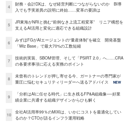
財務・会計DXは、なぜ経営判断につながらないのか BI導
4
入でも予実差異の説明に終始……変革の要諦は
JR東海がNRIと挑む“前例なき上流工程変革” リニア構想を
5
支えるAI活用と変化に適応できる組織設計
みずほFGがAIエージェントの“量産体制”を確立 開発基盤
6
「Wiz Base」で最大70%の工数短縮
技術的実装、SBOM管理、そして「PSIRT 2.0」へ……CRA
7
の各要求事項に応える実務のポイント
未曾有のトレンドが押し寄せる今、ガートナーの専門家が
8
重圧に悩むセキュリティリーダーへ送るアドバイス
NEW
「分析はAIに任せる時代」に生き残るFP&A組織像──好業
9
績企業に共通する組織デザインからひも解く
全社AI活用率99％のMIXIは、いかにコストを最適化してい
10
るのか？CTOが語るインフラ運用戦略