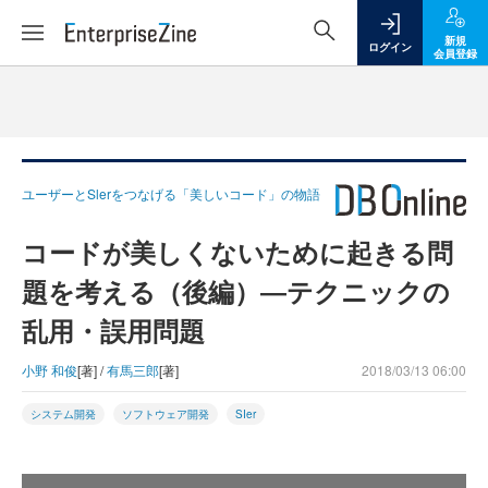
新規
ログイン
会員登録
ユーザーとSlerをつなげる「美しいコード」の物語
コードが美しくないために起きる問
題を考える（後編）―テクニックの
乱用・誤用問題
小野 和俊
[著] /
有馬三郎
[著]
2018/03/13 06:00
システム開発
ソフトウェア開発
SIer