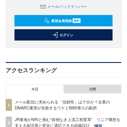
メールバックナンバー
新規会員登録
無料
ログイン
アクセスランキング
今日
月間
メール配信に求められる「信頼性」は十分か？企業の
1
DMARC運用が失敗するワケとBIMI導入の勘所
JR東海がNRIと挑む“前例なき上流工程変革” リニア構想を
2
支えるAI活用と変化に適応できる組織設計
NEW