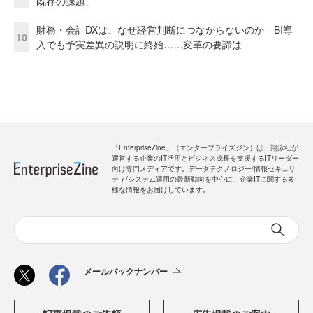
既存の課題」
財務・会計DXは、なぜ経営判断につながらないのか BI導
10
入でも予実差異の説明に終始……変革の要諦は
「EnterpriseZine」（エンタープライズジン）は、翔泳社が
運営する企業のIT活用とビジネス成長を支援するITリーダー
向け専門メディアです。データテクノロジー/情報セキュリ
ティ/システム運用の最新動向を中心に、企業ITに関する多
様な情報をお届けしています。
メールバックナンバー