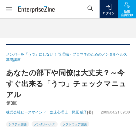
新規
ログイン
会員登録
メンバーを「うつ」にしない！ 管理職・プロマネのためのメンタルヘルス
基礎講座
あなたの部下や同僚は大丈夫？～今
すぐ出来る「うつ」チェックマニュ
アル
第3回
株式会社ピースマインド 臨床心理士 梶原 成子
[著]
2009/04/21 09:00
システム開発
メンタルヘルス
ソフトウェア開発