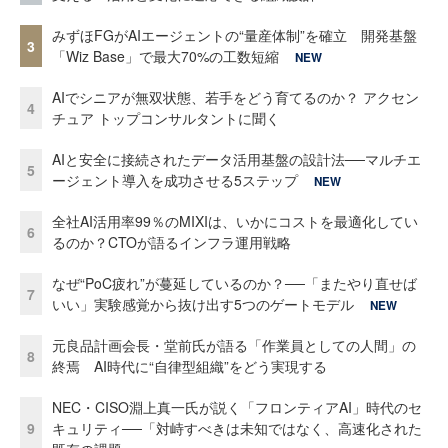
みずほFGがAIエージェントの“量産体制”を確立 開発基盤
3
「Wiz Base」で最大70%の工数短縮
NEW
AIでシニアが無双状態、若手をどう育てるのか？ アクセン
4
チュア トップコンサルタントに聞く
AIと安全に接続されたデータ活用基盤の設計法──マルチエ
5
ージェント導入を成功させる5ステップ
NEW
全社AI活用率99％のMIXIは、いかにコストを最適化してい
6
るのか？CTOが語るインフラ運用戦略
なぜ“PoC疲れ”が蔓延しているのか？──「またやり直せば
7
いい」実験感覚から抜け出す5つのゲートモデル
NEW
元良品計画会長・堂前氏が語る「作業員としての人間」の
8
終焉 AI時代に“自律型組織”をどう実現する
NEC・CISO淵上真一氏が説く「フロンティアAI」時代のセ
9
キュリティ──「対峙すべきは未知ではなく、高速化された