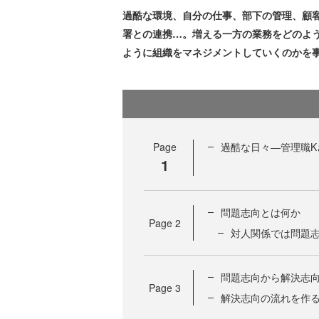
過酷な環境、自分の仕事、部下の管理、顧
署との連携…。増える一方の業務をどのよう
ように組織をマネジメントしていくのかを
Page
過酷な日々―管理職K
1
問題志向とは何か
Page
2
対人関係では問題
問題志向から解決志
Page
3
解決志向の流れを作