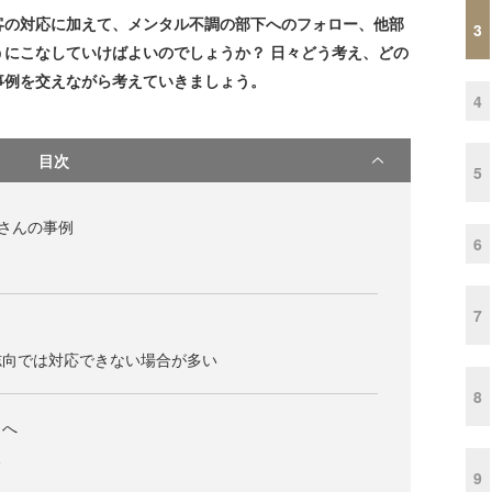
客の対応に加えて、メンタル不調の部下へのフォロー、他部
3
にこなしていけばよいのでしょうか？ 日々どう考え、どの
事例を交えながら考えていきましょう。
4
目次
5
さんの事例
6
7
志向では対応できない場合が多い
8
向へ
る
9