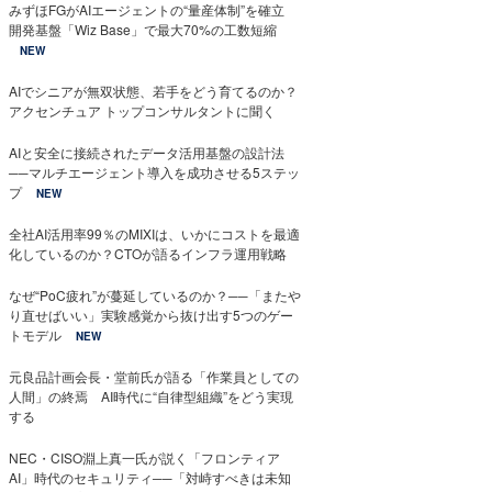
みずほFGがAIエージェントの“量産体制”を確立
開発基盤「Wiz Base」で最大70%の工数短縮
NEW
AIでシニアが無双状態、若手をどう育てるのか？
アクセンチュア トップコンサルタントに聞く
AIと安全に接続されたデータ活用基盤の設計法
──マルチエージェント導入を成功させる5ステッ
プ
NEW
全社AI活用率99％のMIXIは、いかにコストを最適
化しているのか？CTOが語るインフラ運用戦略
なぜ“PoC疲れ”が蔓延しているのか？──「またや
り直せばいい」実験感覚から抜け出す5つのゲー
トモデル
NEW
元良品計画会長・堂前氏が語る「作業員としての
人間」の終焉 AI時代に“自律型組織”をどう実現
する
NEC・CISO淵上真一氏が説く「フロンティア
AI」時代のセキュリティ──「対峙すべきは未知