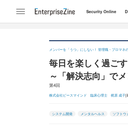
Security Online
D
メンバーを「うつ」にしない！ 管理職・プロマネ
毎日を楽しく過ご
～「解決志向」でメ
第4回
株式会社ピースマインド 臨床心理士 梶原 成子
[
システム開発
メンタルヘルス
ソフトウ