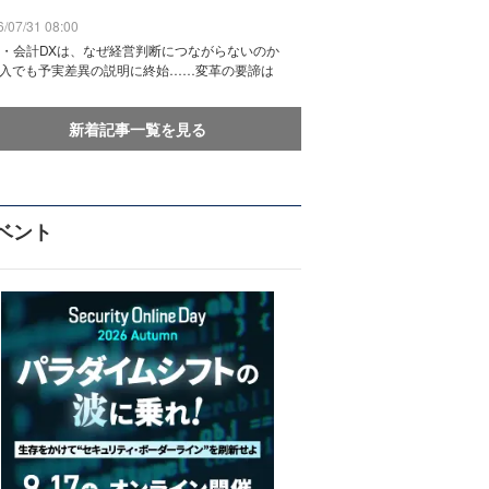
/07/31 08:00
務・会計DXは、なぜ経営判断につながらないのか
導入でも予実差異の説明に終始……変革の要諦は
新着記事一覧を見る
ベント