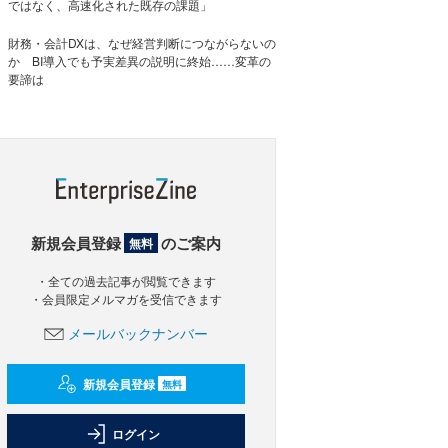
ではなく、高速化された既存の課題」
財務・会計DXは、なぜ経営判断につながらないの
か BI導入でも予実差異の説明に終始……変革の
要諦は
新規会員登録
のご案内
無料
・全ての過去記事が閲覧できます
・会員限定メルマガを受信できます
メールバックナンバー
新規会員登録
無料
ログイン