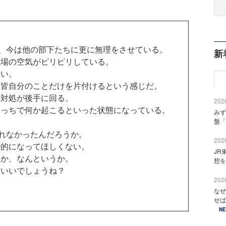
、今は他の部下たちに更に無理をさせている。
新
場の空気がピリピリしている。
い。
皆自分のことだけを片付けるという感じだ。
対処が後手に回る。
2026
っちで何か起こるといった状態になっている。
みず
盤「
れなかったんだろうか。
2026
的になってほしくない。
JR
か、なんというか。
想を
いいでしょうね？
2026
なぜ
せば
N