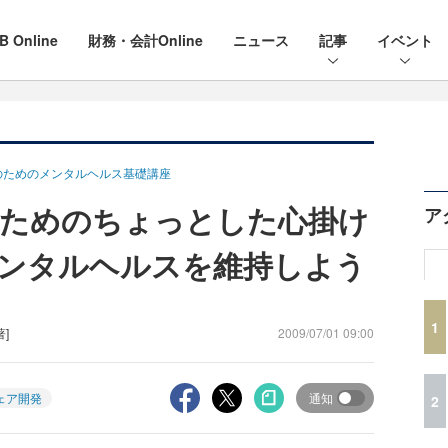
B Online
財務・会計Online
ニュース
記事
イベント
のためのメンタルヘルス基礎講座
すためのちょっとした心掛け
ア
ンタルヘルスを維持しよう
1
著]
2009/07/01 09:00
ェア開発
通知
2