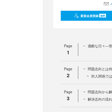
新規会員登録
無料
Page
過酷な日々―管
1
Page
問題志向とは
2
対人関係で
Page
問題志向から
3
解決志向の流