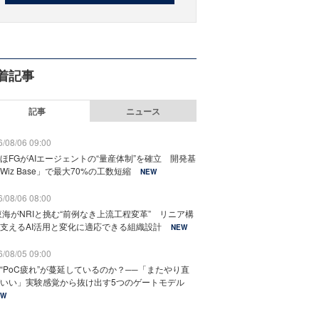
着記事
記事
ニュース
/08/06 09:00
ほFGがAIエージェントの“量産体制”を確立 開発基
Wiz Base」で最大70%の工数短縮
NEW
/08/06 08:00
東海がNRIと挑む“前例なき上流工程変革” リニア構
支えるAI活用と変化に適応できる組織設計
NEW
/08/05 09:00
“PoC疲れ”が蔓延しているのか？──「またやり直
いい」実験感覚から抜け出す5つのゲートモデル
EW