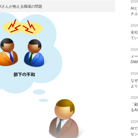
2026
Kさんが抱える職場の問題
AI
チエ
2026
全社
てい
2026
メー
DM
2026
なぜ
より
2026
「顧
るA
2026
AI
セン