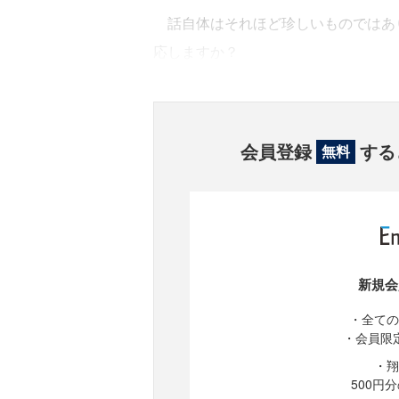
話自体はそれほど珍しいものではあ
応しますか？
会員登録
する
無料
新規会
・全ての
・会員限
・翔
500円