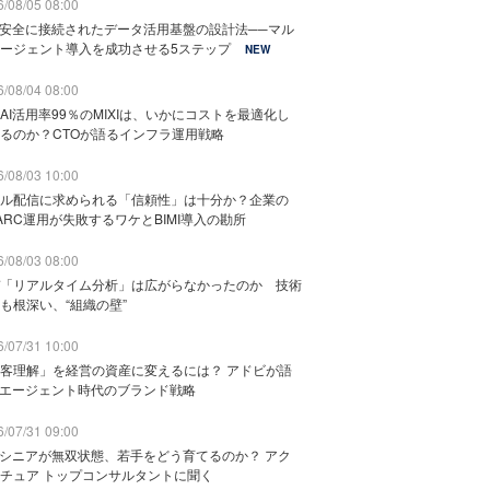
/08/05 08:00
と安全に接続されたデータ活用基盤の設計法──マル
ージェント導入を成功させる5ステップ
NEW
/08/04 08:00
AI活用率99％のMIXIは、いかにコストを最適化し
るのか？CTOが語るインフラ運用戦略
/08/03 10:00
ル配信に求められる「信頼性」は十分か？企業の
ARC運用が失敗するワケとBIMI導入の勘所
/08/03 08:00
「リアルタイム分析」は広がらなかったのか 技術
も根深い、“組織の壁”
/07/31 10:00
客理解」を経営の資産に変えるには？ アドビが語
Iエージェント時代のブランド戦略
/07/31 09:00
でシニアが無双状態、若手をどう育てるのか？ アク
チュア トップコンサルタントに聞く