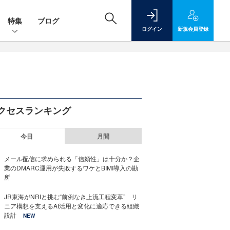
特集
ブログ
ログイン
新規
会員登録
クセスランキング
今日
月間
メール配信に求められる「信頼性」は十分か？企
業のDMARC運用が失敗するワケとBIMI導入の勘
所
JR東海がNRIと挑む“前例なき上流工程変革” リ
ニア構想を支えるAI活用と変化に適応できる組織
設計
NEW