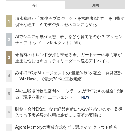
今日
月間
清水建設が「20億円プロジェクトを常駐者2名で」を目指す
1
切実な理由、AIでデジタルゼネコンにも変化
AIでシニアが無双状態、若手をどう育てるのか？ アクセン
2
チュア トップコンサルタントに聞く
未曾有のトレンドが押し寄せる今、ガートナーの専門家が
3
重圧に悩むセキュリティリーダーへ送るアドバイス
みずほFGがAIエージェントの“量産体制”を確立 開発基盤
4
「Wiz Base」で最大70%の工数短縮
AIの主戦場は物理空間へ──ソラコムが“IoTとAIの融合”で創
5
る「現場を動かすエージェント」
NEW
財務・会計DXは、なぜ経営判断につながらないのか BI導
6
入でも予実差異の説明に終始……変革の要諦は
Agent Memoryの実装方式をどう選ぶか？ クラウド統合