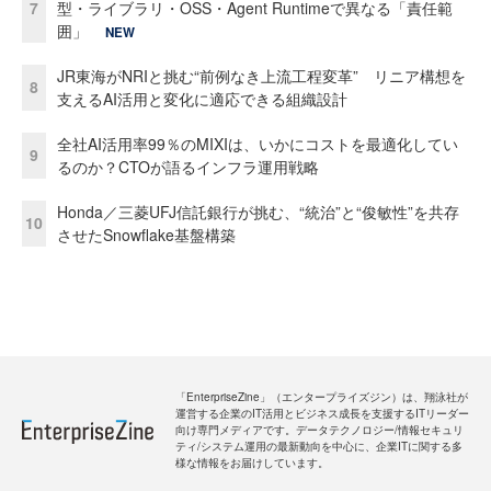
7
型・ライブラリ・OSS・Agent Runtimeで異なる「責任範
囲」
NEW
JR東海がNRIと挑む“前例なき上流工程変革” リニア構想を
8
支えるAI活用と変化に適応できる組織設計
全社AI活用率99％のMIXIは、いかにコストを最適化してい
9
るのか？CTOが語るインフラ運用戦略
Honda／三菱UFJ信託銀行が挑む、“統治”と“俊敏性”を共存
10
させたSnowflake基盤構築
「EnterpriseZine」（エンタープライズジン）は、翔泳社が
運営する企業のIT活用とビジネス成長を支援するITリーダー
向け専門メディアです。データテクノロジー/情報セキュリ
ティ/システム運用の最新動向を中心に、企業ITに関する多
様な情報をお届けしています。