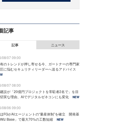
着記事
記事
ニュース
/08/07 09:00
有のトレンドが押し寄せる今、ガートナーの専門家
圧に悩むセキュリティリーダーへ送るアドバイス
EW
/08/07 08:00
建設が「20億円プロジェクトを常駐者2名で」を目
切実な理由、AIでデジタルゼネコンにも変化
NEW
/08/06 09:00
ほFGがAIエージェントの“量産体制”を確立 開発基
Wiz Base」で最大70%の工数短縮
NEW