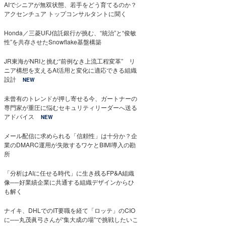
AIでシニアが無双状態、若手をどう育てるのか？
アクセンチュア トップコンサルタントに聞く
Honda／三菱UFJ信託銀行が挑む、“統治”と“俊敏
性”を共存させたSnowflake基盤構築
JR東海がNRIと挑む“前例なき上流工程変革” リ
ニア構想を支えるAI活用と変化に適応できる組織
設計
NEW
未曾有のトレンドが押し寄せる今、ガートナーの
専門家が重圧に悩むセキュリティリーダーへ送る
アドバイス
NEW
メール配信に求められる「信頼性」は十分か？企
業のDMARC運用が失敗するワケとBIMI導入の勘
所
「分析はAIに任せる時代」に生き残るFP&A組織
像──好業績企業に共通する組織デザインからひ
も解く
ナイキ、DHLでのIT要職を経て「ロッテ」のCIO
に──丸茂眞弓さんが“集大成の場”で挑戦したいこ