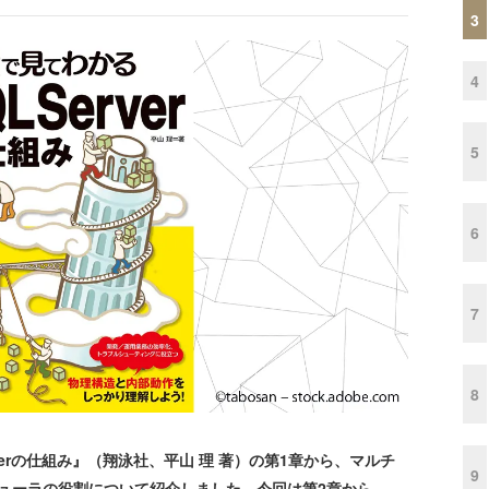
3
4
5
6
7
8
erの仕組み』（翔泳社、平山 理 著）の第1章から、マルチ
9
ケジューラの役割について紹介しました。今回は第2章から、