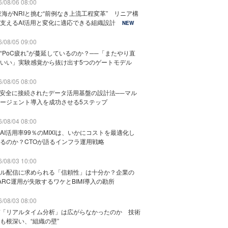
/08/06 08:00
東海がNRIと挑む“前例なき上流工程変革” リニア構
支えるAI活用と変化に適応できる組織設計
NEW
/08/05 09:00
“PoC疲れ”が蔓延しているのか？──「またやり直
いい」実験感覚から抜け出す5つのゲートモデル
/08/05 08:00
と安全に接続されたデータ活用基盤の設計法──マル
ージェント導入を成功させる5ステップ
/08/04 08:00
AI活用率99％のMIXIは、いかにコストを最適化し
るのか？CTOが語るインフラ運用戦略
/08/03 10:00
ル配信に求められる「信頼性」は十分か？企業の
ARC運用が失敗するワケとBIMI導入の勘所
/08/03 08:00
「リアルタイム分析」は広がらなかったのか 技術
も根深い、“組織の壁”