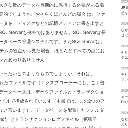
2026
大きな量のデータを長期的に保持する必要がある場
JR
想を
実的でしょうか。おそらくほとんどの場合 は、ファ
ータを、ディスクなどの記憶メディアに書き出すと
2026
なぜ
Serverも例外ではありません。SQL Serverは長
せば
ベース管理システムです。またSQL Serverは、
2026
システムの観点から見た場合、ほとんどすべての点にお
AI
チエ
ンと変わりありません。
2026
いったいどのようなものでしょうか。それは、
全社
てい
成されたファイルです（エクスプローラーにも、ごく普
2026
データベースは、データファイルとトランザクショ
メー
ァイルで構成されています（本書では、この2つのフ
DM
ルと言います）。データベースを配置したフォルダ
2026
.ndf）とトランザクションログファイル（拡張子
なぜ
より