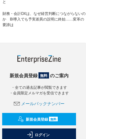
と
財務・会計DXは、なぜ経営判断につながらないの
か BI導入でも予実差異の説明に終始……変革の
要諦は
新規会員登録
のご案内
無料
・全ての過去記事が閲覧できます
・会員限定メルマガを受信できます
メールバックナンバー
新規会員登録
無料
ログイン