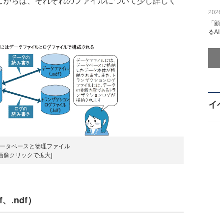
。ここからは、それぞれのファイルについて少し詳しく
2026
「顧
るA
イ
 データベースと物理ファイル
[画像クリックで拡大]
、.ndf）