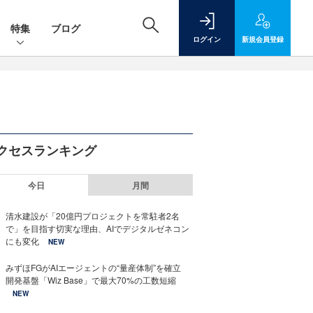
特集
ブログ
ログイン
新規
会員登録
クセスランキング
今日
月間
清水建設が「20億円プロジェクトを常駐者2名
で」を目指す切実な理由、AIでデジタルゼネコン
にも変化
NEW
みずほFGがAIエージェントの“量産体制”を確立
開発基盤「Wiz Base」で最大70%の工数短縮
NEW