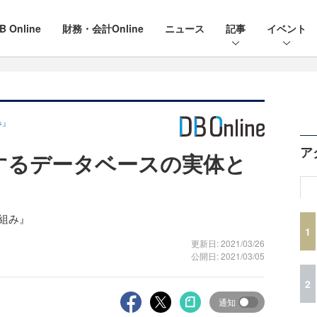
B Online
財務・会計Online
ニュース
記事
イベント
み』
ア
管理するデータベースの実体と
仕組み』
1
更新日: 2021/03/26
公開日: 2021/03/05
2
通知