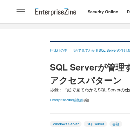
Security Online
D
翔泳社の本：『絵で見てわかるSQL Serverの仕組
SQL Serverが
アクセスパターン
抄録：『絵で見てわかるSQL Serverの
EnterpriseZine編集部
[編]
Windows Server
SQLServer
書籍