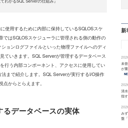
わかるSQL Serverの仕組み』
効率的に使用するために内部に保持しているSQLOSスケ
新
章ではSQLOSスケジューラに管理される側の動作の
クションログファイルといった物理ファイルへのディ
ていきます。SQL Serverが管理するデータベース
2026
未曾
Oを行う内部コンポーネント、アクセスに使用してい
が重
まで紹介します。SQL Serverが実行するI/O操作
N
視点からとらえます。
2026
清水
指す
2026
rが管理するデータベースの実体
みず
盤「