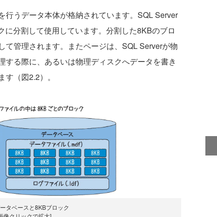
うデータ本体が格納されています。SQL Server
クに分割して使用しています。分割した8KBのブロ
管理されます。またページは、SQL Serverが物
理する際に、あるいは物理ディスクへデータを書き
す（図2.2）。
 データベースと8KBブロック
[画像クリックで拡大]