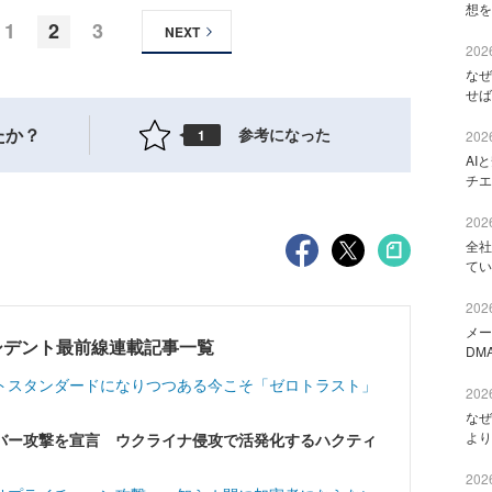
想を
1
2
3
NEXT
2026
なぜ
せば
たか？
参考になった
1
2026
AI
チエ
2026
全社
てい
2026
メー
シデント最前線連載記事一覧
DM
トスタンダードになりつつある今こそ「ゼロトラスト」
2026
なぜ
より
バー攻撃を宣言 ウクライナ侵攻で活発化するハクティ
2026