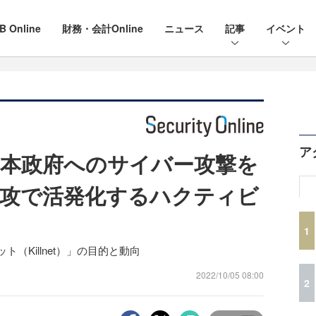
B Online
財務・会計Online
ニュース
記事
イベント
ア
本政府へのサイバー攻撃を
攻で活発化するハクティビ
1
（Killnet）」の目的と動向
2022/10/05 08:00
2