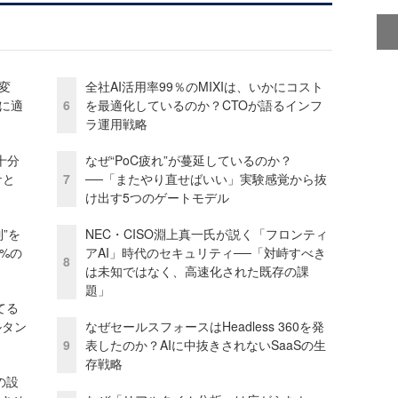
変
全社AI活用率99％のMIXIは、いかにコスト
化に適
6
を最適化しているのか？CTOが語るインフ
ラ運用戦略
十分
なぜ“PoC疲れ”が蔓延しているのか？
ケと
7
──「またやり直せばいい」実験感覚から抜
け出す5つのゲートモデル
”を
NEC・CISO淵上真一氏が説く「フロンティ
0%の
アAI」時代のセキュリティ──「対峙すべき
8
は未知ではなく、高速化された既存の課
題」
てる
ルタン
なぜセールスフォースはHeadless 360を発
9
表したのか？AIに中抜きされないSaaSの生
存戦略
の設