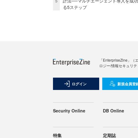
5
計法──マルチエージェント導入を成
る5ステップ
「Enterprise
ロジー/情報セキュリテ
ログイン
新規会員登
Security Online
DB Online
特集
定期誌