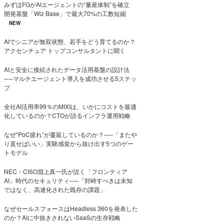
みずほFGがAIエージェントの“量産体制”を確立
開発基盤「Wiz Base」で最大70%の工数短縮
NEW
AIでシニアが無双状態、若手をどう育てるのか？
アクセンチュア トップコンサルタントに聞く
AIと安全に接続されたデータ活用基盤の設計法
──マルチエージェント導入を成功させる5ステッ
プ
全社AI活用率99％のMIXIは、いかにコストを最適
化しているのか？CTOが語るインフラ運用戦略
なぜ“PoC疲れ”が蔓延しているのか？──「またや
り直せばいい」実験感覚から抜け出す5つのゲー
トモデル
NEC・CISO淵上真一氏が説く「フロンティア
AI」時代のセキュリティ──「対峙すべきは未知
ではなく、高速化された既存の課題」
なぜセールスフォースはHeadless 360を発表した
のか？AIに中抜きされないSaaSの生存戦略