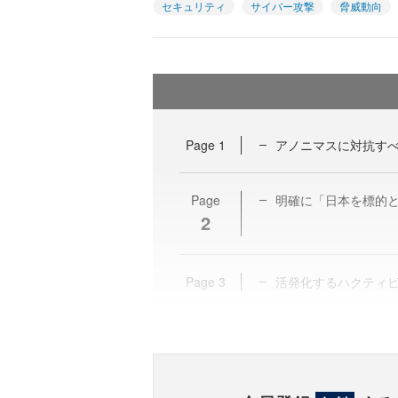
セキュリティ
サイバー攻撃
脅威動向
Page
1
アノニマスに対抗す
Page
明確に「日本を標的
2
Page
3
活発化するハクティ