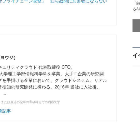
サプライチェーン攻撃」 知らぬ間に加害者にならない
「顧
るA
イ
 ヨウジ）
ュリティクラウド 代表取締役 CTO。
治大学理工学部情報科学科を卒業。大手IT企業の研究開
グを手掛ける企業において、クラウドシステム、リアル
検知の研究開発に携わる。2016年 当社に入社後、
..
、または直近の記事の寄稿時点での内容です
筆記事