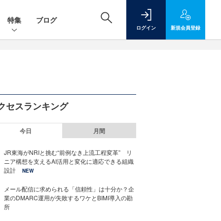
特集
ブログ
ログイン
新規
会員登録
クセスランキング
今日
月間
JR東海がNRIと挑む“前例なき上流工程変革” リ
ニア構想を支えるAI活用と変化に適応できる組織
設計
NEW
メール配信に求められる「信頼性」は十分か？企
業のDMARC運用が失敗するワケとBIMI導入の勘
所