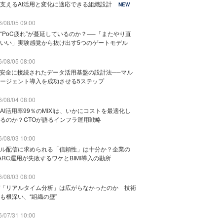
支えるAI活用と変化に適応できる組織設計
NEW
/08/05 09:00
“PoC疲れ”が蔓延しているのか？──「またやり直
いい」実験感覚から抜け出す5つのゲートモデル
/08/05 08:00
と安全に接続されたデータ活用基盤の設計法──マル
ージェント導入を成功させる5ステップ
/08/04 08:00
AI活用率99％のMIXIは、いかにコストを最適化し
るのか？CTOが語るインフラ運用戦略
/08/03 10:00
ル配信に求められる「信頼性」は十分か？企業の
ARC運用が失敗するワケとBIMI導入の勘所
/08/03 08:00
「リアルタイム分析」は広がらなかったのか 技術
も根深い、“組織の壁”
/07/31 10:00