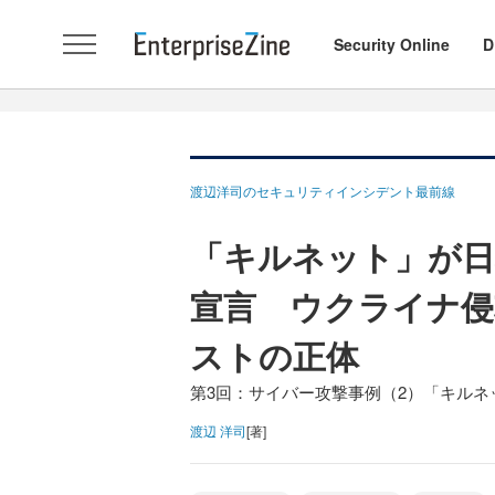
Security Online
D
渡辺洋司のセキュリティインシデント最前線
「キルネット」が日
宣言 ウクライナ侵
ストの正体
第3回：サイバー攻撃事例（2）「キルネット
渡辺 洋司
[著]