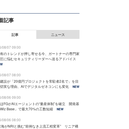
着記事
記事
ニュース
/08/07 09:00
有のトレンドが押し寄せる今、ガートナーの専門家
圧に悩むセキュリティリーダーへ送るアドバイス
EW
/08/07 08:00
建設が「20億円プロジェクトを常駐者2名で」を目
切実な理由、AIでデジタルゼネコンにも変化
NEW
/08/06 09:00
ほFGがAIエージェントの“量産体制”を確立 開発基
Wiz Base」で最大70%の工数短縮
NEW
/08/06 08:00
東海がNRIと挑む“前例なき上流工程変革” リニア構