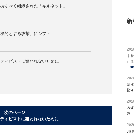
対抗すべく組織された「キルネット」
新
を標的とする攻撃」にシフト
2026
未曾
クティビストに狙われないために
が重
N
2026
清水
指す
2026
みず
次のページ
盤「
ティビストに狙われないために
2026
JR