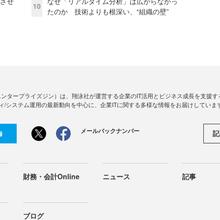
功させ
なぜ「リアルタイム分析」は広がらなかっ
10
たのか 技術よりも根深い、“組織の壁”
Zine」（エンタープライズジン）は、翔泳社が運営する企業のIT活用とビジネス成長を支
ィ/システム運用の最新動向を中心に、企業ITに関する多様な情報をお届けしていま
メールバックナンバー
記
録
財務・会計Online
ニュース
記事
ブログ