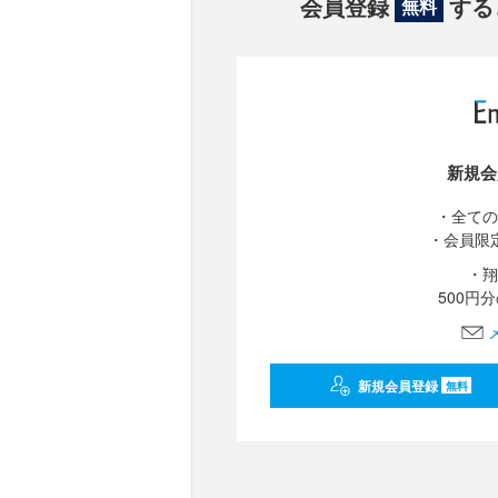
会員登録
する
無料
新規会
・全ての
・会員限
・翔
500円
新規会員登録
無料