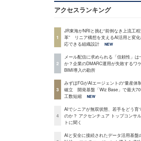
アクセスランキング
JR東海がNRIと挑む“前例なき上流工程
1
革” リニア構想を支えるAI活用と変
応できる組織設計
NEW
メール配信に求められる「信頼性」は
2
か？企業のDMARC運用が失敗するワ
BIMI導入の勘所
みずほFGがAIエージェントの“量産体制
3
確立 開発基盤「Wiz Base」で最大7
工数短縮
NEW
AIでシニアが無双状態、若手をどう育
4
のか？ アクセンチュア トップコンサ
トに聞く
AIと安全に接続されたデータ活用基盤