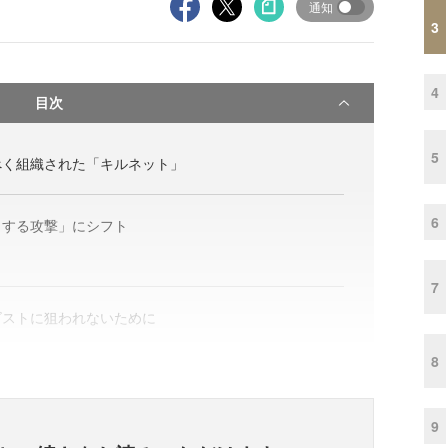
通知
3
4
目次
5
べく組織された「キルネット」
6
とする攻撃」にシフト
7
ビストに狙われないために
8
9