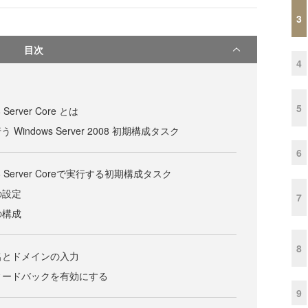
3
目次
4
5
8 Server Core とは
indows Server 2008 初期構成タスク
6
2008 Server Coreで実行する初期構成タスク
の設定
7
の構成
8
タ名とドメインの入力
フィードバックを有効にする
9