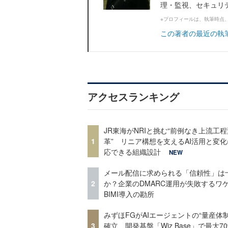
理・監視、セキュリテ
※プロフィールは、執筆時点
この著者の最近の執
アクセスランキング
JR東海がNRIと挑む“前例なき上流工程
1
革” リニア構想を支えるAI活用と変
応できる組織設計
NEW
メール配信に求められる「信頼性」は
2
か？企業のDMARC運用が失敗するワ
BIMI導入の勘所
みずほFGがAIエージェントの“量産体制
3
確立 開発基盤「Wiz Base」で最大7