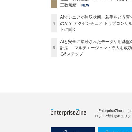
工数短縮
NEW
AIでシニアが無双状態、若手をどう育
4
のか？ アクセンチュア トップコンサ
トに聞く
AIと安全に接続されたデータ活用基盤
5
計法──マルチエージェント導入を成
る5ステップ
「Enterprise
ロジー/情報セキュリテ