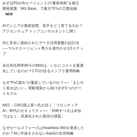
みずほFGがAIエージェントの“量産体制”を確立
開発基盤「Wiz Base」で最大70%の工数短縮
NEW
AIでシニアが無双状態、若手をどう育てるのか？
アクセンチュア トップコンサルタントに聞く
AIと安全に接続されたデータ活用基盤の設計法
──マルチエージェント導入を成功させる5ステッ
プ
全社AI活用率99％のMIXIは、いかにコストを最適
化しているのか？CTOが語るインフラ運用戦略
なぜ“PoC疲れ”が蔓延しているのか？──「またや
り直せばいい」実験感覚から抜け出す5つのゲー
トモデル
NEC・CISO淵上真一氏が説く「フロンティア
AI」時代のセキュリティ──「対峙すべきは未知
ではなく、高速化された既存の課題」
なぜセールスフォースはHeadless 360を発表した
のか？AIに中抜きされないSaaSの生存戦略