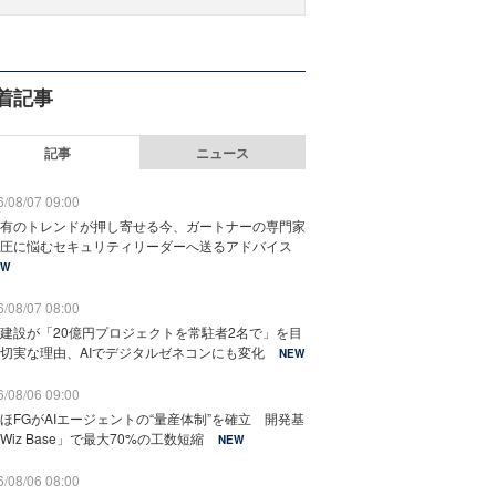
着記事
記事
ニュース
/08/07 09:00
有のトレンドが押し寄せる今、ガートナーの専門家
圧に悩むセキュリティリーダーへ送るアドバイス
EW
/08/07 08:00
建設が「20億円プロジェクトを常駐者2名で」を目
切実な理由、AIでデジタルゼネコンにも変化
NEW
/08/06 09:00
ほFGがAIエージェントの“量産体制”を確立 開発基
Wiz Base」で最大70%の工数短縮
NEW
/08/06 08:00