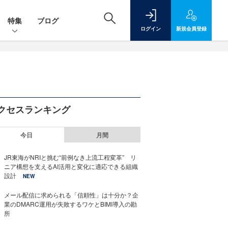
特集
ブログ
ログイン
新規
会員登録
クセスランキング
今日
月間
JR東海がNRIと挑む“前例なき上流工程変革” リ
ニア構想を支えるAI活用と変化に適応できる組織
設計
NEW
メール配信に求められる「信頼性」は十分か？企
業のDMARC運用が失敗するワケとBIMI導入の勘
所