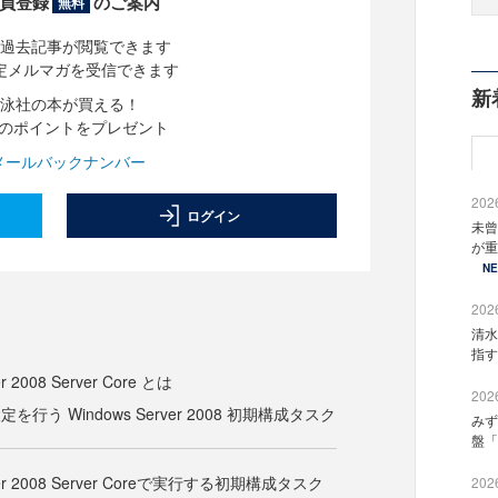
員登録
のご案内
無料
過去記事が閲覧できます
定メルマガを受信できます
新
泳社の本が買える！
分のポイントをプレゼント
メールバックナンバー
2026
ログイン
未曾
が重
N
2026
清水
指す
r 2008 Server Core とは
2026
行う Windows Server 2008 初期構成タスク
みず
盤「
rver 2008 Server Coreで実行する初期構成タスク
2026