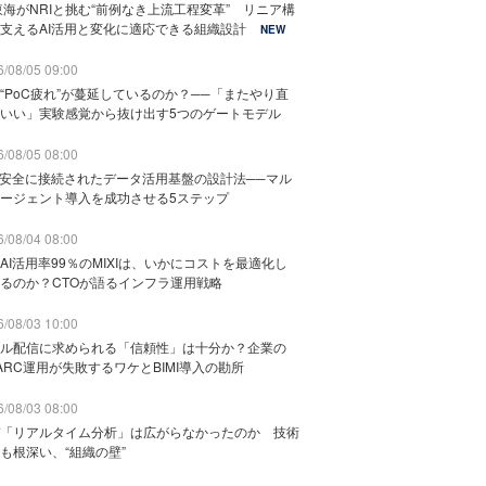
東海がNRIと挑む“前例なき上流工程変革” リニア構
支えるAI活用と変化に適応できる組織設計
NEW
/08/05 09:00
“PoC疲れ”が蔓延しているのか？──「またやり直
いい」実験感覚から抜け出す5つのゲートモデル
/08/05 08:00
と安全に接続されたデータ活用基盤の設計法──マル
ージェント導入を成功させる5ステップ
/08/04 08:00
AI活用率99％のMIXIは、いかにコストを最適化し
るのか？CTOが語るインフラ運用戦略
/08/03 10:00
ル配信に求められる「信頼性」は十分か？企業の
ARC運用が失敗するワケとBIMI導入の勘所
/08/03 08:00
「リアルタイム分析」は広がらなかったのか 技術
も根深い、“組織の壁”