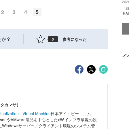
2026
「顧
2
3
4
5
るA
たか？
参考になった
0
イ
 タカマサ）
tualization - Virtual Machine
日本アイ・ビー・エム
osoftやVMware製品を中心としたx86インフラ環境の設
Windowsサーバー／クライアント環境のシステム管