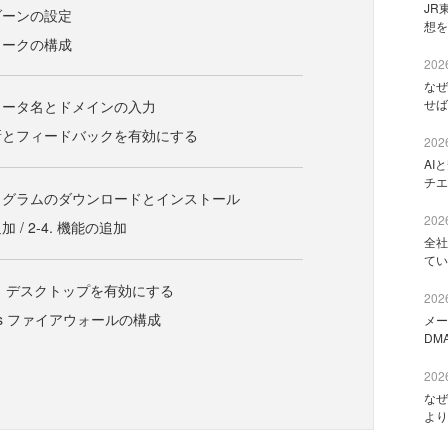
JR
ムゾーンの設定
想を
トワークの構成
2026
なぜ
せば
ンピュータ名とドメインの入力
動更新とフィードバックを有効にする
2026
AI
チエ
新プログラムのダウンロードとインストール
2026
加 / 2-4. 機能の追加
全社
てい
ート デスクトップを有効にする
2026
dows ファイアウォールの構成
メー
DM
2026
なぜ
より