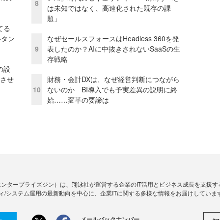
8
は未知ではなく、高速化された既存の課
題」
てる
ルタン
なぜセールスフォースはHeadless 360を発
9
表したのか？AIに中抜きされないSaaSの生
存戦略
の設
功させ
財務・会計DXは、なぜ経営判断につながら
10
ないのか BI導入でも予実差異の説明に終
始……変革の要諦は
Zine」（エンタープライズジン）は、翔泳社が運営する企業のIT活用とビジネス成長を支
ィ/システム運用の最新動向を中心に、企業ITに関する多様な情報をお届けしていま
メールバックナンバー