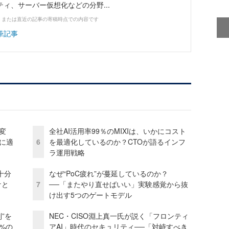
ィ、サーバー仮想化などの分野...
、または直近の記事の寄稿時点での内容です
筆記事
変
全社AI活用率99％のMIXIは、いかにコスト
化に適
6
を最適化しているのか？CTOが語るインフ
ラ運用戦略
十分
なぜ“PoC疲れ”が蔓延しているのか？
ケと
7
──「またやり直せばいい」実験感覚から抜
け出す5つのゲートモデル
”を
NEC・CISO淵上真一氏が説く「フロンティ
0%の
アAI」時代のセキュリティ──「対峙すべき