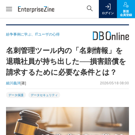
新規
ログイン
会員登録
紛争事例に学ぶ、ITユーザの心得
名刺管理ツール内の「名刺情報」を
退職社員が持ち出した──損害賠償を
請求するために必要な条件とは？
細川義洋
[著]
2026/05/18 08:00
データ保護
データセキュリティ