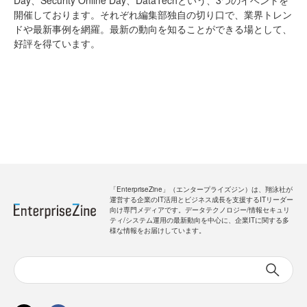
開催しております。それぞれ編集部独自の切り口で、業界トレン
ドや最新事例を網羅。最新の動向を知ることができる場として、
好評を得ています。
「EnterpriseZine」（エンタープライズジン）は、翔泳社が
運営する企業のIT活用とビジネス成長を支援するITリーダー
向け専門メディアです。データテクノロジー/情報セキュリ
ティ/システム運用の最新動向を中心に、企業ITに関する多
様な情報をお届けしています。