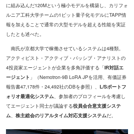
に組み込んだ120Mという極小モデルを構築し、カリフォ
ルニア工科大学チームの1ビット量子化モデルにTAPP情
報を加えることで通常の大型モデルを超える性能を実証
したとも述べた。
南氏が京都大学で稼働させているシステムは4種類。
アクティビスト・アクティブ・パッシブ・アナリストの
4投資家エージェントが企業を多角評価する「
IR対話エ
ージェント
」（Nemotron-9B LoRA JPを活用、有価証券
報告書47,178件・24,492社のDBを参照）、
L/Sポートフ
ォリオ最適化システム
、参加者のプロフィールを考慮し
てエージェント同士が議論する
役員会合意支援システ
ム
、
株主総会のリアルタイム対応支援システム
だ。