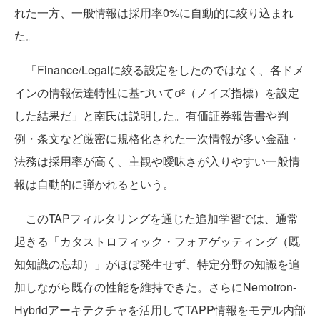
れた一方、一般情報は採用率0%に自動的に絞り込まれ
た。
「Finance/Legalに絞る設定をしたのではなく、各ドメ
インの情報伝達特性に基づいてσ²（ノイズ指標）を設定
した結果だ」と南氏は説明した。有価証券報告書や判
例・条文など厳密に規格化された一次情報が多い金融・
法務は採用率が高く、主観や曖昧さが入りやすい一般情
報は自動的に弾かれるという。
このTAPフィルタリングを通じた追加学習では、通常
起きる「カタストロフィック・フォアゲッティング（既
知知識の忘却）」がほぼ発生せず、特定分野の知識を追
加しながら既存の性能を維持できた。さらにNemotron-
Hybridアーキテクチャを活用してTAPP情報をモデル内部