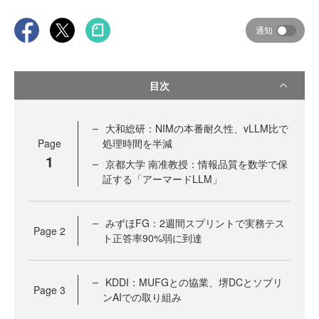
通知
目次
大和総研：NIMの本番耐久性、vLLM比で
Page
処理時間を半減
1
京都大学 南准教授：情報品質を数学で保
証する「アーマードLLM」
みずほFG：2週間スプリントで実務テス
Page
2
ト正答率90%弱に到達
KDDI：MUFGとの協業、堺DCとソブリ
Page
3
ンAIでの取り組み