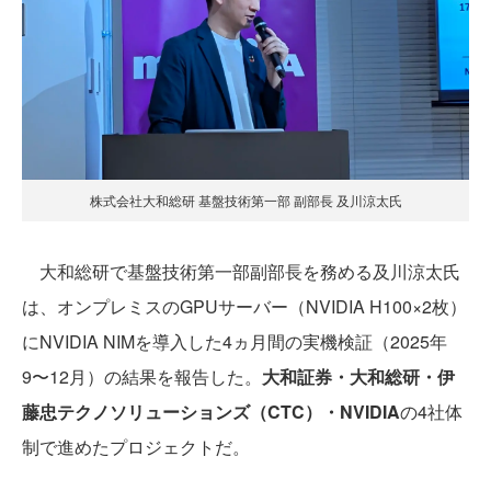
株式会社大和総研 基盤技術第一部 副部長 及川涼太氏
大和総研で基盤技術第一部副部長を務める及川涼太氏
は、オンプレミスのGPUサーバー（NVIDIA H100×2枚）
にNVIDIA NIMを導入した4ヵ月間の実機検証（2025年
9〜12月）の結果を報告した。
大和証券・大和総研・伊
藤忠テクノソリューションズ（CTC）・NVIDIA
の4社体
制で進めたプロジェクトだ。