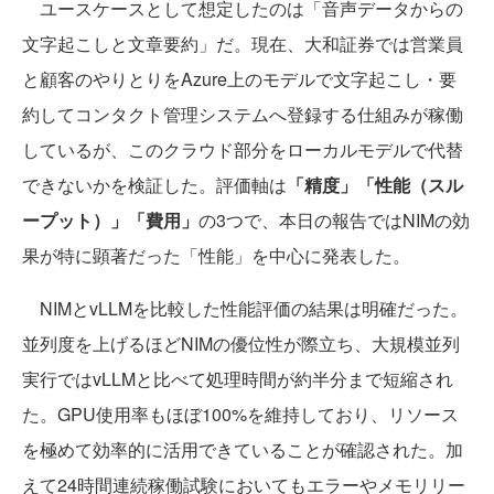
ユースケースとして想定したのは「音声データからの
文字起こしと文章要約」だ。現在、大和証券では営業員
と顧客のやりとりをAzure上のモデルで文字起こし・要
約してコンタクト管理システムへ登録する仕組みが稼働
しているが、このクラウド部分をローカルモデルで代替
できないかを検証した。評価軸は
「精度」「性能（スル
ープット）」「費用」
の3つで、本日の報告ではNIMの効
果が特に顕著だった「性能」を中心に発表した。
NIMとvLLMを比較した性能評価の結果は明確だった。
並列度を上げるほどNIMの優位性が際立ち、大規模並列
実行ではvLLMと比べて処理時間が約半分まで短縮され
た。GPU使用率もほぼ100%を維持しており、リソース
を極めて効率的に活用できていることが確認された。加
えて24時間連続稼働試験においてもエラーやメモリリー