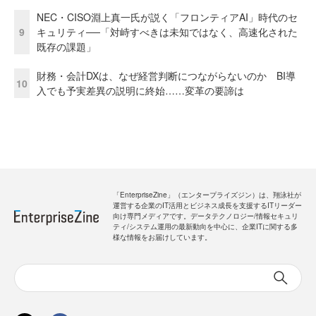
NEC・CISO淵上真一氏が説く「フロンティアAI」時代のセ
9
キュリティ──「対峙すべきは未知ではなく、高速化された
既存の課題」
財務・会計DXは、なぜ経営判断につながらないのか BI導
10
入でも予実差異の説明に終始……変革の要諦は
「EnterpriseZine」（エンタープライズジン）は、翔泳社が
運営する企業のIT活用とビジネス成長を支援するITリーダー
向け専門メディアです。データテクノロジー/情報セキュリ
ティ/システム運用の最新動向を中心に、企業ITに関する多
様な情報をお届けしています。