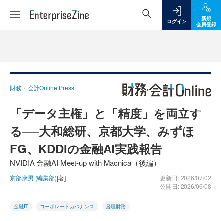
新規
ログイン
会員登録
財務・会計Online Press
「データ主権」と「精度」を両立す
る──大和総研、京都大学、みずほ
FG、KDDIの金融AI実践報告
NVIDIA 金融AI Meet-up with Macnica（後編）
京部康男 (編集部)
[著]
更新日: 2026/07/02
公開日: 2026/06/08
金融IT
コーポレートガバナンス
経理財務