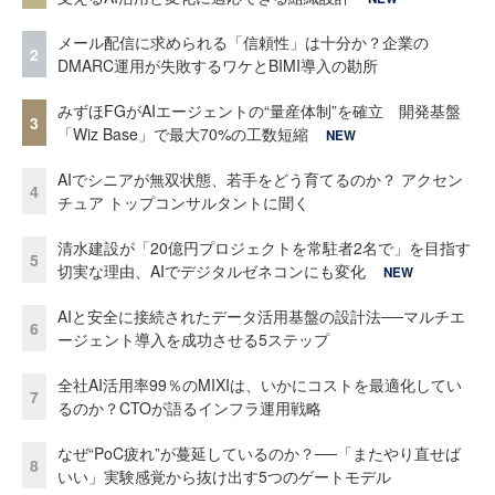
メール配信に求められる「信頼性」は十分か？企業の
2
DMARC運用が失敗するワケとBIMI導入の勘所
みずほFGがAIエージェントの“量産体制”を確立 開発基盤
3
「Wiz Base」で最大70%の工数短縮
NEW
AIでシニアが無双状態、若手をどう育てるのか？ アクセン
4
チュア トップコンサルタントに聞く
清水建設が「20億円プロジェクトを常駐者2名で」を目指す
5
切実な理由、AIでデジタルゼネコンにも変化
NEW
AIと安全に接続されたデータ活用基盤の設計法──マルチエ
6
ージェント導入を成功させる5ステップ
全社AI活用率99％のMIXIは、いかにコストを最適化してい
7
るのか？CTOが語るインフラ運用戦略
なぜ“PoC疲れ”が蔓延しているのか？──「またやり直せば
8
いい」実験感覚から抜け出す5つのゲートモデル